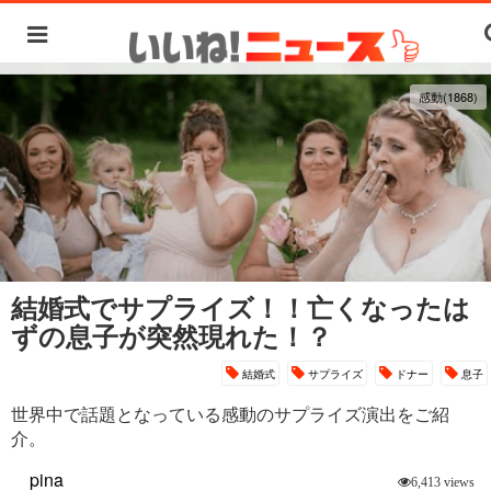
感動(1868)
結婚式でサプライズ！！亡くなったは
ずの息子が突然現れた！？
結婚式
サプライズ
ドナー
息子
世界中で話題となっている感動のサプライズ演出をご紹
介。
pina
6,413 views