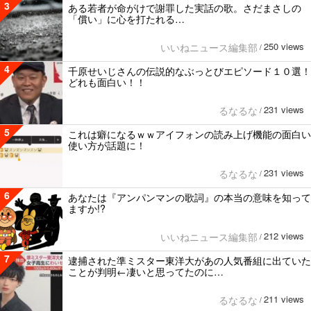
3
ある若者が命がけで謝罪した実話の歌。さだまさしの
「償い」に心を打たれる…
250 views
いいねニュース編集部
/
4
千原せいじさんの伝説的なぶっとびエピソード１０選！
どれも面白い！！
231 views
るなるな
/
5
これは癖になるｗｗアイフォンの読み上げ機能の面白い
使い方が話題に！
231 views
るなるな
/
6
あなたは『アンパンマンの歌詞』の本当の意味を知って
ますか!?
212 views
いいねニュース編集部
/
7
逮捕された準ミスター東洋大があの人気番組に出ていた
ことが判明←凄いと思ってたのに…
211 views
るなるな
/