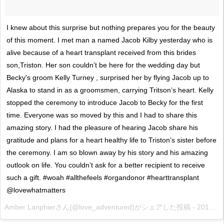
I knew about this surprise but nothing prepares you for the beauty
of this moment. I met man a named Jacob Kilby yesterday who is
alive because of a heart transplant received from this brides
son,Triston. Her son couldn’t be here for the wedding day but
Becky's groom Kelly Turney , surprised her by flying Jacob up to
Alaska to stand in as a groomsmen, carrying Tritson’s heart. Kelly
stopped the ceremony to introduce Jacob to Becky for the first
time. Everyone was so moved by this and I had to share this
amazing story. I had the pleasure of hearing Jacob share his
gratitude and plans for a heart healthy life to Triston’s sister before
the ceremony. I am so blown away by his story and his amazing
outlook on life. You couldn’t ask for a better recipient to receive
such a gift. #woah #allthefeels #organdonor #hearttransplant
@lovewhatmatters
Amber Lanphierさん(@love_adventured)がシェアした投稿 -
2017 7月 8 9:16午後 PDT