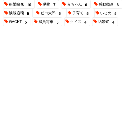
衝撃映像
動物
赤ちゃん
感動動画
10
7
6
6
涙腺崩壊
ピコ太郎
子育て
いじめ
5
5
5
5
GACKT
満員電車
クイズ
結婚式
5
5
4
4