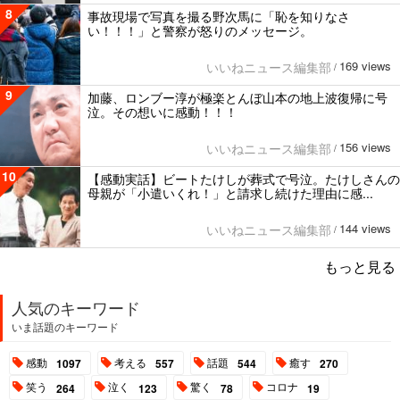
8
事故現場で写真を撮る野次馬に「恥を知りなさ
い！！！」と警察が怒りのメッセージ。
169 views
いいねニュース編集部
/
9
加藤、ロンブー淳が極楽とんぼ山本の地上波復帰に号
泣。その想いに感動！！！
156 views
いいねニュース編集部
/
10
【感動実話】ビートたけしが葬式で号泣。たけしさんの
母親が「小遣いくれ！」と請求し続けた理由に感...
144 views
いいねニュース編集部
/
もっと見る
人気のキーワード
いま話題のキーワード
感動
考える
話題
癒す
1097
557
544
270
笑う
泣く
驚く
コロナ
264
123
78
19