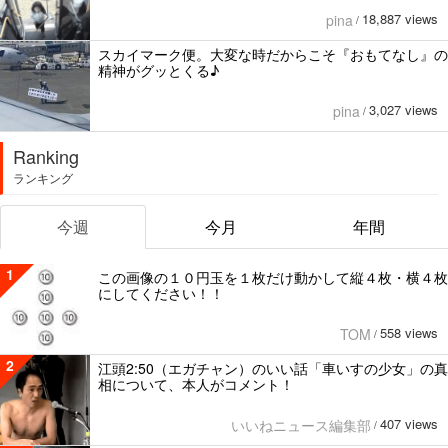
18,887 views
pina
/
スカイマーク便。大変な時だからこそ『おもてなし』の
精神がグッとくる♪
3,027 views
pina
/
Ranking
ランキング
今週
今月
年間
1
この画像の１０円玉を１枚だけ動かして縦４枚・横４枚
にしてください！！
558 views
TOM
/
2
江頭2:50（エガチャン）のいい話「車いすの少女」の真
相について、本人がコメント！
407 views
いいねニュース編集部
/