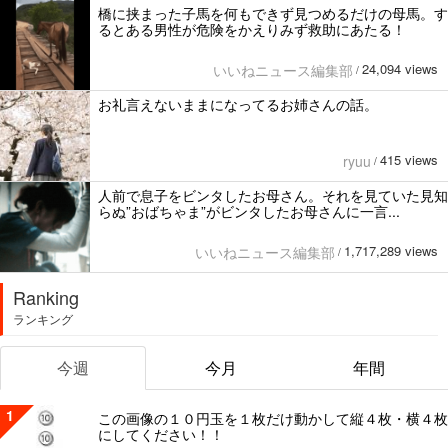
橋に挟まった子馬を何もできず見つめるだけの母馬。す
るとある男性が危険をかえりみず救助にあたる！
24,094 views
いいねニュース編集部
/
お礼言えないままになってるお姉さんの話。
415 views
ryuu
/
人前で息子をビンタしたお母さん。それを見ていた見知
らぬ”おばちゃま”がビンタしたお母さんに一言...
1,717,289 views
いいねニュース編集部
/
Ranking
ランキング
今週
今月
年間
1
この画像の１０円玉を１枚だけ動かして縦４枚・横４枚
にしてください！！