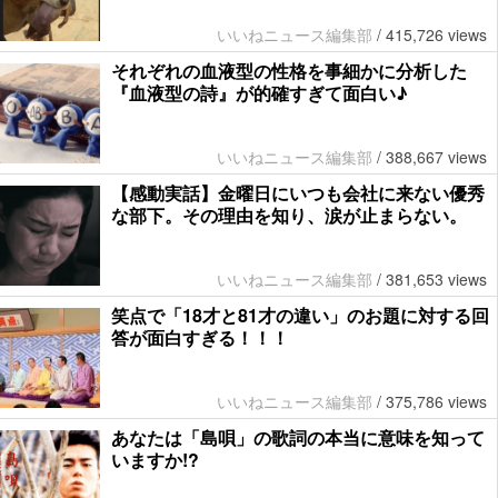
いいねニュース編集部
/
415,726 views
それぞれの血液型の性格を事細かに分析した
『血液型の詩』が的確すぎて面白い♪
いいねニュース編集部
/
388,667 views
【感動実話】金曜日にいつも会社に来ない優秀
な部下。その理由を知り、涙が止まらない。
いいねニュース編集部
/
381,653 views
笑点で「18才と81才の違い」のお題に対する回
答が面白すぎる！！！
いいねニュース編集部
/
375,786 views
あなたは「島唄」の歌詞の本当に意味を知って
いますか!?