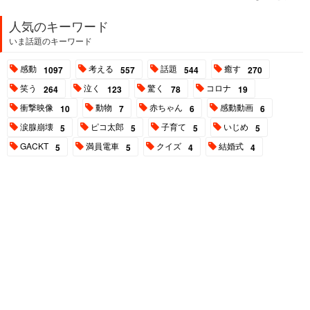
人気のキーワード
いま話題のキーワード
感動
考える
話題
癒す
1097
557
544
270
笑う
泣く
驚く
コロナ
264
123
78
19
衝撃映像
動物
赤ちゃん
感動動画
10
7
6
6
涙腺崩壊
ピコ太郎
子育て
いじめ
5
5
5
5
GACKT
満員電車
クイズ
結婚式
5
5
4
4