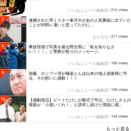
212 views
いいねニュース編集部
/
7
逮捕された準ミスター東洋大があの人気番組に出ていた
ことが判明←凄いと思ってたのに…
211 views
るなるな
/
8
事故現場で写真を撮る野次馬に「恥を知りなさ
い！！！」と警察が怒りのメッセージ。
169 views
いいねニュース編集部
/
9
加藤、ロンブー淳が極楽とんぼ山本の地上波復帰に号
泣。その想いに感動！！！
156 views
いいねニュース編集部
/
10
【感動実話】ビートたけしが葬式で号泣。たけしさんの
母親が「小遣いくれ！」と請求し続けた理由に感...
144 views
いいねニュース編集部
/
もっと見る