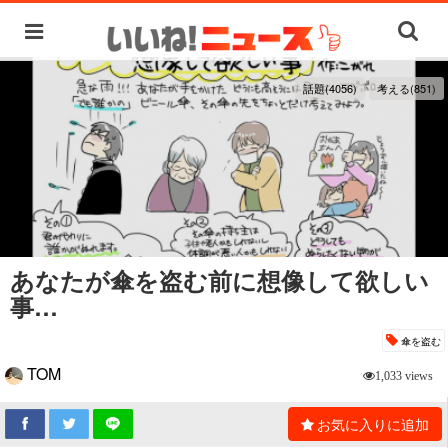
話題(4056)
考える(851)
あなたが傘を盗む前に想像して欲しい
事…
傘を盗む
TOM
1,033 views
お気に入りに追加