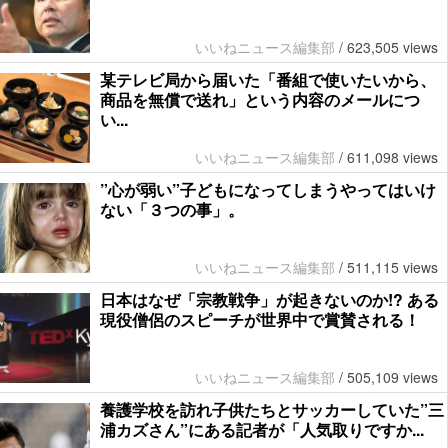
いいねニュース編集部
/
623,505 views
某テレビ局から届いた「番組で使いたいから、
商品を無償で送れ」という内容のメールにつ
い...
いいねニュース編集部
/
611,098 views
”心が弱い”子どもになってしまうやってはいけ
ない「３つの事」。
いいねニュース編集部
/
511,115 views
日本はなぜ「宗教戦争」が起きないのか!? ある
現役僧侶のスピーチが世界中で賞賛される！
いいねニュース編集部
/
505,109 views
養護学校を訪れ子供たちとサッカーしていた”三
浦カズさん”にある記者が「人気取りですか...