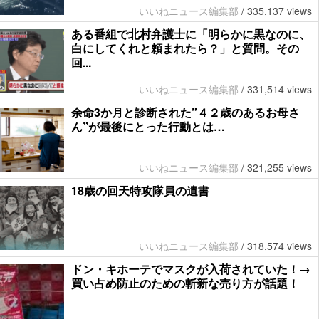
いいねニュース編集部
/
335,137 views
ある番組で北村弁護士に「明らかに黒なのに、
白にしてくれと頼まれたら？」と質問。その
回...
いいねニュース編集部
/
331,514 views
余命3か月と診断された”４２歳のあるお母さ
ん”が最後にとった行動とは…
いいねニュース編集部
/
321,255 views
18歳の回天特攻隊員の遺書
いいねニュース編集部
/
318,574 views
ドン・キホーテでマスクが入荷されていた！→
買い占め防止のための斬新な売り方が話題！