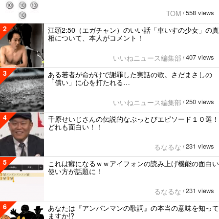
558 views
TOM
/
2
江頭2:50（エガチャン）のいい話「車いすの少女」の真
相について、本人がコメント！
407 views
いいねニュース編集部
/
3
ある若者が命がけで謝罪した実話の歌。さだまさしの
「償い」に心を打たれる…
250 views
いいねニュース編集部
/
4
千原せいじさんの伝説的なぶっとびエピソード１０選！
どれも面白い！！
231 views
るなるな
/
5
これは癖になるｗｗアイフォンの読み上げ機能の面白い
使い方が話題に！
231 views
るなるな
/
6
あなたは『アンパンマンの歌詞』の本当の意味を知って
ますか!?