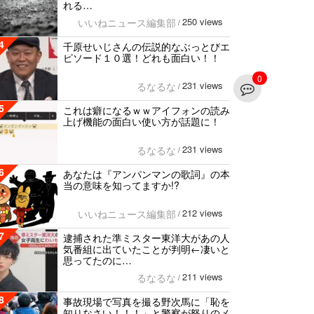
れる…
250 views
いいねニュース編集部
/
4
千原せいじさんの伝説的なぶっとびエ
ピソード１０選！どれも面白い！！
0
231 views
るなるな
/
5
これは癖になるｗｗアイフォンの読み
上げ機能の面白い使い方が話題に！
231 views
るなるな
/
6
あなたは『アンパンマンの歌詞』の本
当の意味を知ってますか!?
212 views
いいねニュース編集部
/
7
逮捕された準ミスター東洋大があの人
気番組に出ていたことが判明←凄いと
思ってたのに…
211 views
るなるな
/
8
事故現場で写真を撮る野次馬に「恥を
知りなさい！！！」と警察が怒りのメ