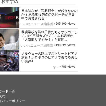
おすすめ
日本はなぜ「宗教戦争」が起きないの
か!? ある現役僧侶のスピーチが世界
中で賞賛される！
505,109 views
いいねニュース編集部
/
養護学校を訪れ子供たちとサッカーし
ていた”三浦カズさん”にある記者が
「人気取りですか？」と質問...
499,021 views
いいねニュース編集部
/
ノルウェーの路上でストリートビアノ
演奏！ボロボロのビアノで奏でる美し
い旋律♪
785 views
ryuu
/
ワード一覧
規約
イバシーポリシー