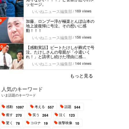
ッセージ。
169 views
いいねニュース編集部
/
9
加藤、ロンブー淳が極楽とんぼ山本の
地上波復帰に号泣。その想いに感
動！！！
156 views
いいねニュース編集部
/
10
【感動実話】ビートたけしが葬式で号
泣。たけしさんの母親が「小遣いく
れ！」と請求し続けた理由に感...
144 views
いいねニュース編集部
/
もっと見る
人気のキーワード
いま話題のキーワード
感動
考える
話題
1097
557
544
癒す
笑う
泣く
270
264
123
驚く
コロナ
衝撃映像
78
19
10