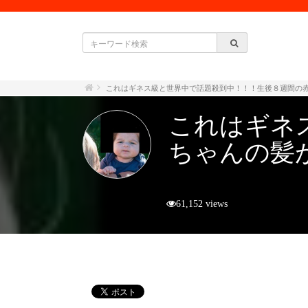
これはギネス級と世界中で話題殺到中！！！生後８週間の
これはギネ
ちゃんの髪
61,152 views