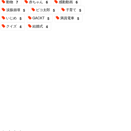
動物
赤ちゃん
感動動画
7
6
6
涙腺崩壊
ピコ太郎
子育て
5
5
5
いじめ
GACKT
満員電車
5
5
5
クイズ
結婚式
4
4