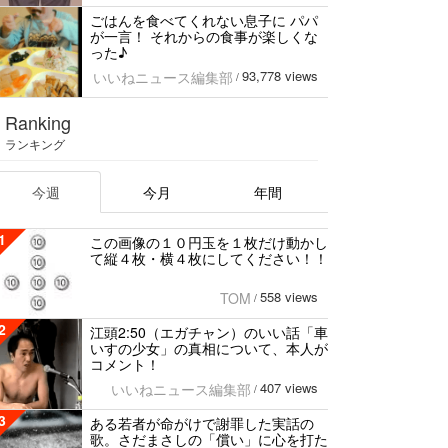
ごはんを食べてくれない息子に パパ
が一言！ それからの食事が楽しくな
った♪
93,778 views
いいねニュース編集部
/
Ranking
ランキング
今週
今月
年間
1
この画像の１０円玉を１枚だけ動かし
て縦４枚・横４枚にしてください！！
558 views
TOM
/
2
江頭2:50（エガチャン）のいい話「車
いすの少女」の真相について、本人が
コメント！
407 views
いいねニュース編集部
/
3
ある若者が命がけで謝罪した実話の
歌。さだまさしの「償い」に心を打た