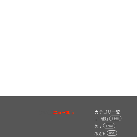
カテゴリ一覧
感動
1868
笑う
1753
考える
851