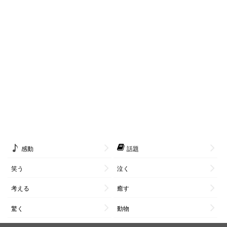
感動
話題
笑う
泣く
考える
癒す
驚く
動物