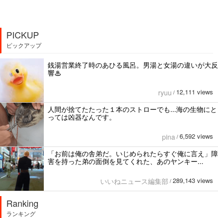
PICKUP
ピックアップ
銭湯営業終了時のあひる風呂。男湯と女湯の違いが大反
響♨
12,111 views
ryuu
/
人間が捨てたたった１本のストローでも...海の生物にと
っては凶器なんです。
6,592 views
pina
/
「お前は俺の舎弟だ。いじめられたらすぐ俺に言え」障
害を持った弟の面倒を見てくれた、あのヤンキー...
289,143 views
いいねニュース編集部
/
Ranking
ランキング