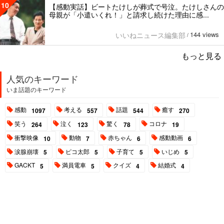
10
【感動実話】ビートたけしが葬式で号泣。たけしさんの
母親が「小遣いくれ！」と請求し続けた理由に感...
144 views
いいねニュース編集部
/
もっと見る
人気のキーワード
いま話題のキーワード
感動
考える
話題
癒す
1097
557
544
270
笑う
泣く
驚く
コロナ
264
123
78
19
衝撃映像
動物
赤ちゃん
感動動画
10
7
6
6
涙腺崩壊
ピコ太郎
子育て
いじめ
5
5
5
5
GACKT
満員電車
クイズ
結婚式
5
5
4
4