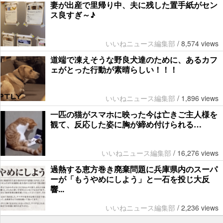
妻が出産で里帰り中、夫に残した置手紙がセン
ス良すぎ～♪
いいねニュース編集部
/
8,574 views
道端で凍えそうな野良犬達のために、あるカフ
ェがとった行動が素晴らしい！！！
いいねニュース編集部
/
1,896 views
一匹の猫がスマホに映った今は亡きご主人様を
観て、反応した姿に胸が締め付けられる…
いいねニュース編集部
/
16,276 views
過熱する恵方巻き廃棄問題に兵庫県内のスーパ
ーが「もうやめにしよう」と一石を投じ大反
響...
いいねニュース編集部
/
2,236 views