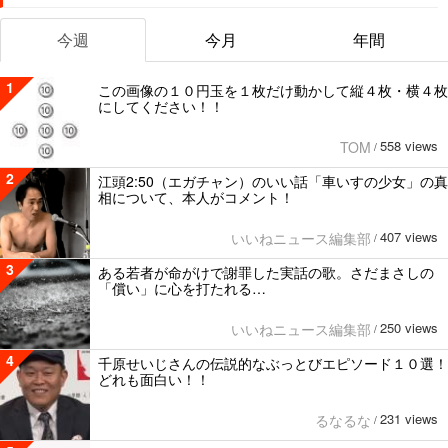
今週
今月
年間
1
この画像の１０円玉を１枚だけ動かして縦４枚・横４枚
にしてください！！
558 views
TOM
/
2
江頭2:50（エガチャン）のいい話「車いすの少女」の真
相について、本人がコメント！
407 views
いいねニュース編集部
/
3
ある若者が命がけで謝罪した実話の歌。さだまさしの
「償い」に心を打たれる…
250 views
いいねニュース編集部
/
4
千原せいじさんの伝説的なぶっとびエピソード１０選！
どれも面白い！！
231 views
るなるな
/