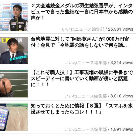
２大会連続金メダルの羽生結弦選手が、インタ
ビューで言った些細な一言に日本中から感動の
声が！
いいねニュース編集部
/
25,981 views
台湾地震に対して”阿部寛さん”が1000万円寄
付！会見で「今地震の話をしないで何を話...
いいねニュース編集部
/
3,314 views
【これぞ職人技！】工事現場の黒板に手書きで
スピーディーに書いていく動画が凄いと話題
に！！！
いいねニュース編集部
/
8,016 views
知っておくとために情報【８選】「スマホを水
没させてしまったらコレ！！！」
いいねニュース編集部
/
1,891 views