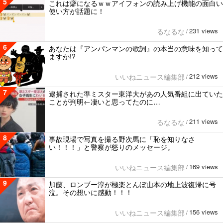
5
これは癖になるｗｗアイフォンの読み上げ機能の面白い
使い方が話題に！
231 views
るなるな
/
6
あなたは『アンパンマンの歌詞』の本当の意味を知って
ますか!?
212 views
いいねニュース編集部
/
7
逮捕された準ミスター東洋大があの人気番組に出ていた
ことが判明←凄いと思ってたのに…
211 views
るなるな
/
8
事故現場で写真を撮る野次馬に「恥を知りなさ
い！！！」と警察が怒りのメッセージ。
169 views
いいねニュース編集部
/
9
加藤、ロンブー淳が極楽とんぼ山本の地上波復帰に号
泣。その想いに感動！！！
156 views
いいねニュース編集部
/