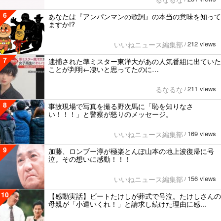
6
あなたは『アンパンマンの歌詞』の本当の意味を知って
ますか!?
212 views
いいねニュース編集部
/
7
逮捕された準ミスター東洋大があの人気番組に出ていた
ことが判明←凄いと思ってたのに…
211 views
るなるな
/
8
事故現場で写真を撮る野次馬に「恥を知りなさ
い！！！」と警察が怒りのメッセージ。
169 views
いいねニュース編集部
/
9
加藤、ロンブー淳が極楽とんぼ山本の地上波復帰に号
泣。その想いに感動！！！
156 views
いいねニュース編集部
/
10
【感動実話】ビートたけしが葬式で号泣。たけしさんの
母親が「小遣いくれ！」と請求し続けた理由に感...