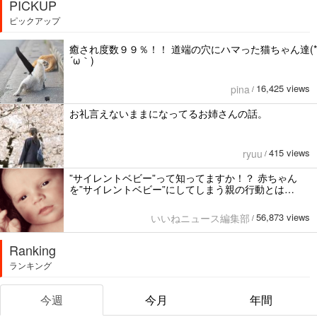
PICKUP
ピックアップ
癒され度数９９％！！ 道端の穴にハマった猫ちゃん達(*
´ω｀)
16,425 views
pina
/
お礼言えないままになってるお姉さんの話。
415 views
ryuu
/
”サイレントベビー”って知ってますか！？ 赤ちゃん
を”サイレントベビー”にしてしまう親の行動とは…
56,873 views
いいねニュース編集部
/
Ranking
ランキング
今週
今月
年間