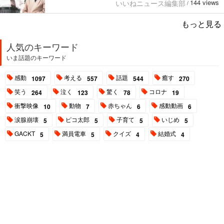
144 views
いいねニュース編集部
/
もっと見る
人気のキーワード
いま話題のキーワード
感動
考える
話題
癒す
1097
557
544
270
笑う
泣く
驚く
コロナ
264
123
78
19
衝撃映像
動物
赤ちゃん
感動動画
10
7
6
6
涙腺崩壊
ピコ太郎
子育て
いじめ
5
5
5
5
GACKT
満員電車
クイズ
結婚式
5
5
4
4