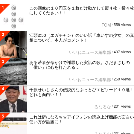
1
この画像の１０円玉を１枚だけ動かして縦４枚・横４枚
にしてください！！
558 views
TOM
/
2
江頭2:50（エガチャン）のいい話「車いすの少女」の真
相について、本人がコメント！
407 views
いいねニュース編集部
/
3
ある若者が命がけで謝罪した実話の歌。さだまさしの
「償い」に心を打たれる…
250 views
いいねニュース編集部
/
4
千原せいじさんの伝説的なぶっとびエピソード１０選！
どれも面白い！！
231 views
るなるな
/
5
これは癖になるｗｗアイフォンの読み上げ機能の面白い
使い方が話題に！
231 views
るなるな
/