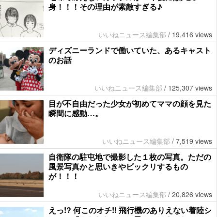
身！！！その理由が素敵すぎる♪
いいねニュース編集部
/
19,416 views
ディズニーランドで働いていた、あるキャスト
のお話
いいねニュース編集部
/
125,307 views
目が不自由だった少女が初めてママの顔を見た
瞬間に感動…。
いいねニュース編集部
/
7,519 views
自衛隊の駐屯地で撮影した１枚の写真。ただの
風景写真かと思いきやビックリするもの
が！！！
いいねニュース編集部
/
20,826 views
えっ!? 何このオチ!! 飛行機のありえない着陸シ