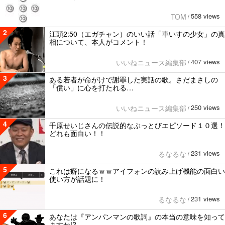
558 views
TOM
/
2
江頭2:50（エガチャン）のいい話「車いすの少女」の真
相について、本人がコメント！
407 views
いいねニュース編集部
/
3
ある若者が命がけで謝罪した実話の歌。さだまさしの
「償い」に心を打たれる…
250 views
いいねニュース編集部
/
4
千原せいじさんの伝説的なぶっとびエピソード１０選！
どれも面白い！！
231 views
るなるな
/
5
これは癖になるｗｗアイフォンの読み上げ機能の面白い
使い方が話題に！
231 views
るなるな
/
6
あなたは『アンパンマンの歌詞』の本当の意味を知って
ますか!?