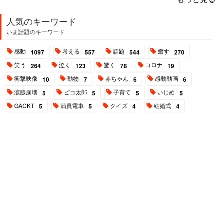
人気のキーワード
いま話題のキーワード
感動
考える
話題
癒す
1097
557
544
270
笑う
泣く
驚く
コロナ
264
123
78
19
衝撃映像
動物
赤ちゃん
感動動画
10
7
6
6
涙腺崩壊
ピコ太郎
子育て
いじめ
5
5
5
5
GACKT
満員電車
クイズ
結婚式
5
5
4
4