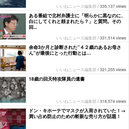
いいねニュース編集部
/
335,137 views
ある番組で北村弁護士に「明らかに黒なのに、
白にしてくれと頼まれたら？」と質問。その
回...
いいねニュース編集部
/
331,514 views
余命3か月と診断された”４２歳のあるお母さ
ん”が最後にとった行動とは…
いいねニュース編集部
/
321,255 views
18歳の回天特攻隊員の遺書
いいねニュース編集部
/
318,574 views
ドン・キホーテでマスクが入荷されていた！→
買い占め防止のための斬新な売り方が話題！