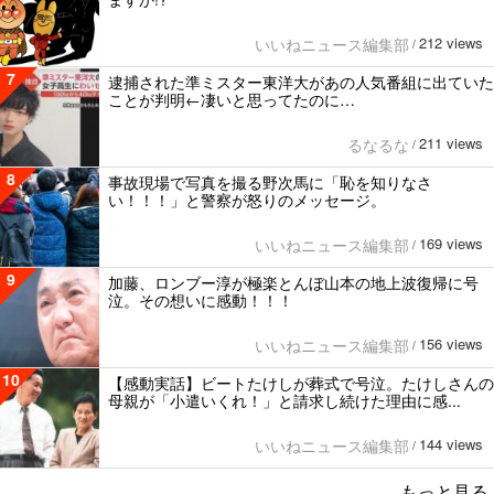
212 views
いいねニュース編集部
/
7
逮捕された準ミスター東洋大があの人気番組に出ていた
ことが判明←凄いと思ってたのに…
211 views
るなるな
/
8
事故現場で写真を撮る野次馬に「恥を知りなさ
い！！！」と警察が怒りのメッセージ。
169 views
いいねニュース編集部
/
9
加藤、ロンブー淳が極楽とんぼ山本の地上波復帰に号
泣。その想いに感動！！！
156 views
いいねニュース編集部
/
10
【感動実話】ビートたけしが葬式で号泣。たけしさんの
母親が「小遣いくれ！」と請求し続けた理由に感...
144 views
いいねニュース編集部
/
もっと見る