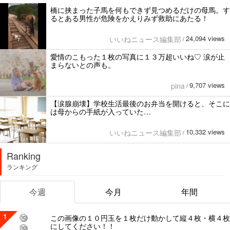
橋に挟まった子馬を何もできず見つめるだけの母馬。す
るとある男性が危険をかえりみず救助にあたる！
24,094 views
いいねニュース編集部
/
愛情のこもった１枚の写真に１３万超いいね♡ 涙が止
まらないとの声も。
9,707 views
pina
/
【涙腺崩壊】学校生活最後のお弁当を開けると、そこに
は母からの手紙が入っていた…
10,332 views
いいねニュース編集部
/
Ranking
ランキング
今週
今月
年間
1
この画像の１０円玉を１枚だけ動かして縦４枚・横４枚
にしてください！！