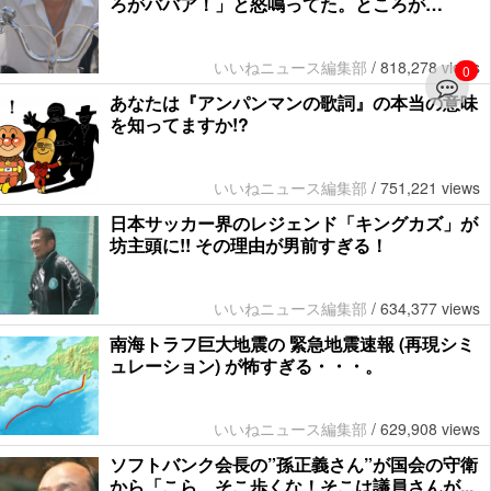
ろがババア！」と怒鳴ってた。ところが…
いいねニュース編集部
/
818,278 views
0
あなたは『アンパンマンの歌詞』の本当の意味
を知ってますか!?
いいねニュース編集部
/
751,221 views
日本サッカー界のレジェンド「キングカズ」が
坊主頭に!! その理由が男前すぎる！
いいねニュース編集部
/
634,377 views
南海トラフ巨大地震の 緊急地震速報 (再現シミ
ュレーション) が怖すぎる・・・。
いいねニュース編集部
/
629,908 views
ソフトバンク会長の”孫正義さん”が国会の守衛
から「こら、そこ歩くな！そこは議員さんが...