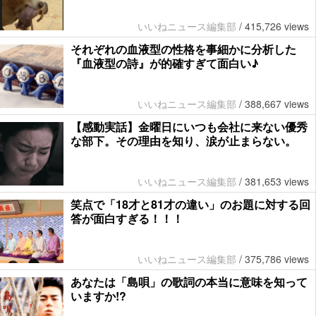
いいねニュース編集部
/
415,726 views
それぞれの血液型の性格を事細かに分析した
『血液型の詩』が的確すぎて面白い♪
いいねニュース編集部
/
388,667 views
【感動実話】金曜日にいつも会社に来ない優秀
な部下。その理由を知り、涙が止まらない。
いいねニュース編集部
/
381,653 views
笑点で「18才と81才の違い」のお題に対する回
答が面白すぎる！！！
いいねニュース編集部
/
375,786 views
あなたは「島唄」の歌詞の本当に意味を知って
いますか!?