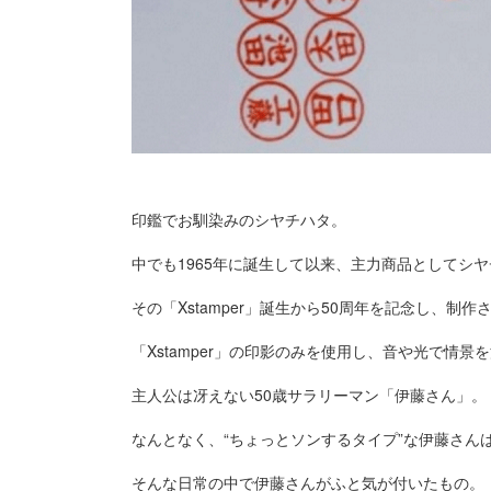
印鑑でお馴染みのシヤチハタ。
中でも1965年に誕生して以来、主力商品としてシヤチ
その「Xstamper」誕生から50周年を記念し、制
「Xstamper」の印影のみを使用し、音や光で情
主人公は冴えない50歳サラリーマン「伊藤さん」。
なんとなく、“ちょっとソンするタイプ”な伊藤さん
そんな日常の中で伊藤さんがふと気が付いたもの。