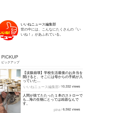
いいねニュース編集部
世の中には、こんなにたくさんの『い
いね！』があふれている。
PICKUP
ピックアップ
【涙腺崩壊】学校生活最後のお弁当を
開けると、そこには母からの手紙が入
っていた…
10,332 views
いいねニュース編集部
/
人間が捨てたたった１本のストローで
も...海の生物にとっては凶器なんで
す。
6,592 views
pina
/