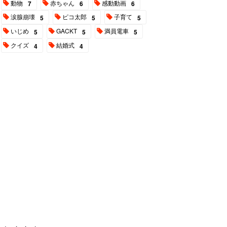
動物
赤ちゃん
感動動画
7
6
6
涙腺崩壊
ピコ太郎
子育て
5
5
5
いじめ
GACKT
満員電車
5
5
5
クイズ
結婚式
4
4