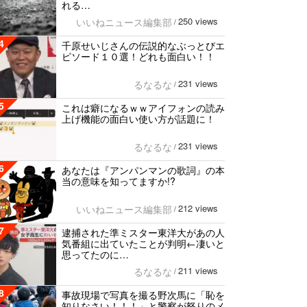
れる…
250 views
いいねニュース編集部
/
4
千原せいじさんの伝説的なぶっとびエ
ピソード１０選！どれも面白い！！
231 views
るなるな
/
5
これは癖になるｗｗアイフォンの読み
上げ機能の面白い使い方が話題に！
231 views
るなるな
/
6
あなたは『アンパンマンの歌詞』の本
当の意味を知ってますか!?
212 views
いいねニュース編集部
/
7
逮捕された準ミスター東洋大があの人
気番組に出ていたことが判明←凄いと
思ってたのに…
211 views
るなるな
/
8
事故現場で写真を撮る野次馬に「恥を
知りなさい！！！」と警察が怒りのメ