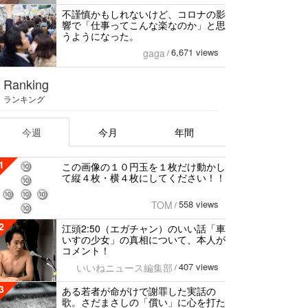
不謹慎かもしれないけど、コロナの影
響で「仕事ってこんな楽なのか」と思
うようになった。
6,671 views
gaga
/
Ranking
ランキング
今週
今月
年間
1
この画像の１０円玉を１枚だけ動かし
て縦４枚・横４枚にしてください！！
558 views
TOM
/
2
江頭2:50（エガチャン）のいい話「車
いすの少女」の真相について、本人が
コメント！
407 views
いいねニュース編集部
/
3
ある若者が命がけで謝罪した実話の
歌。さだまさしの「償い」に心を打た