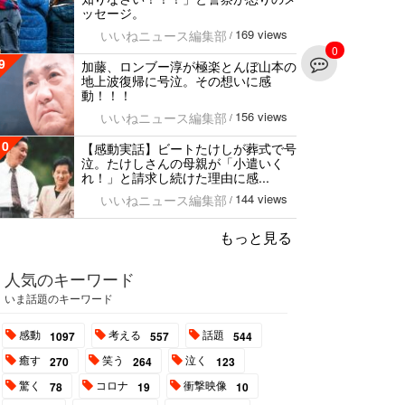
ッセージ。
169 views
いいねニュース編集部
/
0
9
加藤、ロンブー淳が極楽とんぼ山本の
地上波復帰に号泣。その想いに感
動！！！
156 views
いいねニュース編集部
/
10
【感動実話】ビートたけしが葬式で号
泣。たけしさんの母親が「小遣いく
れ！」と請求し続けた理由に感...
144 views
いいねニュース編集部
/
もっと見る
人気のキーワード
いま話題のキーワード
感動
考える
話題
1097
557
544
癒す
笑う
泣く
270
264
123
驚く
コロナ
衝撃映像
78
19
10