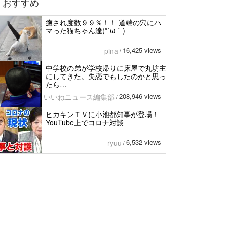
おすすめ
癒され度数９９％！！ 道端の穴にハ
マった猫ちゃん達(*´ω｀)
16,425 views
pina
/
中学校の弟が学校帰りに床屋で丸坊主
にしてきた。失恋でもしたのかと思っ
たら…
208,946 views
いいねニュース編集部
/
ヒカキンＴＶに小池都知事が登場！
YouTube上でコロナ対談
6,532 views
ryuu
/