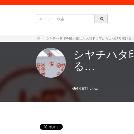
シヤチハタ印を擬人化した人間ドラマがちょっぴり泣ける
シヤチハタ
る…
18,631 views