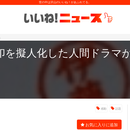
世の中は沢山のいいね！があふれてる。
…
印を擬人化した人間ドラマ
感動
話題
お気に入りに追加