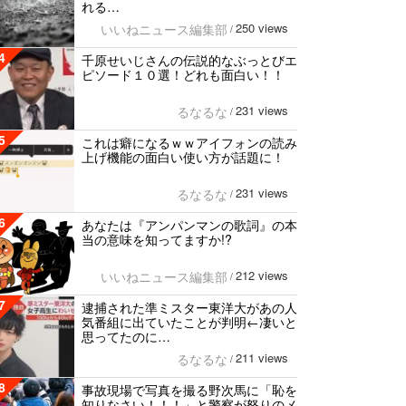
れる…
250 views
いいねニュース編集部
/
4
千原せいじさんの伝説的なぶっとびエ
ピソード１０選！どれも面白い！！
231 views
るなるな
/
5
これは癖になるｗｗアイフォンの読み
上げ機能の面白い使い方が話題に！
231 views
るなるな
/
6
あなたは『アンパンマンの歌詞』の本
当の意味を知ってますか!?
212 views
いいねニュース編集部
/
7
逮捕された準ミスター東洋大があの人
気番組に出ていたことが判明←凄いと
思ってたのに…
211 views
るなるな
/
8
事故現場で写真を撮る野次馬に「恥を
知りなさい！！！」と警察が怒りのメ