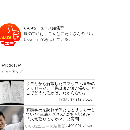
いいねニュース編集部
世の中には、こんなにたくさんの『い
いね！』があふれている。
PICKUP
ピックアップ
タモリから解散したスマップへ直筆の
メッセージ。「先はまだまだ長い。ど
こでどうなるかは、わからない」
37,813 views
TOM
/
養護学校を訪れ子供たちとサッカーし
ていた”三浦カズさん”にある記者が
「人気取りですか？」と質問...
499,021 views
いいねニュース編集部
/