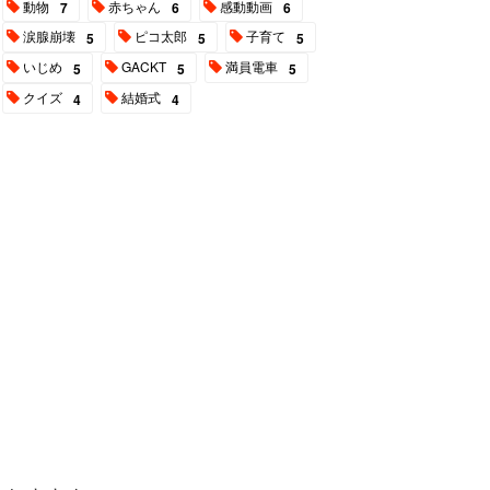
動物
赤ちゃん
感動動画
7
6
6
涙腺崩壊
ピコ太郎
子育て
5
5
5
いじめ
GACKT
満員電車
5
5
5
クイズ
結婚式
4
4