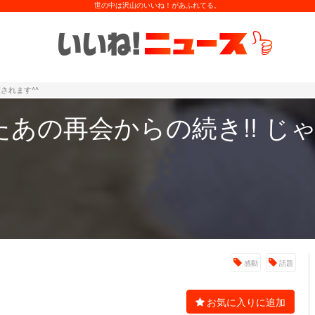
世の中は沢山のいいね！があふれてる。
されます^^
あの再会からの続き!! じ
感動
話題
お気に入りに追加