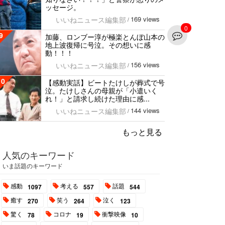
ッセージ。
169 views
いいねニュース編集部
/
0
9
加藤、ロンブー淳が極楽とんぼ山本の
地上波復帰に号泣。その想いに感
動！！！
156 views
いいねニュース編集部
/
10
【感動実話】ビートたけしが葬式で号
泣。たけしさんの母親が「小遣いく
れ！」と請求し続けた理由に感...
144 views
いいねニュース編集部
/
もっと見る
人気のキーワード
いま話題のキーワード
感動
考える
話題
1097
557
544
癒す
笑う
泣く
270
264
123
驚く
コロナ
衝撃映像
78
19
10