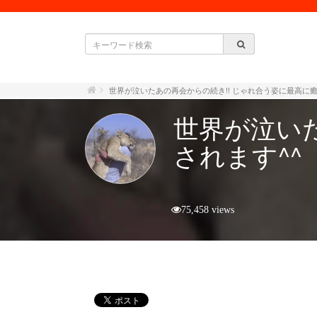
世界が泣いたあの再会からの続き!! じゃれ合う姿に最高に癒
世界が泣いた
されます^^
75,458 views