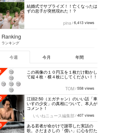
結婚式でサプライズ！！亡くなったは
ずの息子が突然現れた！？
6,413 views
pina
/
Ranking
ランキング
今週
今月
年間
1
この画像の１０円玉を１枚だけ動かし
て縦４枚・横４枚にしてください！！
558 views
TOM
/
2
江頭2:50（エガチャン）のいい話「車
いすの少女」の真相について、本人が
コメント！
407 views
いいねニュース編集部
/
3
ある若者が命がけで謝罪した実話の
歌。さだまさしの「償い」に心を打た