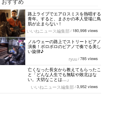
おすすめ
路上ライブでエアロスミスを熱唱する
青年。すると、まさかの本人登場に鳥
肌が止まらない！
180,998 views
いいねニュース編集部
/
ノルウェーの路上でストリートビアノ
演奏！ボロボロのビアノで奏でる美し
い旋律♪
785 views
ryuu
/
亡くなった長女から教えてもらったこ
と「どんな人生でも無駄や敗北はな
い。大切なことは…」
3,952 views
いいねニュース編集部
/