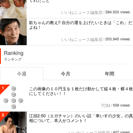
284,503 views
いいねニュース編集部
/
欽ちゃんの教え!! 自分の運を上げたいときは「これ」だ
よね！
203,945 views
いいねニュース編集部
/
Ranking
ランキング
今週
今月
年間
1
この画像の１０円玉を１枚だけ動かして縦４枚・横４枚
にしてください！！
558 views
TOM
/
2
江頭2:50（エガチャン）のいい話「車いすの少女」の真
相について、本人がコメント！
407 views
いいねニュース編集部
/