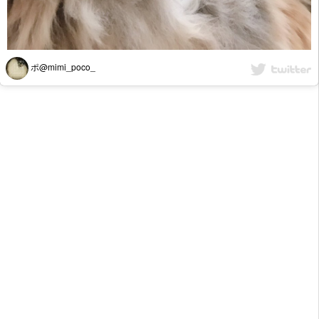
ポ@mimi_poco_