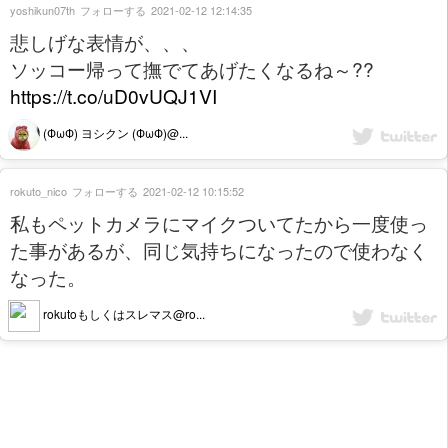
yoshikun07th
フォローする
2021-02-12 12:14:35
悲しげな表情が、、、
ソッコー帰って撫でてあげたくなるね～??
https://t.co/uD0vUQJ1VI
(ФωФ) ヨシクン (ФωФ)@...
rokuto_nico
フォローする
2021-02-12 10:15:52
私もペットカメラにマイクついてたから一度使っ
た事があるが、同じ気持ちになったので使わなく
なった。
rokutoもしくはスレマス@ro...