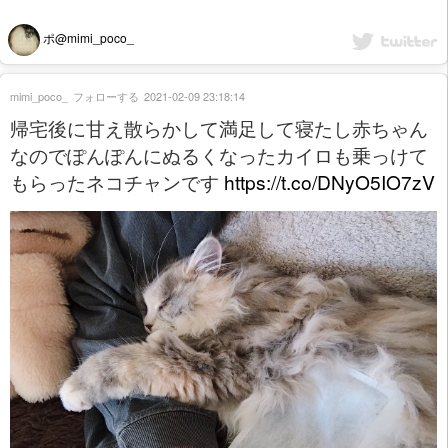
ポ@mimi_poco_
mimi_poco_
フォローする
2021-02-09 23:18:14
帰宅後に甘え散らかして満足して寝たし赤ちゃん
なのでぽんぽんにぬるくなったカイロも乗っけて
もらったネコチャンです
https://t.co/DNyO5IO7zV