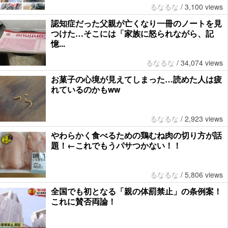
るなるな
/
3,100 views
認知症だった父親が亡くなり一冊のノートを見
つけた…そこには「家族に怒られながら、記
憶...
るなるな
/
34,074 views
お菓子の心境が見えてしまった…読めた人は疲
れているのかもww
るなるな
/
2,923 views
やわらかく食べるための鶏むね肉の切り方が話
題！←これでもうパサつかない！！
るなるな
/
5,806 views
全国でも初となる「親の体罰禁止」の条例案！
これに賛否両論！