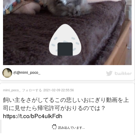
ポ@mimi_poco_
mimi_poco_
フォローする
2021-02-09 22:55:56
飼い主をさがしてるこの悲しいおにぎり動画を上
司に見せたら帰宅許可がおりるのでは？
https://t.co/bPc4ulkFdh
読み込んでいます...