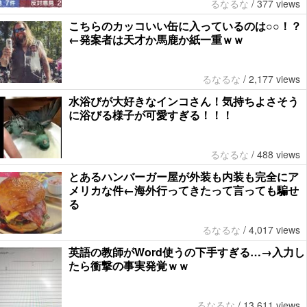
るなるな
/
377 views
こちらのカッコいい缶に入っているのは○○！？
←発案者は天才か馬鹿か紙一重ｗｗ
るなるな
/
2,177 views
水浴びが大好きなインコさん！気持ちよさそう
に浴びる様子が可愛すぎる！！！
るなるな
/
488 views
とあるハンバーガー屋が外装も内装も完全にア
メリカな件←海外行ってきたって言っても騙せ
る
るなるな
/
4,017 views
英語の教師がWord使うの下手すぎる…→入力し
たら衝撃の事実発覚ｗｗ
るなるな
/
13,611 views