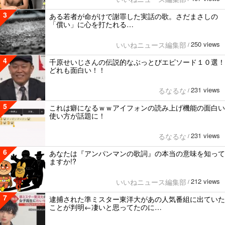
3
ある若者が命がけで謝罪した実話の歌。さだまさしの
「償い」に心を打たれる…
250 views
いいねニュース編集部
/
4
千原せいじさんの伝説的なぶっとびエピソード１０選！
どれも面白い！！
231 views
るなるな
/
5
これは癖になるｗｗアイフォンの読み上げ機能の面白い
使い方が話題に！
231 views
るなるな
/
6
あなたは『アンパンマンの歌詞』の本当の意味を知って
ますか!?
212 views
いいねニュース編集部
/
7
逮捕された準ミスター東洋大があの人気番組に出ていた
ことが判明←凄いと思ってたのに…