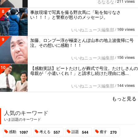
211 views
るなるな
/
8
事故現場で写真を撮る野次馬に「恥を知りなさ
い！！！」と警察が怒りのメッセージ。
169 views
いいねニュース編集部
/
9
加藤、ロンブー淳が極楽とんぼ山本の地上波復帰に号
泣。その想いに感動！！！
156 views
いいねニュース編集部
/
10
【感動実話】ビートたけしが葬式で号泣。たけしさんの
母親が「小遣いくれ！」と請求し続けた理由に感...
144 views
いいねニュース編集部
/
もっと見る
人気のキーワード
いま話題のキーワード
感動
考える
話題
癒す
1097
557
544
270