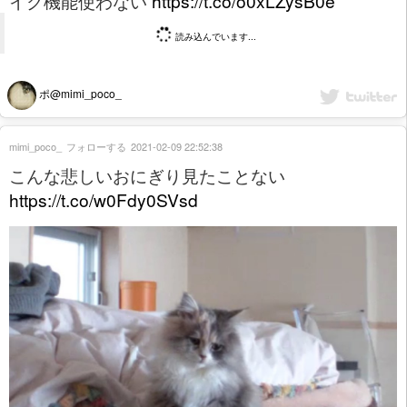
イク機能使わない
https://t.co/o0xLZysB0e
読み込んでいます...
ポ@mimi_poco_
mimi_poco_
フォローする
2021-02-09 22:52:38
こんな悲しいおにぎり見たことない
https://t.co/w0Fdy0SVsd