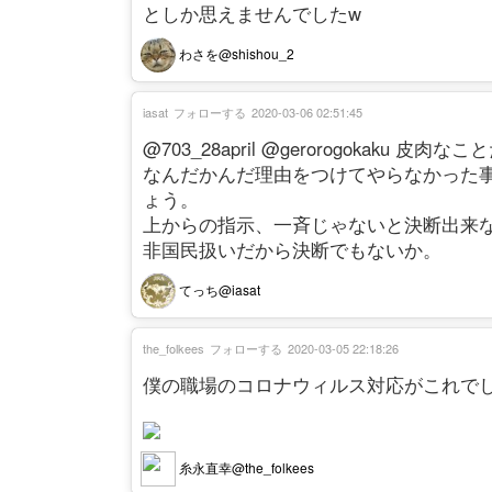
としか思えませんでしたw
わさを@shishou_2
iasat
フォローする
2020-03-06 02:51:45
@703_28april @gerorogokak
なんだかんだ理由をつけてやらなかった
ょう。
上からの指示、一斉じゃないと決断出来
非国民扱いだから決断でもないか。
てっち@iasat
the_folkees
フォローする
2020-03-05 22:18:26
僕の職場のコロナウィルス対応がこれで
糸永直幸@the_folkees