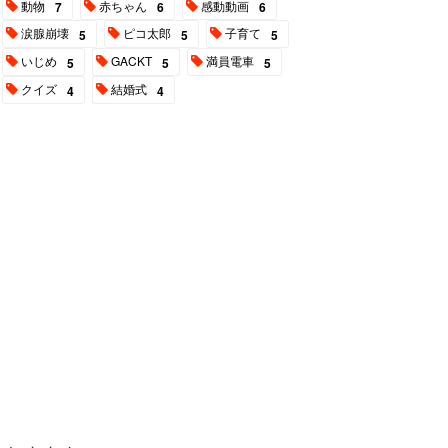
動物
赤ちゃん
感動動画
7
6
6
涙腺崩壊
ピコ太郎
子育て
5
5
5
いじめ
GACKT
満員電車
5
5
5
クイズ
結婚式
4
4