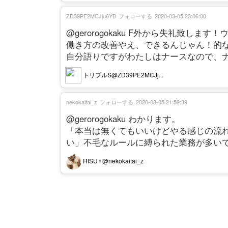
ZD39PE2MCJju6YB
フォローする
2020-03-05 23:06:00
@gerorogokaku F外から失礼致
働き方の改善やえ、できるんじゃん！的
自分語りですがわたしはナースなので、
トリプルS@ZD39PE2MCJj...
nekokaitai_z
フォローする
2020-03-05 21:59:39
@gerorogokaku わかります。
「本当は無くてもいいけどやる感じの流
い」不毛なルールに縛られた業務が多いで
RISU♀@nekokaitai_z