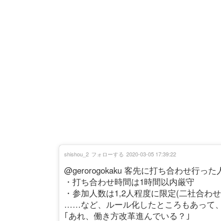
shishou_2
フォローする
2020-03-05 17:39:22
@gerorogokaku 客先に打ち合わせ行
・打ち合わせ時間は1時間以内厳守
・参加人数は1,2人程度に限定(二社合わせて
……など、ルール化したところもあって
｢あれ、働き方改革進んでいる？｣