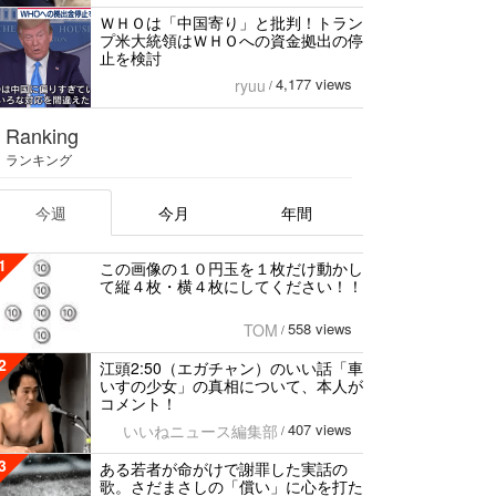
ＷＨＯは「中国寄り」と批判！トラン
プ米大統領はＷＨＯへの資金拠出の停
止を検討
4,177 views
ryuu
/
Ranking
ランキング
今週
今月
年間
1
この画像の１０円玉を１枚だけ動かし
て縦４枚・横４枚にしてください！！
558 views
TOM
/
2
江頭2:50（エガチャン）のいい話「車
いすの少女」の真相について、本人が
コメント！
407 views
いいねニュース編集部
/
3
ある若者が命がけで謝罪した実話の
歌。さだまさしの「償い」に心を打た