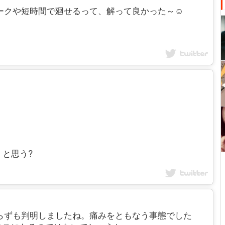
テレワークや短時間で廻せるって、解って良かった～☺️
と思う?
げ方が図らずも判明しましたね。痛みをともなう事態でした