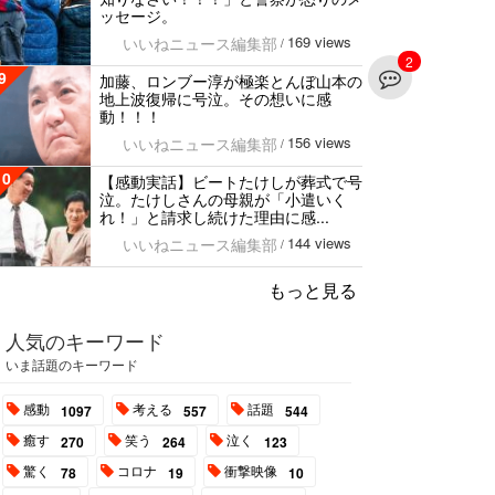
ッセージ。
169 views
いいねニュース編集部
/
2
9
加藤、ロンブー淳が極楽とんぼ山本の
地上波復帰に号泣。その想いに感
動！！！
156 views
いいねニュース編集部
/
10
【感動実話】ビートたけしが葬式で号
泣。たけしさんの母親が「小遣いく
れ！」と請求し続けた理由に感...
144 views
いいねニュース編集部
/
もっと見る
人気のキーワード
いま話題のキーワード
感動
考える
話題
1097
557
544
癒す
笑う
泣く
270
264
123
驚く
コロナ
衝撃映像
78
19
10