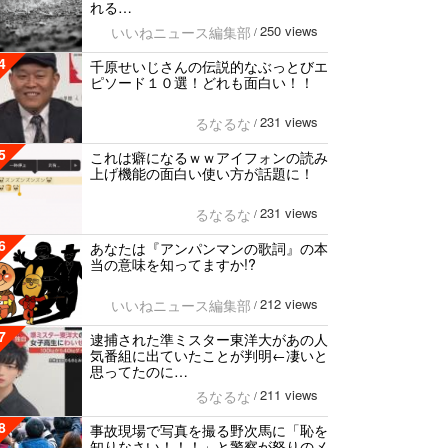
れる…
250 views
いいねニュース編集部
/
4
千原せいじさんの伝説的なぶっとびエ
ピソード１０選！どれも面白い！！
231 views
るなるな
/
5
これは癖になるｗｗアイフォンの読み
上げ機能の面白い使い方が話題に！
231 views
るなるな
/
6
あなたは『アンパンマンの歌詞』の本
当の意味を知ってますか!?
212 views
いいねニュース編集部
/
7
逮捕された準ミスター東洋大があの人
気番組に出ていたことが判明←凄いと
思ってたのに…
211 views
るなるな
/
8
事故現場で写真を撮る野次馬に「恥を
知りなさい！！！」と警察が怒りのメ