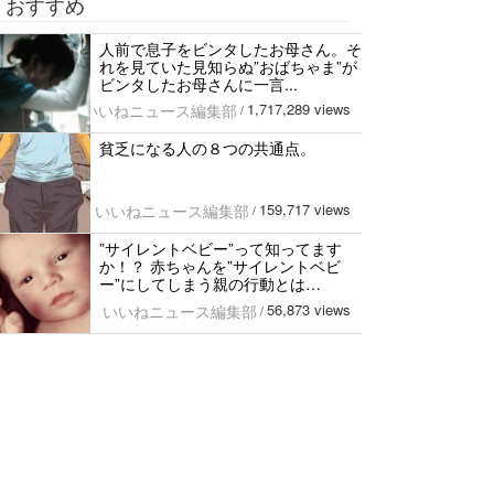
おすすめ
人前で息子をビンタしたお母さん。そ
れを見ていた見知らぬ”おばちゃま”が
ビンタしたお母さんに一言...
1,717,289 views
いいねニュース編集部
/
貧乏になる人の８つの共通点。
159,717 views
いいねニュース編集部
/
”サイレントベビー”って知ってます
か！？ 赤ちゃんを”サイレントベビ
ー”にしてしまう親の行動とは…
56,873 views
いいねニュース編集部
/