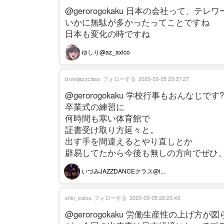
@gerorogokaku 日本の会社って、
いかに無駄が多かったってことですね
日本も変化の時ですね
ゆしり@az_axico
izumijazzclass
フォローする
2020-03-05 23:37:27
@gerorogokaku 学校行事もおんなじです?
卒業式の練習に
何時間も寒い体育館で
証書受け取り方延々と。
出す手を間違えるとやり直しとか
辟易してたから今後も無しの方向でぜひ、
いづみJAZZDANCEクラス@i...
shin_satou
フォローする
2020-03-05 22:20:43
@gerorogokaku 労働生産性の上