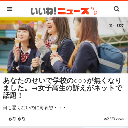
驚く(1335)
あなたのせいで学校の○○○が無くなり
ました。→女子高生の訴えがネットで
話題！
何も悪くないのに可哀想・・・
るなるな
2,823 views