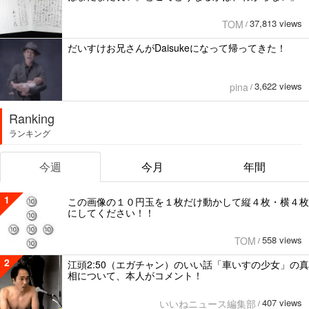
37,813 views
TOM
/
だいすけお兄さんがDaisukeになって帰ってきた！
3,622 views
pina
/
Ranking
ランキング
今週
今月
年間
1
この画像の１０円玉を１枚だけ動かして縦４枚・横４枚
にしてください！！
558 views
TOM
/
2
江頭2:50（エガチャン）のいい話「車いすの少女」の真
相について、本人がコメント！
407 views
いいねニュース編集部
/