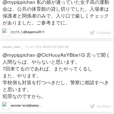
@mypippichan 私の娘が通っていた女子高の運動
会は、公共の体育館の貸し切りでした。入場者は
保護者と関係者のみで、入り口で厳しくチェック
がありました。ご参考までに。
かげろう@kagerou2011
sekaino_owari__
フォローする
2019-07-27 03:31:22
@mypippichan @ClcHuuyAsYBbe1G 言って聞く
人間ならば、やらないと思います。
7回来てるのであれば、またやってくるし
また、やります。
学校側も対策を打つべきだし、警察に相談すべき
と思います。
犯罪なのですから。
wonder land@sekai...