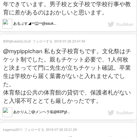
年できています。男子校と女子校で学校行事や教
育に差があるのはおかしいと思います。
あるぷす◢⁴⁶◢͟￨⁴⁶@asuk...
83PgfkubaQLGc2I
フォローする
2019-07-26 23:47:49
@mypippichan 私も女子校育ちです。文化祭はチ
ケット制でした。親もチケット必要で、1人何枚
と決まってて門に先生が立ちチケット確認。卒業
生は学校から届く葉書がないと入れませんでし
た。
体育祭は公共の体育館の貸切で、保護者札がない
と入場不可ととても厳しかったです。
あかりんご@メンヘラ垢@83Pgf...
kagerou2011
フォローする
2019-07-26 23:21:29