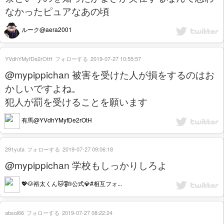
なかったピュアなあの頃
ルーク@aera2001
YVdhYMyfDe2rOtH
フォローする
2019-07-27 10:55:57
@mypippichan 被害を受けた人が損をするのはお
かしいですよね。
犯人が罰を受けることを願います
有馬@YVdhYMyfDe2rOtH
291yuta
フォローする
2019-07-27 09:06:18
@mypippichan 学校もしっかりしろよ
💖🐶裕太くん🐱🎖®公式💎#相互フォ...
absol66
フォローする
2019-07-27 08:22:24