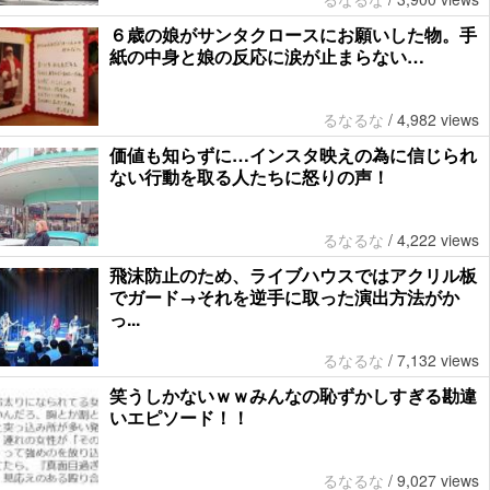
６歳の娘がサンタクロースにお願いした物。手
紙の中身と娘の反応に涙が止まらない…
るなるな
/
4,982 views
価値も知らずに…インスタ映えの為に信じられ
ない行動を取る人たちに怒りの声！
るなるな
/
4,222 views
飛沫防止のため、ライブハウスではアクリル板
でガード→それを逆手に取った演出方法がか
っ...
るなるな
/
7,132 views
笑うしかないｗｗみんなの恥ずかしすぎる勘違
いエピソード！！
るなるな
/
9,027 views