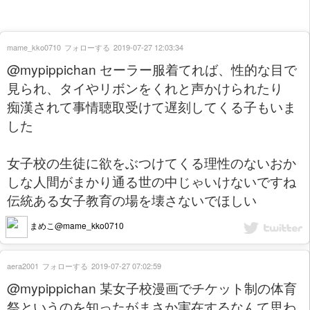
mame_kko0710
フォローする
2019-07-27 12:03:34
@mypippichan セーラー服着てれば、性的な目で
見られ、タイやリボンをくれと声かけられたり
痴漢されて事情聴取受けて遅刻してくる子もいま
した
女子校の生徒に欲をぶつけてくる理性のないおか
しな人間がまかり通る世の中じゃいけないですね
伝統ある女子教育の場を壊さないでほしい
まめこ@mame_kko0710
aera2001
フォローする
2019-07-27 07:02:59
@mypippichan 某女子校漫画でチケット制の体育
祭というのを知ったがまさか実在するなんて思わ