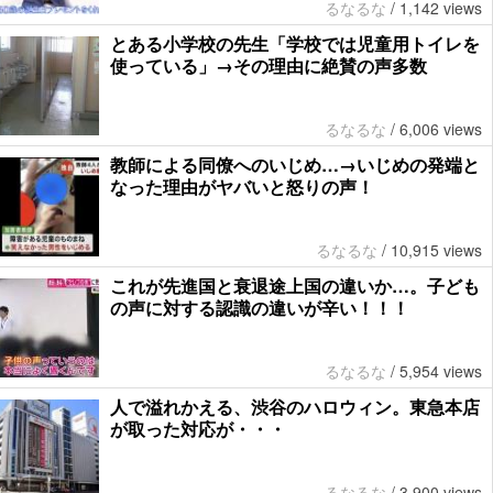
るなるな
/
1,142 views
とある小学校の先生「学校では児童用トイレを
使っている」→その理由に絶賛の声多数
るなるな
/
6,006 views
教師による同僚へのいじめ…→いじめの発端と
なった理由がヤバいと怒りの声！
るなるな
/
10,915 views
これが先進国と衰退途上国の違いか…。子ども
の声に対する認識の違いが辛い！！！
るなるな
/
5,954 views
人で溢れかえる、渋谷のハロウィン。東急本店
が取った対応が・・・
るなるな
/
3,900 views