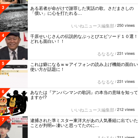
3
ある若者が命がけで謝罪した実話の歌。さだまさしの
「償い」に心を打たれる…
250 views
いいねニュース編集部
/
4
千原せいじさんの伝説的なぶっとびエピソード１０選！
どれも面白い！！
231 views
るなるな
/
5
これは癖になるｗｗアイフォンの読み上げ機能の面白い
使い方が話題に！
231 views
るなるな
/
6
あなたは『アンパンマンの歌詞』の本当の意味を知って
ますか!?
212 views
いいねニュース編集部
/
7
逮捕された準ミスター東洋大があの人気番組に出ていた
ことが判明←凄いと思ってたのに…
211 views
るなるな
/