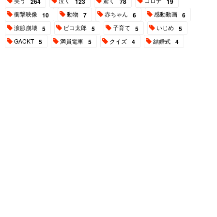
笑う
泣く
驚く
コロナ
264
123
78
19
衝撃映像
動物
赤ちゃん
感動動画
10
7
6
6
涙腺崩壊
ピコ太郎
子育て
いじめ
5
5
5
5
GACKT
満員電車
クイズ
結婚式
5
5
4
4