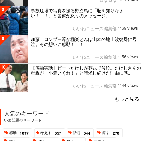
8
事故現場で写真を撮る野次馬に「恥を知りなさ
い！！！」と警察が怒りのメッセージ。
169 views
いいねニュース編集部
/
9
加藤、ロンブー淳が極楽とんぼ山本の地上波復帰に号
泣。その想いに感動！！！
156 views
いいねニュース編集部
/
10
【感動実話】ビートたけしが葬式で号泣。たけしさんの
母親が「小遣いくれ！」と請求し続けた理由に感...
144 views
いいねニュース編集部
/
もっと見る
人気のキーワード
いま話題のキーワード
感動
考える
話題
癒す
1097
557
544
270