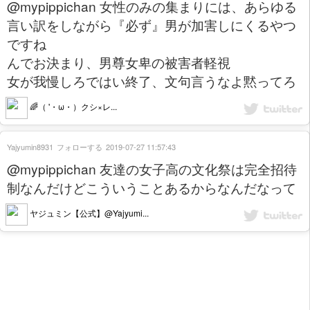
@mypippichan 女性のみの集まりには、あらゆる
言い訳をしながら『必ず』男が加害しにくるやつ
ですね
んでお決まり、男尊女卑の被害者軽視
女が我慢しろではい終了、文句言うなよ黙ってろ
🌈（ '・ω・）クシ×レ...
Yajyumin8931
フォローする
2019-07-27 11:57:43
@mypippichan 友達の女子高の文化祭は完全招待
制なんだけどこういうことあるからなんだなって
ヤジュミン【公式】@Yajyumi...