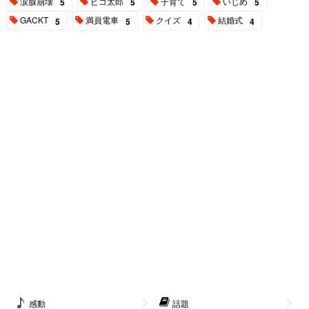
涙腺崩壊
ピコ太郎
子育て
いじめ
5
5
5
5
GACKT
満員電車
クイズ
結婚式
5
5
4
4
感動
話題