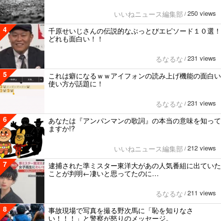
250 views
いいねニュース編集部
/
4
千原せいじさんの伝説的なぶっとびエピソード１０選！
どれも面白い！！
231 views
るなるな
/
5
これは癖になるｗｗアイフォンの読み上げ機能の面白い
使い方が話題に！
231 views
るなるな
/
6
あなたは『アンパンマンの歌詞』の本当の意味を知って
ますか!?
212 views
いいねニュース編集部
/
7
逮捕された準ミスター東洋大があの人気番組に出ていた
ことが判明←凄いと思ってたのに…
211 views
るなるな
/
8
事故現場で写真を撮る野次馬に「恥を知りなさ
い！！！」と警察が怒りのメッセージ。