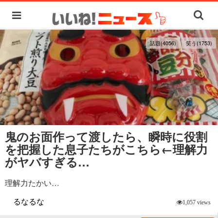
話題(4056)
笑う(1753)
鬼のお面作って渡したら、瞬時に役割
を把握した息子たちがこちら←理解力
がヤバすぎる…
理解力たかい…
るなるな
1,057 views