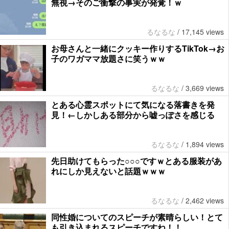
無視→そのご衝撃の事実が発覚！ｗ
るなるな
/
17,145 views
お母さんと一緒にクッキー作りするTikTok→お
子のワガママ放題さに笑うｗｗ
るなるな
/
3,669 views
とある心霊スポットにて気になる落書きを発
見！←しかしある部分から嘘っぽさを感じる
るなるな
/
1,894 views
先日助けてもらった○○○ですｗとある服装があ
れにしか見えないと話題ｗｗｗ
るなるな
/
2,462 views
同性婚についてのスピーチが素晴らしい！とて
も引き込まれるスピーチですね！！