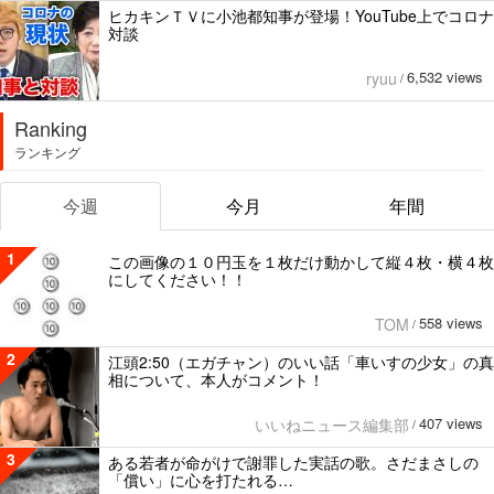
ヒカキンＴＶに小池都知事が登場！YouTube上でコロナ
対談
6,532 views
ryuu
/
Ranking
ランキング
今週
今月
年間
1
この画像の１０円玉を１枚だけ動かして縦４枚・横４枚
にしてください！！
558 views
TOM
/
2
江頭2:50（エガチャン）のいい話「車いすの少女」の真
相について、本人がコメント！
407 views
いいねニュース編集部
/
3
ある若者が命がけで謝罪した実話の歌。さだまさしの
「償い」に心を打たれる…