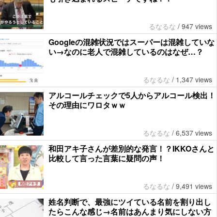
るなるな
/
947 views
Googleの混雑状況ではスーパーは混雑していな
い→なのに老人で混雑しているのはなぜ…？
るなるな
/
1,347 views
アルコールチェックで5人からアルコール検出！
その理由にワロタｗｗ
るなるな
/
6,537 views
和田アキ子さんが差別的な発言！？IKKOさんと
比較して言った言葉に疑問の声！
るなるな
/
9,491 views
姓名判断で、最強にツイている名前を割り出し
たらこんな感じ→名前はあんまり気にしない方