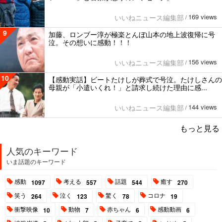
169 views
いいねニュース編集部
/
9
加藤、ロンブー淳が極楽とんぼ山本の地上波復帰に号
泣。その想いに感動！！！
156 views
いいねニュース編集部
/
10
【感動実話】ビートたけしが葬式で号泣。たけしさんの
母親が「小遣いくれ！」と請求し続けた理由に感...
144 views
いいねニュース編集部
/
もっと見る
人気のキーワード
いま話題のキーワード
感動
考える
話題
癒す
1097
557
544
270
笑う
泣く
驚く
コロナ
264
123
78
19
衝撃映像
動物
赤ちゃん
感動動画
10
7
6
6