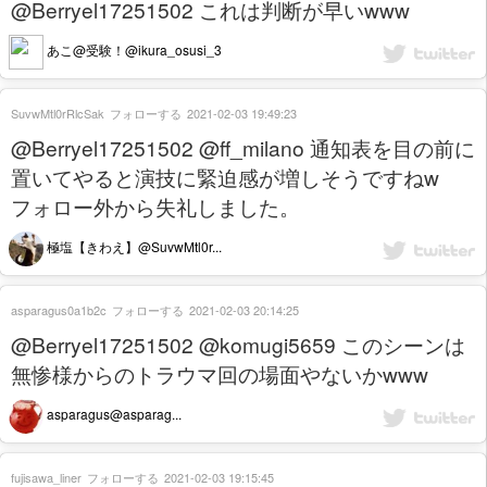
@Berryel17251502 これは判断が早いwww
あこ@受験！@ikura_osusi_3
SuvwMtl0rRlcSak
フォローする
2021-02-03 19:49:23
@Berryel17251502 @ff_milano 通知表を目の前に
置いてやると演技に緊迫感が増しそうですねw
フォロー外から失礼しました。
極塩【きわえ】@SuvwMtl0r...
asparagus0a1b2c
フォローする
2021-02-03 20:14:25
@Berryel17251502 @komugi5659 このシーンは
無惨様からのトラウマ回の場面やないかwww
asparagus@asparag...
fujisawa_liner
フォローする
2021-02-03 19:15:45