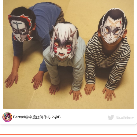
Berryel@今度は何作ろ？@B...