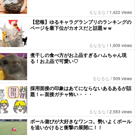
るなるな
/
1,422 views
【悲報】ゆるキャラグランプリのランキングの
ページを最下位がカオスだと話題ｗｗ
るなるな
/
1,609 views
煮干しの食べ方がお上品すぎるハムちゃん現
る！お上品で可愛い♡
るなるな
/
509 views
採用面接の印象はあてにならないあるあるが話
題！←面接ガチャ怖い・・・
るなるな
/
2,583 views
ボール遊びが大好きなワンコ。勢いよくボール
を追いかけると衝撃の展開に！！