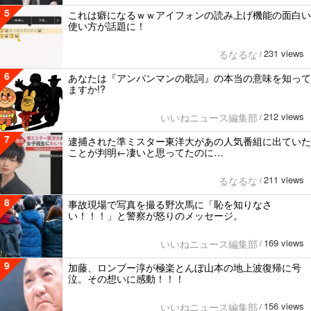
5
これは癖になるｗｗアイフォンの読み上げ機能の面白い
使い方が話題に！
231 views
るなるな
/
6
あなたは『アンパンマンの歌詞』の本当の意味を知って
ますか!?
212 views
いいねニュース編集部
/
7
逮捕された準ミスター東洋大があの人気番組に出ていた
ことが判明←凄いと思ってたのに…
211 views
るなるな
/
8
事故現場で写真を撮る野次馬に「恥を知りなさ
い！！！」と警察が怒りのメッセージ。
169 views
いいねニュース編集部
/
9
加藤、ロンブー淳が極楽とんぼ山本の地上波復帰に号
泣。その想いに感動！！！
156 views
いいねニュース編集部
/