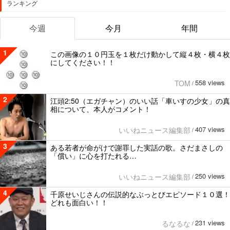
ランキング
今週
今月
年間
1
この画像の１０円玉を１枚だけ動かして縦４枚・横４枚
にしてください！！
558 views
TOM
/
2
江頭2:50（エガチャン）のいい話「車いすの少女」の真
相について、本人がコメント！
407 views
いいねニュース編集部
/
3
ある若者が命がけで謝罪した実話の歌。さだまさしの
「償い」に心を打たれる…
250 views
いいねニュース編集部
/
4
千原せいじさんの伝説的なぶっとびエピソード１０選！
どれも面白い！！
231 views
るなるな
/