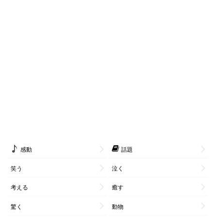
感動
話題
笑う
泣く
考える
癒す
驚く
動物