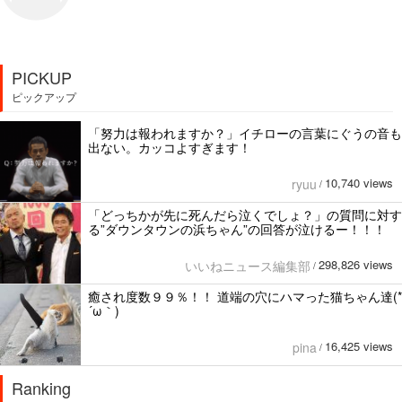
PICKUP
ピックアップ
「努力は報われますか？」イチローの言葉にぐうの音も
出ない。カッコよすぎます！
10,740 views
ryuu
/
「どっちかが先に死んだら泣くでしょ？」の質問に対す
る”ダウンタウンの浜ちゃん”の回答が泣けるー！！！
298,826 views
いいねニュース編集部
/
癒され度数９９％！！ 道端の穴にハマった猫ちゃん達(*
´ω｀)
16,425 views
pina
/
Ranking