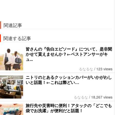
関連記事
関連する記事
皆さんの『告白エピソード』について、是非聞
かせて貰えませんか？←ベストアンサーがキ
ュ...
るなるな
/
123 views
ニトリのとあるクッションカバーがいかがわし
いと話題！←これは際どい…
るなるな
/
18,267 views
旅行先や災害時に便利！アタックの「どこでも
袋でお洗濯」が便利だと話題！