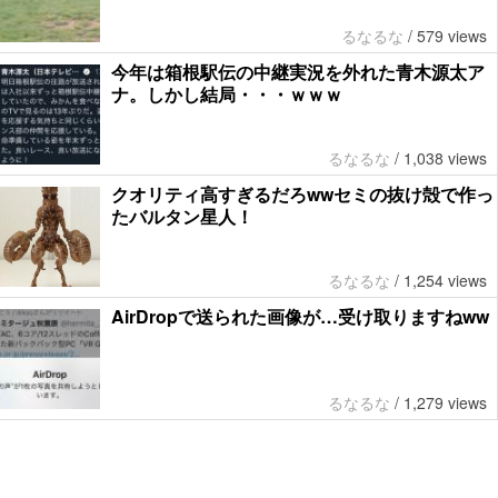
るなるな
/
579 views
今年は箱根駅伝の中継実況を外れた青木源太ア
ナ。しかし結局・・・ｗｗｗ
るなるな
/
1,038 views
クオリティ高すぎるだろwwセミの抜け殻で作っ
たバルタン星人！
るなるな
/
1,254 views
AirDropで送られた画像が…受け取りますねww
るなるな
/
1,279 views