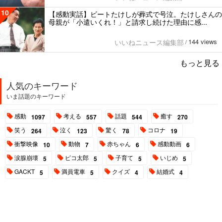
10
【感動実話】ビートたけしが葬式で号泣。たけしさんの
母親が「小遣いくれ！」と請求し続けた理由に感...
144 views
いいねニュース編集部
/
もっと見る
人気のキーワード
いま話題のキーワード
感動
考える
話題
癒す
1097
557
544
270
笑う
泣く
驚く
コロナ
264
123
78
19
衝撃映像
動物
赤ちゃん
感動動画
10
7
6
6
涙腺崩壊
ピコ太郎
子育て
いじめ
5
5
5
5
GACKT
満員電車
クイズ
結婚式
5
5
4
4