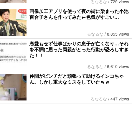
るなるな
/
729 views
画像加工アプリを使って夜の街に染まった小池
百合子さんを作ってみた←色気がすごい…
るなるな
/
8,855 views
恋愛もせず仕事ばかりの息子が亡くなり…それ
を不憫に思った両親がとった行動が恐ろしすぎ
た！！
るなるな
/
6,610 views
仲間がピンチだと頑張って助けるインコちゃ
ん。しかし重大なミスをしていたｗｗ
るなるな
/
447 views