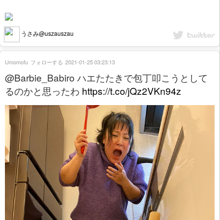
うさみ@uszauszau
Umomofu
フォローする
2021-01-25 03:23:13
@Barbie_Babiro ハエたたきで包丁叩こうとして
るのかと思ったわ
https://t.co/jQz2VKn94z