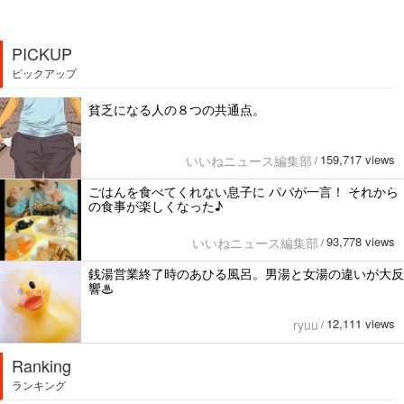
PICKUP
ピックアップ
貧乏になる人の８つの共通点。
159,717 views
いいねニュース編集部
/
ごはんを食べてくれない息子に パパが一言！ それから
の食事が楽しくなった♪
93,778 views
いいねニュース編集部
/
銭湯営業終了時のあひる風呂。男湯と女湯の違いが大反
響♨
12,111 views
ryuu
/
Ranking
ランキング