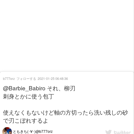
b777orz
フォローする
2021-01-25 06:48:36
@Barbie_Babiro それ、柳刃
刺身とかに使う包丁
使えなくもないけど軸の方切ったら洗い残しの砂
で刃こぼれするよ
ともきち(･∀･)@b777orz