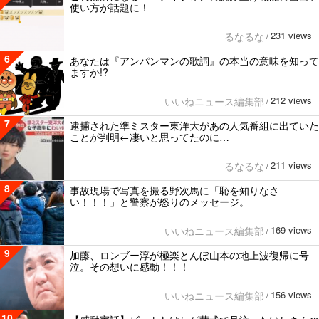
使い方が話題に！
231 views
るなるな
/
6
あなたは『アンパンマンの歌詞』の本当の意味を知って
ますか!?
212 views
いいねニュース編集部
/
7
逮捕された準ミスター東洋大があの人気番組に出ていた
ことが判明←凄いと思ってたのに…
211 views
るなるな
/
8
事故現場で写真を撮る野次馬に「恥を知りなさ
い！！！」と警察が怒りのメッセージ。
169 views
いいねニュース編集部
/
9
加藤、ロンブー淳が極楽とんぼ山本の地上波復帰に号
泣。その想いに感動！！！
156 views
いいねニュース編集部
/
10