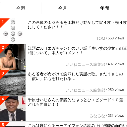
今週
今月
年間
1
この画像の１０円玉を１枚だけ動かして縦４枚・横４枚
にしてください！！
558 views
TOM
/
2
江頭2:50（エガチャン）のいい話「車いすの少女」の真
相について、本人がコメント！
407 views
いいねニュース編集部
/
3
ある若者が命がけで謝罪した実話の歌。さだまさしの
「償い」に心を打たれる…
250 views
いいねニュース編集部
/
4
千原せいじさんの伝説的なぶっとびエピソード１０選！
どれも面白い！！
231 views
るなるな
/
5
これは癖になるｗｗアイフォンの読み上げ機能の面白い