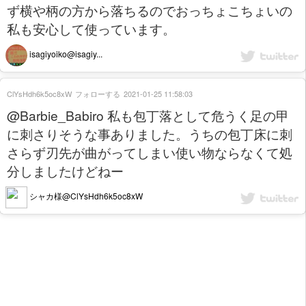
ず横や柄の方から落ちるのでおっちょこちょいの
私も安心して使っています。
isagiyoiko@isagiy...
ClYsHdh6k5oc8xW
フォローする
2021-01-25 11:58:03
@Barbie_Babiro 私も包丁落として危うく足の甲
に刺さりそうな事ありました。うちの包丁床に刺
さらず刃先が曲がってしまい使い物ならなくて処
分しましたけどねー
シャカ様@ClYsHdh6k5oc8xW