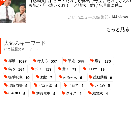
【感動実話】ビートたけしが葬式で号泣。たけしさんの
母親が「小遣いくれ！」と請求し続けた理由に感...
144 views
いいねニュース編集部
/
もっと見る
人気のキーワード
いま話題のキーワード
感動
考える
話題
癒す
1097
557
544
270
笑う
泣く
驚く
コロナ
264
123
78
19
衝撃映像
動物
赤ちゃん
感動動画
10
7
6
6
涙腺崩壊
ピコ太郎
子育て
いじめ
5
5
5
5
GACKT
満員電車
クイズ
結婚式
5
5
4
4