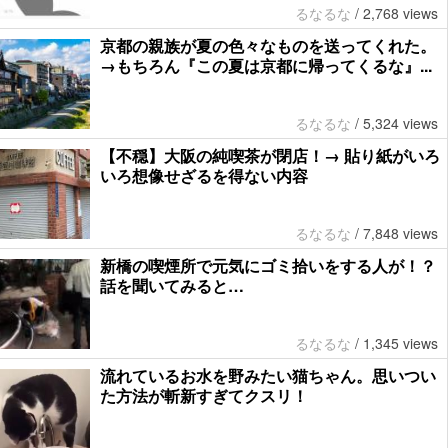
るなるな
/
2,768 views
京都の親族が夏の色々なものを送ってくれた。
→もちろん『この夏は京都に帰ってくるな』...
るなるな
/
5,324 views
【不穏】大阪の純喫茶が閉店！→ 貼り紙がいろ
いろ想像せざるを得ない内容
るなるな
/
7,848 views
新橋の喫煙所で元気にゴミ拾いをする人が！？
話を聞いてみると…
るなるな
/
1,345 views
流れているお水を野みたい猫ちゃん。思いつい
た方法が斬新すぎてクスリ！