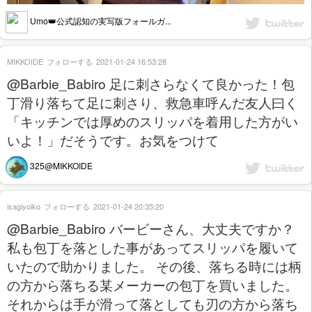
Umo👑公式認知の実写版フォールガ...
MIKKOIDE
フォローする
2021-01-24 16:53:28
@Barbie_Babiro 足に刺さらなくて良かった！包
丁滑り落ちて足に刺さり、救急車呼んだ友人曰く
「キッチンでは厚めのスリッパを着用した方がい
いよ！」だそうです。お気をつけて
325@MIKKOIDE
isagiyoiko
フォローする
2021-01-24 20:35:20
@Barbie_Babiro バービーさん、大丈夫ですか？
私も包丁を落とした事があってスリッパを履いて
いたので助かりました。 その後、落ちる時には柄
の方から落ちる某メーカーの包丁を買いました。
それからは手が滑って落としても刃の方から落ち