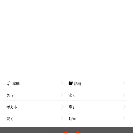
感動
話題
笑う
泣く
考える
癒す
驚く
動物