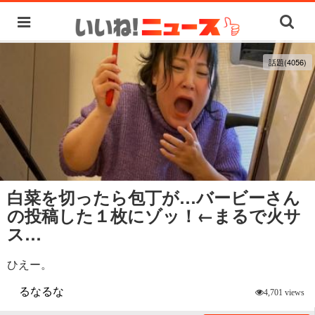
話題(4056)
白菜を切ったら包丁が…バービーさん
の投稿した１枚にゾッ！←まるで火サ
ス…
ひえー。
るなるな
4,701 views