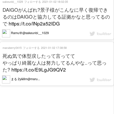
sakeunbi__1029
フォローする
2021-01-02 18:02:35
DAIGOがんばれ?景子様がこんなに早く復帰でき
るのはDAIGOと協力してる証拠かなと思ってるの
で
https://t.co/INp2a52IDG
Ramu🌸@sakeunbi__1029
maruberry0415
フォローする
2021-01-02 17:38:58
死ぬ気で体型戻したって言ってて
やっぱり綺麗な人は努力してるんやな..って思っ
た?
https://t.co/E9LgJG9QV2
まる 2y&8m@maru...