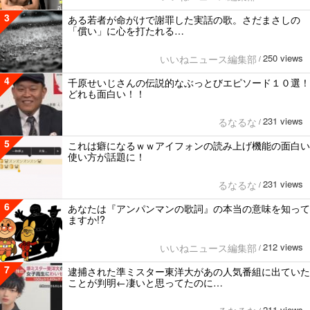
3
ある若者が命がけで謝罪した実話の歌。さだまさしの
「償い」に心を打たれる…
250 views
いいねニュース編集部
/
4
千原せいじさんの伝説的なぶっとびエピソード１０選！
どれも面白い！！
231 views
るなるな
/
5
これは癖になるｗｗアイフォンの読み上げ機能の面白い
使い方が話題に！
231 views
るなるな
/
6
あなたは『アンパンマンの歌詞』の本当の意味を知って
ますか!?
212 views
いいねニュース編集部
/
7
逮捕された準ミスター東洋大があの人気番組に出ていた
ことが判明←凄いと思ってたのに…
211 views