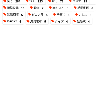
笑う
泣く
驚く
コロナ
264
123
78
19
衝撃映像
動物
赤ちゃん
感動動画
10
7
6
6
涙腺崩壊
ピコ太郎
子育て
いじめ
5
5
5
5
GACKT
満員電車
クイズ
結婚式
5
5
4
4