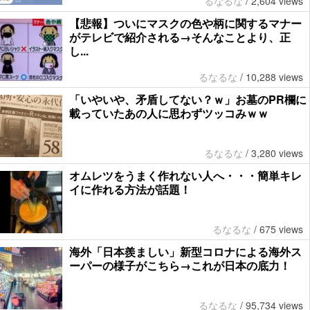
るなるな
/
2,604 views
【悲報】ついにマスクの色や柄に関するマナー
がテレビで紹介される→そんなことより、正
し...
るなるな
/
10,288 views
「いやいや、矛盾してない？ｗ」お墓のPR欄に
載っていたあの人に思わずツッコみｗｗ
るなるな
/
3,280 views
オムレツをうまく作れない人へ・・・簡単キレ
イに作れる方法が話題！
るなるな
/
675 views
海外「日本羨ましい」新型コロナによる海外ス
ーパーの様子がこちら→これが日本の底力！
るなるな
/
95,734 views