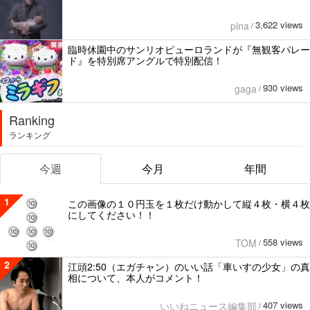
3,622 views
pina
/
臨時休園中のサンリオピューロランドが『無観客パレー
ド』を特別席アングルで特別配信！
930 views
gaga
/
Ranking
ランキング
今週
今月
年間
1
この画像の１０円玉を１枚だけ動かして縦４枚・横４枚
にしてください！！
558 views
TOM
/
2
江頭2:50（エガチャン）のいい話「車いすの少女」の真
相について、本人がコメント！
407 views
いいねニュース編集部
/