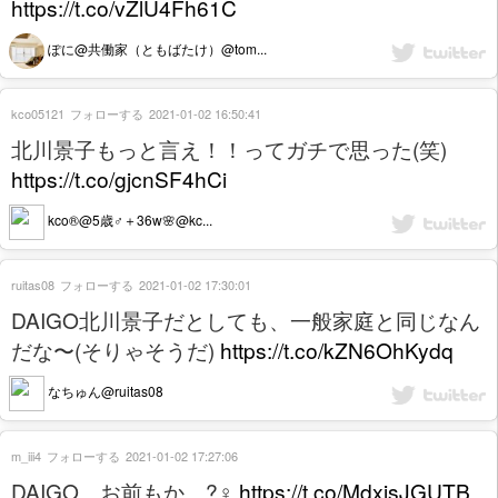
https://t.co/vZlU4Fh61C
ぽに@共働家（ともばたけ）@tom...
kco05121
フォローする
2021-01-02 16:50:41
北川景子もっと言え！！ってガチで思った(笑)
https://t.co/gjcnSF4hCi
kco®︎@5歳♂＋36w🌸@kc...
ruitas08
フォローする
2021-01-02 17:30:01
DAIGO北川景子だとしても、一般家庭と同じなん
だな〜(そりゃそうだ)
https://t.co/kZN6OhKydq
なちゅん@ruitas08
m_iii4
フォローする
2021-01-02 17:27:06
DAIGO…お前もか…?‍♀️
https://t.co/MdxjsJGUTB