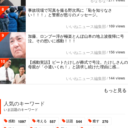
るなるな
/
8
事故現場で写真を撮る野次馬に「恥を知りなさ
い！！！」と警察が怒りのメッセージ。
169 views
いいねニュース編集部
/
9
加藤、ロンブー淳が極楽とんぼ山本の地上波復帰に号
泣。その想いに感動！！！
156 views
いいねニュース編集部
/
10
【感動実話】ビートたけしが葬式で号泣。たけしさんの
母親が「小遣いくれ！」と請求し続けた理由に感...
144 views
いいねニュース編集部
/
もっと見る
人気のキーワード
いま話題のキーワード
感動
考える
話題
癒す
1097
557
544
270