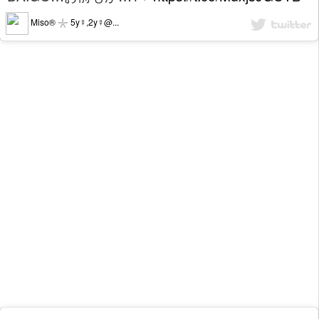
Miso®︎ 𓇼 5y☿,2y☿@...