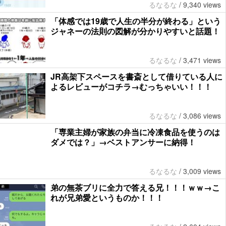
るなるな
/
9,340 views
「体感では19歳で人生の半分が終わる」という
ジャネーの法則の図解が分かりやすいと話題！
るなるな
/
3,471 views
JR高架下スペースを書斎として借りている人に
よるレビューがコチラ→むっちゃいい！！！
るなるな
/
3,086 views
「専業主婦が家族の弁当に冷凍食品を使うのは
ダメでは？」→ベストアンサーに納得！
るなるな
/
3,009 views
弟の無茶ブリに全力で答える兄！！！ｗｗ→こ
れが兄弟愛というものか！！！