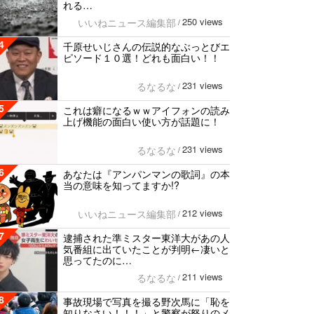
れる…
250 views
いいねニュース編集部
/
4
千原せいじさんの伝説的なぶっとびエ
ピソード１０選！どれも面白い！！
231 views
るなるな
/
5
これは癖になるｗｗアイフォンの読み
上げ機能の面白い使い方が話題に！
231 views
るなるな
/
6
あなたは『アンパンマンの歌詞』の本
当の意味を知ってますか!?
212 views
いいねニュース編集部
/
7
逮捕された準ミスター東洋大があの人
気番組に出ていたことが判明←凄いと
思ってたのに…
211 views
るなるな
/
8
事故現場で写真を撮る野次馬に「恥を
知りなさい！！！」と警察が怒りのメ