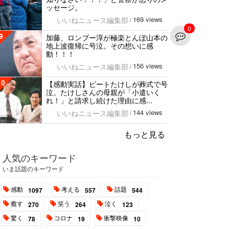
ッセージ。
169 views
いいねニュース編集部
/
0
9
加藤、ロンブー淳が極楽とんぼ山本の
地上波復帰に号泣。その想いに感
動！！！
156 views
いいねニュース編集部
/
10
【感動実話】ビートたけしが葬式で号
泣。たけしさんの母親が「小遣いく
れ！」と請求し続けた理由に感...
144 views
いいねニュース編集部
/
もっと見る
人気のキーワード
いま話題のキーワード
感動
考える
話題
1097
557
544
癒す
笑う
泣く
270
264
123
驚く
コロナ
衝撃映像
78
19
10