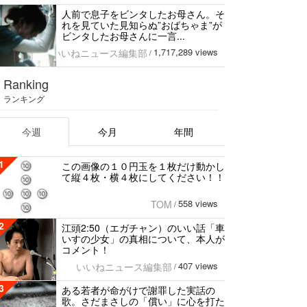
人前で息子をビンタしたお母さん。そ
れを見ていた見知らぬ”おばちゃま”が
ビンタしたお母さんに一言...
1,717,289 views
いいねニュース編集部
/
Ranking
ランキング
今週
今月
年間
1
この画像の１０円玉を１枚だけ動かし
て縦４枚・横４枚にしてください！！
558 views
TOM
/
2
江頭2:50（エガチャン）のいい話「車
いすの少女」の真相について、本人が
コメント！
407 views
いいねニュース編集部
/
3
ある若者が命がけで謝罪した実話の
歌。さだまさしの「償い」に心を打た