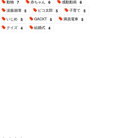
動物
赤ちゃん
感動動画
7
6
6
涙腺崩壊
ピコ太郎
子育て
5
5
5
いじめ
GACKT
満員電車
5
5
5
クイズ
結婚式
4
4