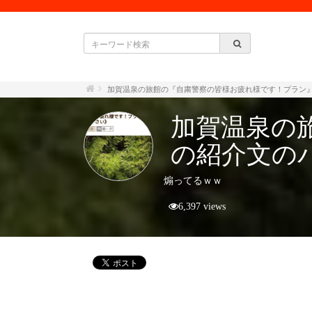
加賀温泉の旅館の『自粛警察の皆様お疲れ様です！プラン
加賀温泉の
の紹介文の
煽ってるｗｗ
6,397 views