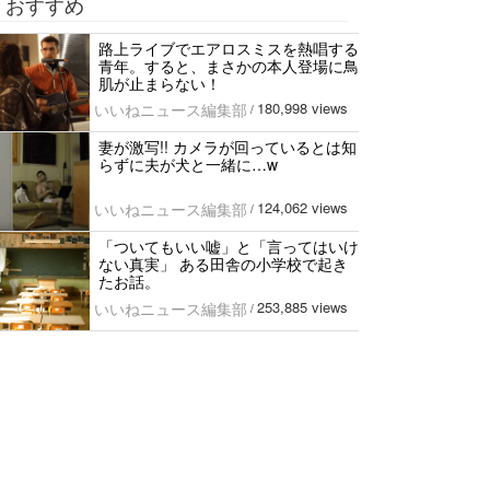
おすすめ
路上ライブでエアロスミスを熱唱する
青年。すると、まさかの本人登場に鳥
肌が止まらない！
180,998 views
いいねニュース編集部
/
妻が激写!! カメラが回っているとは知
らずに夫が犬と一緒に…w
124,062 views
いいねニュース編集部
/
「ついてもいい嘘」と「言ってはいけ
ない真実」 ある田舎の小学校で起き
たお話。
253,885 views
いいねニュース編集部
/