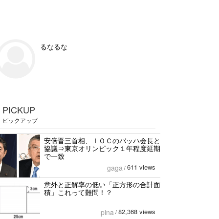
るなるな
PICKUP
ピックアップ
安倍晋三首相、ＩＯＣのバッハ会長と
協議⇒東京オリンピック１年程度延期
で一致
611 views
gaga
/
意外と正解率の低い「正方形の合計面
積」これって難問！？
82,368 views
pina
/