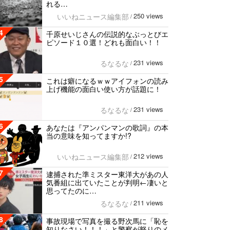
れる…
250 views
いいねニュース編集部
/
4
千原せいじさんの伝説的なぶっとびエ
ピソード１０選！どれも面白い！！
231 views
るなるな
/
5
これは癖になるｗｗアイフォンの読み
上げ機能の面白い使い方が話題に！
231 views
るなるな
/
6
あなたは『アンパンマンの歌詞』の本
当の意味を知ってますか!?
212 views
いいねニュース編集部
/
7
逮捕された準ミスター東洋大があの人
気番組に出ていたことが判明←凄いと
思ってたのに…
211 views
るなるな
/
8
事故現場で写真を撮る野次馬に「恥を
知りなさい！！！」と警察が怒りのメ