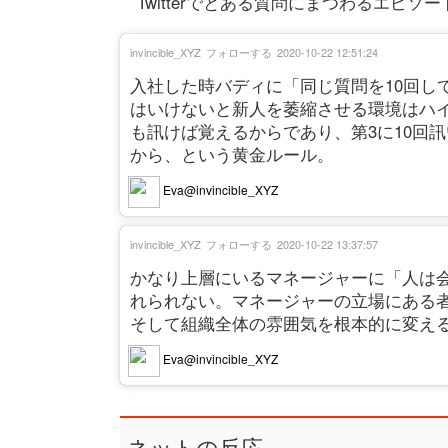
Twitterでとある質問にまつわるエピソ
invincible_XYZ
フォローする
2020-10-22 12:51:24
入社した時バディに「同じ質問を10回し
はいけないと新人を萎縮させる環境はハイ
も訊けば覚えるからであり、第3に10回
から、という黄金ルール。
Eva@invincible_XYZ
invincible_XYZ
フォローする
2020-10-22 13:37:57
かなり上層にいるマネージャーに「人は
れられない。マネージャーの立場にある
そして組織全体の雰囲気を根本的に変え
Eva@invincible_XYZ
ネットの反応