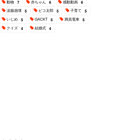
動物
赤ちゃん
感動動画
7
6
6
涙腺崩壊
ピコ太郎
子育て
5
5
5
いじめ
GACKT
満員電車
5
5
5
クイズ
結婚式
4
4