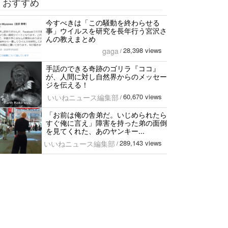
おすすめ
今すべきは「この騒動を終わらせる
事」ウイルスを研究を長年行う宮沢さ
んの教えまとめ
28,398 views
gaga
/
手話のできる奇跡のゴリラ『ココ』
が、人間に対し自然界からのメッセー
ジを伝える！
60,670 views
いいねニュース編集部
/
「お前は俺の舎弟だ。いじめられたら
すぐ俺に言え」障害を持った弟の面倒
を見てくれた、あのヤンキー...
289,143 views
いいねニュース編集部
/