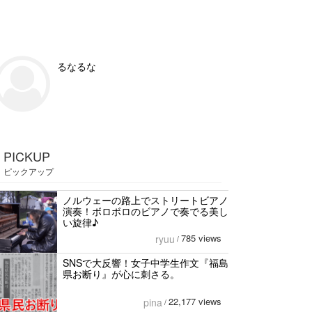
るなるな
PICKUP
ピックアップ
ノルウェーの路上でストリートビアノ
演奏！ボロボロのビアノで奏でる美し
い旋律♪
785 views
ryuu
/
SNSで大反響！女子中学生作文『福島
県お断り』が心に刺さる。
22,177 views
pina
/