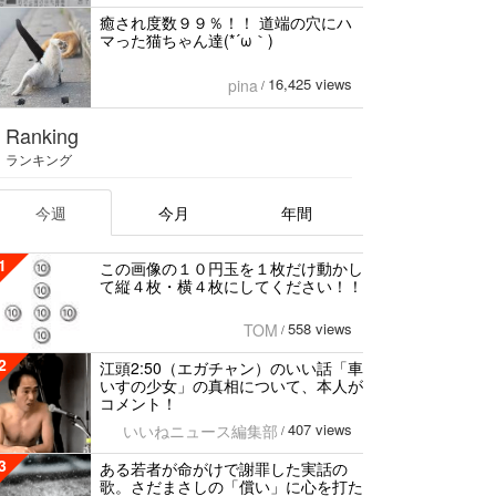
癒され度数９９％！！ 道端の穴にハ
マった猫ちゃん達(*´ω｀)
16,425 views
pina
/
Ranking
ランキング
今週
今月
年間
1
この画像の１０円玉を１枚だけ動かし
て縦４枚・横４枚にしてください！！
558 views
TOM
/
2
江頭2:50（エガチャン）のいい話「車
いすの少女」の真相について、本人が
コメント！
407 views
いいねニュース編集部
/
3
ある若者が命がけで謝罪した実話の
歌。さだまさしの「償い」に心を打た