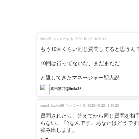
timta33
フォローする
2020-10-22 16:36:41
もう10回くらい同じ質問してると思うん
10回は行ってないな、まだまだだ
と返してきたマネージャー聖人説
真田紫乃@timta33
smart_hacks69
フォローする
2020-10-22 16:30:20
質問されたら、答えてから同じ質問を相
らない。「?なんです。あなたはどうで
弾み出します。