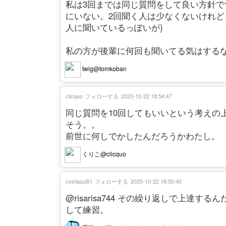
私は3回までは同じ質問をして良い方針で
にいない。2回聞く人は少なくないけれど
人に聞いているっぽいが)
私の方が後輩に何回も聞いてる気はするなー(
twig@tomkoban
clicquo
フォローする
2020-10-22 18:54:47
同じ質問を10回してもいいという考えの
そう。。
前世に何しでかしたんだろうかわたし。
くりこ@clicquo
cestaqui81
フォローする
2020-10-22 18:50:40
@risarisa744 その繰り返しで上
して練習。