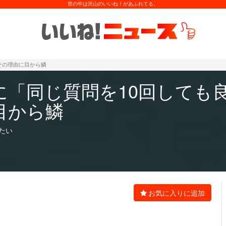
世の中は沢山のいいね！があふれてる。
その理由に目から鱗
に「同じ質問を10回しても
目から鱗
たい
お気に入りに追加