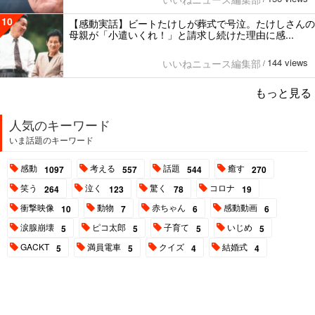
10
【感動実話】ビートたけしが葬式で号泣。たけしさんの
母親が「小遣いくれ！」と請求し続けた理由に感...
144 views
いいねニュース編集部
/
もっと見る
人気のキーワード
いま話題のキーワード
感動
考える
話題
癒す
1097
557
544
270
笑う
泣く
驚く
コロナ
264
123
78
19
衝撃映像
動物
赤ちゃん
感動動画
10
7
6
6
涙腺崩壊
ピコ太郎
子育て
いじめ
5
5
5
5
GACKT
満員電車
クイズ
結婚式
5
5
4
4