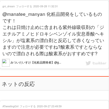
gni_dream
フォローする
2020-09-28 11:32:31
@manatee_manyan 化粧品開発をしているもの
です！
これは日焼け止めに含まれる紫外線吸収剤の「ジ
エチルアミノヒドロキシベンゾイル安息香酸ヘキ
シル」が塩素系の漂白剤と反応して赤くなってい
ますので注意が必要ですね?酸素系ですとならな
いので漂白される際は酸素系がおすすめです?
みついだいすけ【化粧品開発者】@g...
ネットの反応
ATweetingGirl
フォローする
2020-09-27 23:49:59