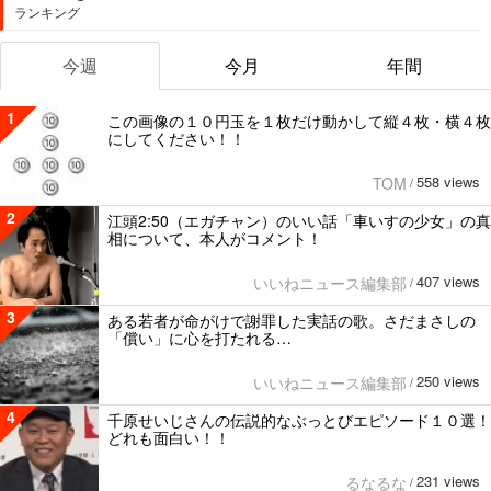
ランキング
今週
今月
年間
1
この画像の１０円玉を１枚だけ動かして縦４枚・横４枚
にしてください！！
558 views
TOM
/
2
江頭2:50（エガチャン）のいい話「車いすの少女」の真
相について、本人がコメント！
407 views
いいねニュース編集部
/
3
ある若者が命がけで謝罪した実話の歌。さだまさしの
「償い」に心を打たれる…
250 views
いいねニュース編集部
/
4
千原せいじさんの伝説的なぶっとびエピソード１０選！
どれも面白い！！
231 views
るなるな
/