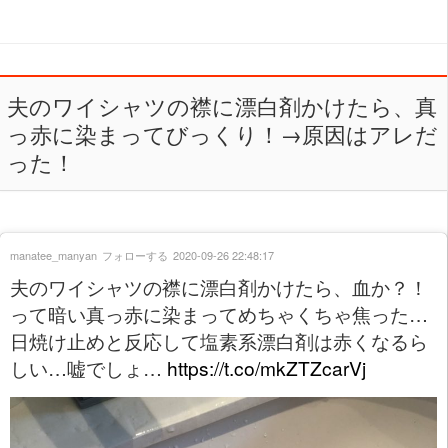
夫のワイシャツの襟に漂白剤かけたら、真
っ赤に染まってびっくり！→原因はアレだ
った！
manatee_manyan
フォローする
2020-09-26 22:48:17
夫のワイシャツの襟に漂白剤かけたら、血か？！
って暗い真っ赤に染まってめちゃくちゃ焦った…
日焼け止めと反応して塩素系漂白剤は赤くなるら
しい…嘘でしょ…
https://t.co/mkZTZcarVj