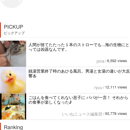
PICKUP
ピックアップ
人間が捨てたたった１本のストローでも...海の生物にと
っては凶器なんです。
6,592 views
pina
/
銭湯営業終了時のあひる風呂。男湯と女湯の違いが大反
響♨
12,111 views
ryuu
/
ごはんを食べてくれない息子に パパが一言！ それから
の食事が楽しくなった♪
93,778 views
いいねニュース編集部
/
Ranking