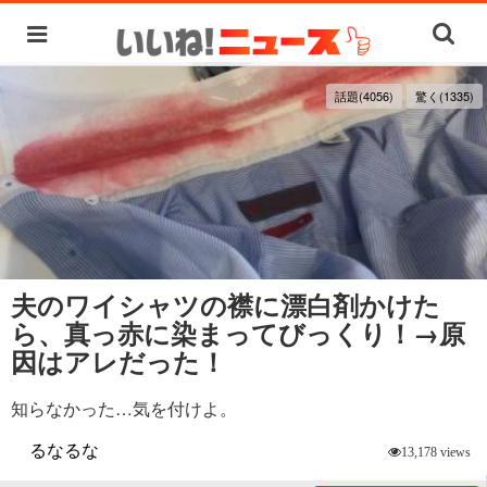
話題(4056)
驚く(1335)
夫のワイシャツの襟に漂白剤かけた
ら、真っ赤に染まってびっくり！→原
因はアレだった！
知らなかった…気を付けよ。
るなるな
13,178 views