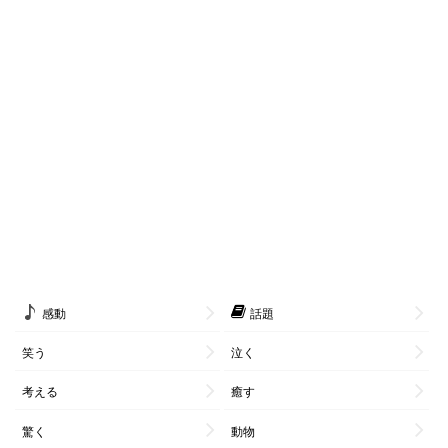
感動
話題
笑う
泣く
考える
癒す
驚く
動物