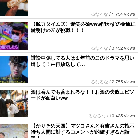
るなるな
/
1,754 views
【脱力タイムズ】爆笑必須www開かずの金庫に
鍵明けの匠が挑戦！！！
るなるな
/
3,492 views
誹謗中傷してる人は１年前のこのドラマを思い
出して！←再放送して…
るなるな
/
2,755 views
酒は呑んでも呑まれるな！！お酒の失敗エピソ
ードが面白いww
るなるな
/
10,435 views
【かりそめ天国】マツコさんと有吉さんの指示
待ち人間に対するコメントが的確すぎると話
題！