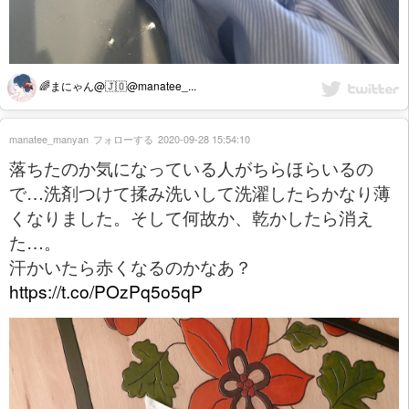
🌈まにゃん@🇯🇴@manatee_...
manatee_manyan
フォローする
2020-09-28 15:54:10
落ちたのか気になっている人がちらほらいるの
で…洗剤つけて揉み洗いして洗濯したらかなり薄
くなりました。そして何故か、乾かしたら消え
た…。
汗かいたら赤くなるのかなあ？
https://t.co/POzPq5o5qP