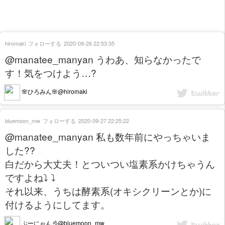
hiromaki
フォローする
2020-09-26 22:53:35
@manatee_manyan うわあ、知らなかったで
す！気をつけよう…?
🌸ひろみん🌸@hiromaki
bluemoon_mw
フォローする
2020-09-27 22:25:22
@manatee_manyan 私も数年前にやっちゃいま
した??
白だから大丈夫！とついつい塩素系かけちゃうん
ですよね⤵︎ ⤵︎
それ以来、うちは酵素系(オキシクリーンとか)に
付けるようにしてます。
ぷーにゃん彡@bluemoon_mw