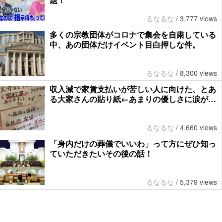
るなるな
/
3,777 views
多くの宗教団体がコロナで集会を自粛している
中、あの団体だけイベント目白押しな件。
るなるな
/
8,300 views
収入減で家賃支払いが苦しい人に向けた、とあ
る大家さんの貼り紙←あまりの優しさに涙が…
るなるな
/
4,660 views
「身内だけの葬儀でいいわ」って方にぜひ知っ
ていただきたいその後の話！
るなるな
/
5,379 views