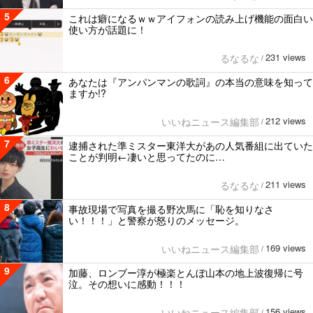
5
これは癖になるｗｗアイフォンの読み上げ機能の面白い
使い方が話題に！
231 views
るなるな
/
6
あなたは『アンパンマンの歌詞』の本当の意味を知って
ますか!?
212 views
いいねニュース編集部
/
7
逮捕された準ミスター東洋大があの人気番組に出ていた
ことが判明←凄いと思ってたのに…
211 views
るなるな
/
8
事故現場で写真を撮る野次馬に「恥を知りなさ
い！！！」と警察が怒りのメッセージ。
169 views
いいねニュース編集部
/
9
加藤、ロンブー淳が極楽とんぼ山本の地上波復帰に号
泣。その想いに感動！！！
156 views
いいねニュース編集部
/