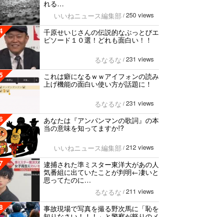
れる…
250 views
いいねニュース編集部
/
4
千原せいじさんの伝説的なぶっとびエ
ピソード１０選！どれも面白い！！
231 views
るなるな
/
5
これは癖になるｗｗアイフォンの読み
上げ機能の面白い使い方が話題に！
231 views
るなるな
/
6
あなたは『アンパンマンの歌詞』の本
当の意味を知ってますか!?
212 views
いいねニュース編集部
/
7
逮捕された準ミスター東洋大があの人
気番組に出ていたことが判明←凄いと
思ってたのに…
211 views
るなるな
/
8
事故現場で写真を撮る野次馬に「恥を
知りなさい！！！」と警察が怒りのメ