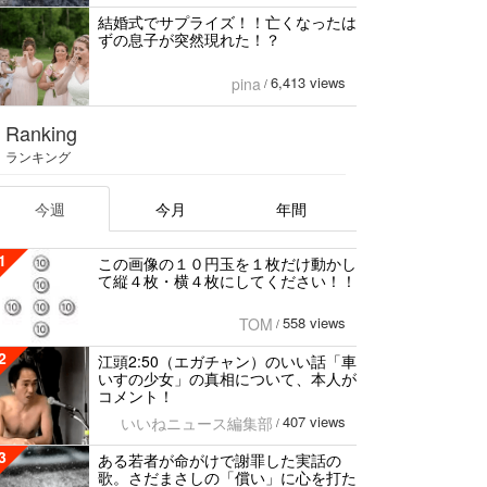
結婚式でサプライズ！！亡くなったは
ずの息子が突然現れた！？
6,413 views
pina
/
Ranking
ランキング
今週
今月
年間
1
この画像の１０円玉を１枚だけ動かし
て縦４枚・横４枚にしてください！！
558 views
TOM
/
2
江頭2:50（エガチャン）のいい話「車
いすの少女」の真相について、本人が
コメント！
407 views
いいねニュース編集部
/
3
ある若者が命がけで謝罪した実話の
歌。さだまさしの「償い」に心を打た