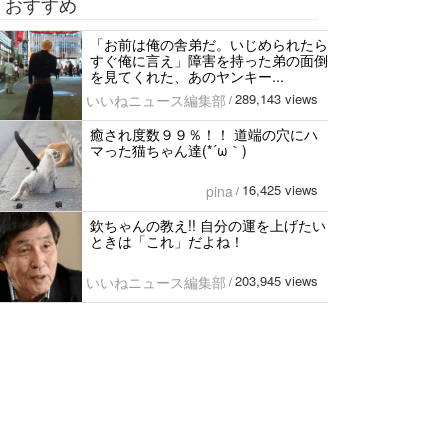
おすすめ
「お前は俺の舎弟だ。いじめられたら
すぐ俺に言え」障害を持った弟の面倒
を見てくれた、あのヤンキー...
289,143 views
いいねニュース編集部
/
癒され度数９９％！！ 道端の穴にハ
マった猫ちゃん達(*´ω｀)
16,425 views
pina
/
欽ちゃんの教え!! 自分の運を上げたい
ときは「これ」だよね！
203,945 views
いいねニュース編集部
/