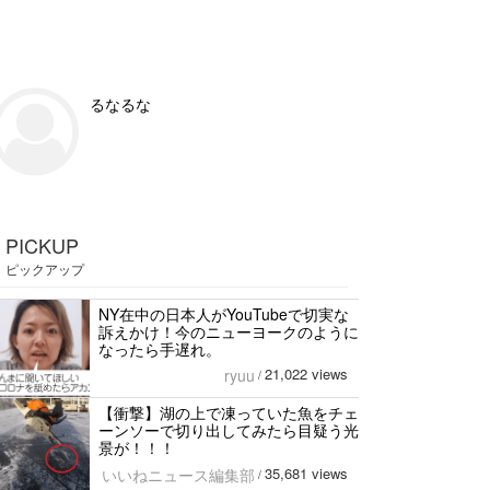
るなるな
PICKUP
ピックアップ
NY在中の日本人がYouTubeで切実な
訴えかけ！今のニューヨークのように
なったら手遅れ。
21,022 views
ryuu
/
【衝撃】湖の上で凍っていた魚をチェ
ーンソーで切り出してみたら目疑う光
景が！！！
35,681 views
いいねニュース編集部
/