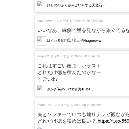
けもののふくみ＠占いもする天然石ア...
hagureww
フォローする
2020-09-20 08:45:32
いいなあ、縁側で星を見ながら旅立てる
はぐれ多忙𓉔𓄿𓎼𓅱𓂋𓇋@hagureww
erupon2
フォローする
2020-09-20 08:47:25
これはすごい羨ましいラスト
どれだけ徳を積んだのかなー
すごいね
さかき🦕9/20ｱﾅｺﾝ青海Ｂタ4...
raku10733
フォローする
2020-09-20 09:38:29
夫とソファーでいつも通りテレビ観なが
どれだけ徳を積めば良い？
https://t.co/5