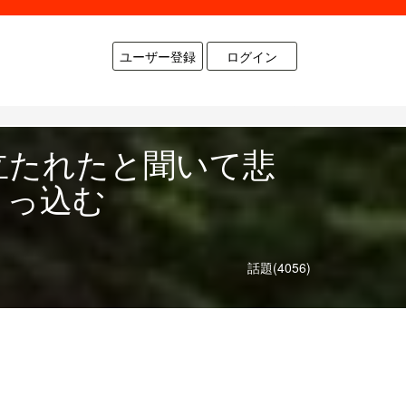
ユーザー登録
ログイン
立たれたと聞いて悲
引っ込む
話題(4056)