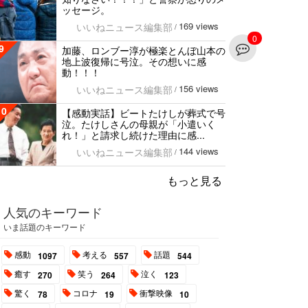
ッセージ。
169 views
いいねニュース編集部
/
0
9
加藤、ロンブー淳が極楽とんぼ山本の
地上波復帰に号泣。その想いに感
動！！！
156 views
いいねニュース編集部
/
10
【感動実話】ビートたけしが葬式で号
泣。たけしさんの母親が「小遣いく
れ！」と請求し続けた理由に感...
144 views
いいねニュース編集部
/
もっと見る
人気のキーワード
いま話題のキーワード
感動
考える
話題
1097
557
544
癒す
笑う
泣く
270
264
123
驚く
コロナ
衝撃映像
78
19
10