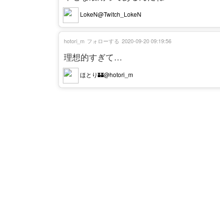
LokeN@Twitch_LokeN
hotori_m
フォローする
2020-09-20 09:19:56
理想的すぎて…
ほとり🏰@hotori_m