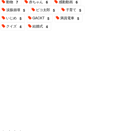
動物
赤ちゃん
感動動画
7
6
6
涙腺崩壊
ピコ太郎
子育て
5
5
5
いじめ
GACKT
満員電車
5
5
5
クイズ
結婚式
4
4