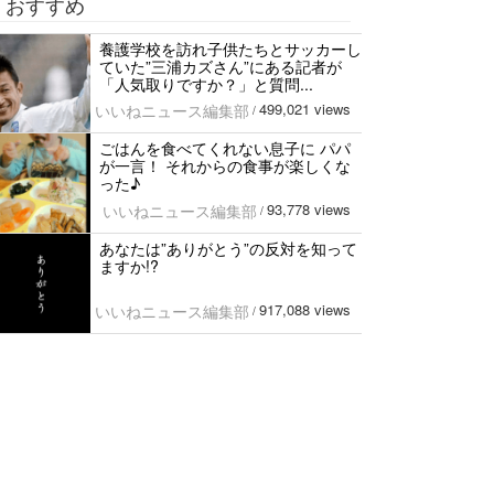
おすすめ
養護学校を訪れ子供たちとサッカーし
ていた”三浦カズさん”にある記者が
「人気取りですか？」と質問...
499,021 views
いいねニュース編集部
/
ごはんを食べてくれない息子に パパ
が一言！ それからの食事が楽しくな
った♪
93,778 views
いいねニュース編集部
/
あなたは”ありがとう”の反対を知って
ますか!?
917,088 views
いいねニュース編集部
/