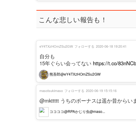
こんな悲しい報告も！
eY4TXzHOmZSu2GW
フォローする
2020-06-18 19:20:41
自分も
15年ぐらい会ってない
https://t.co/83nNC
熊吾郎@eY4TXzHOmZSu2GW
masotsukimaso
フォローする
2020-06-19 15:15:16
@mkttttt うちのボーナスは遥か昔から
ココココ@RPAかじり虫@maso...