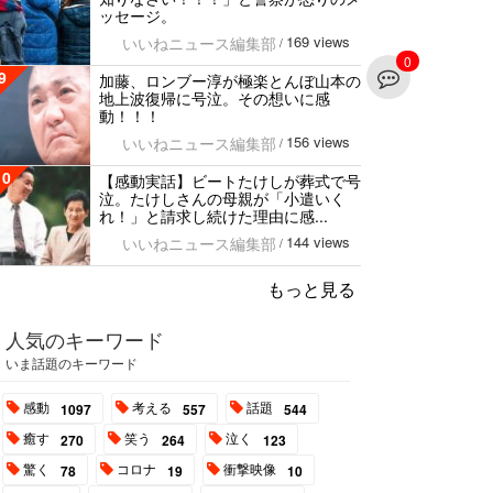
ッセージ。
169 views
いいねニュース編集部
/
0
9
加藤、ロンブー淳が極楽とんぼ山本の
地上波復帰に号泣。その想いに感
動！！！
156 views
いいねニュース編集部
/
10
【感動実話】ビートたけしが葬式で号
泣。たけしさんの母親が「小遣いく
れ！」と請求し続けた理由に感...
144 views
いいねニュース編集部
/
もっと見る
人気のキーワード
いま話題のキーワード
感動
考える
話題
1097
557
544
癒す
笑う
泣く
270
264
123
驚く
コロナ
衝撃映像
78
19
10