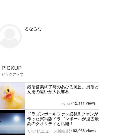
るなるな
PICKUP
ピックアップ
銭湯営業終了時のあひる風呂。男湯と
女湯の違いが大反響♨
12,111 views
ryuu
/
ドラゴンボールファン必見!! ファンが
作った実写版ドラゴンボールが過去最
高のクオリティと話題！
93,068 views
いいねニュース編集部
/