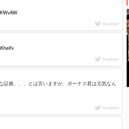
yo3KWvAW
pKheIfv
ないのが元気な証拠、、、とは言いますが、ボーナス君は元気なん