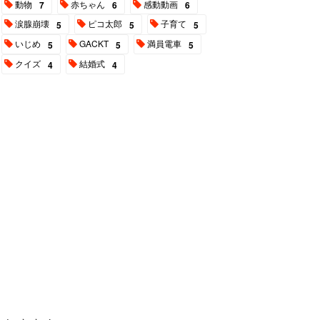
動物
赤ちゃん
感動動画
7
6
6
涙腺崩壊
ピコ太郎
子育て
5
5
5
いじめ
GACKT
満員電車
5
5
5
クイズ
結婚式
4
4