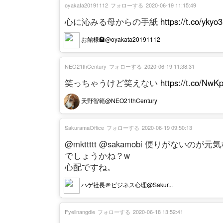
oyakata20191112
フォローする
2020-06-19 11:15:49
心に沁みる母からの手紙
https://t.co/yk
お館様🏨@oyakata20191112
NEO21thCentury
フォローする
2020-06-19 11:38:31
笑っちゃうけど笑えない
https://t.co/NwK
天野智範@NEO21thCentury
SakuramaOffice
フォローする
2020-06-19 09:50:13
@mkttttt @sakamobi 便りが
でしょうかね？w
心配ですね。
ハゲ社長＠ビジネス心理@Sakur...
Fyellnangdie
フォローする
2020-06-18 13:52:41