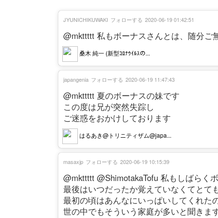
JYUNICHIKUWAKI
フォローする
2020-06-19 01:42:51
@mkttttt 私もボーナスさんとは、随
桑木 純一 (新型ｺﾛﾅｳｲﾙｽの...
japangenia
フォローする
2020-06-19 11:47:43
@mkttttt 夏のボーナスの妹です
この度は兄が突然失踪し
ご迷惑をおかけしております
はるあき@トリニティザム@japa...
masaxjp
フォローする
2020-06-19 10:15:39
@mkttttt @ShimotakaTofu 私もし
最後はいつだったか覚えていなくてとて
最初の頃はあんなにいっぱいしてくれた
世の中でもそういう家庭が多いと聞きま