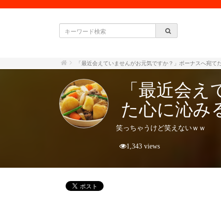
「最近会えていませんがお元気ですか？」ボーナスへ宛て
「最近会え
た心に沁み
笑っちゃうけど笑えないｗｗ
1,343 views