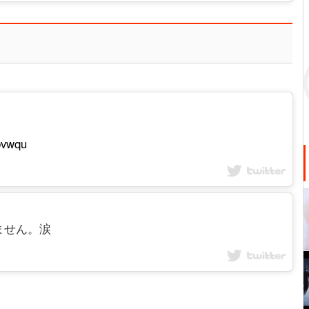
bvwqu
いません。涙