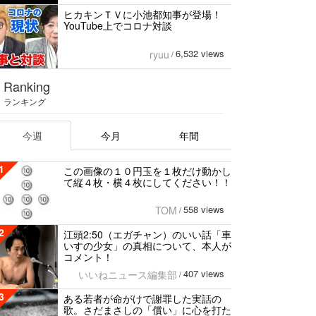
ヒカキンＴＶに小池都知事が登場！
YouTube上でコロナ対談
6,532 views
ryuu
/
Ranking
ランキング
今週
今月
年間
1
この画像の１０円玉を１枚だけ動かし
て縦４枚・横４枚にしてください！！
558 views
TOM
/
2
江頭2:50（エガチャン）のいい話「車
いすの少女」の真相について、本人が
コメント！
407 views
いいねニュース編集部
/
3
ある若者が命がけで謝罪した実話の
歌。さだまさしの「償い」に心を打た