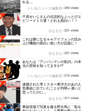
れる…
250 views
いいねニュース編集部
/
4
千原せいじさんの伝説的なぶっとびエ
ピソード１０選！どれも面白い！！
231 views
るなるな
/
5
これは癖になるｗｗアイフォンの読み
上げ機能の面白い使い方が話題に！
231 views
るなるな
/
6
あなたは『アンパンマンの歌詞』の本
当の意味を知ってますか!?
212 views
いいねニュース編集部
/
7
逮捕された準ミスター東洋大があの人
気番組に出ていたことが判明←凄いと
思ってたのに…
211 views
るなるな
/
8
事故現場で写真を撮る野次馬に「恥を
知りなさい！！！」と警察が怒りのメ