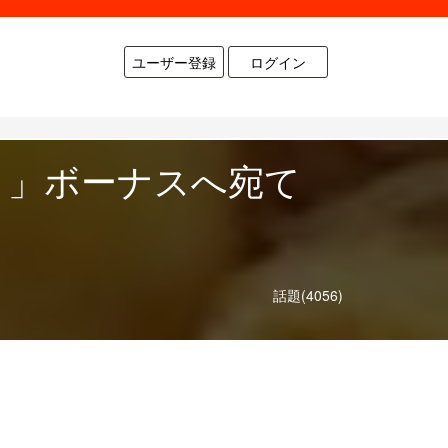
ユーザー登録
ログイン
？」ボーナスへ宛て
う
話題(4056)