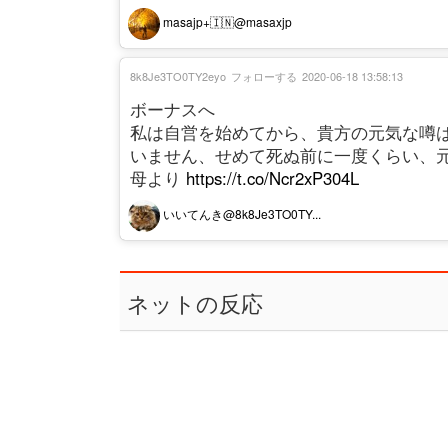
masajp+🇮🇳@masaxjp
8k8Je3TO0TY2eyo
フォローする
2020-06-18 13:58:13
ボーナスへ
私は自営を始めてから、貴方の元気な噂
いません、せめて死ぬ前に一度くらい、
母より
https://t.co/Ncr2xP304L
いいてんき@8k8Je3TO0TY...
ネットの反応