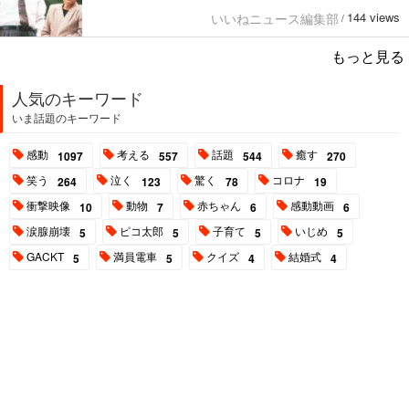
144 views
いいねニュース編集部
/
もっと見る
人気のキーワード
いま話題のキーワード
感動
考える
話題
癒す
1097
557
544
270
笑う
泣く
驚く
コロナ
264
123
78
19
衝撃映像
動物
赤ちゃん
感動動画
10
7
6
6
涙腺崩壊
ピコ太郎
子育て
いじめ
5
5
5
5
GACKT
満員電車
クイズ
結婚式
5
5
4
4