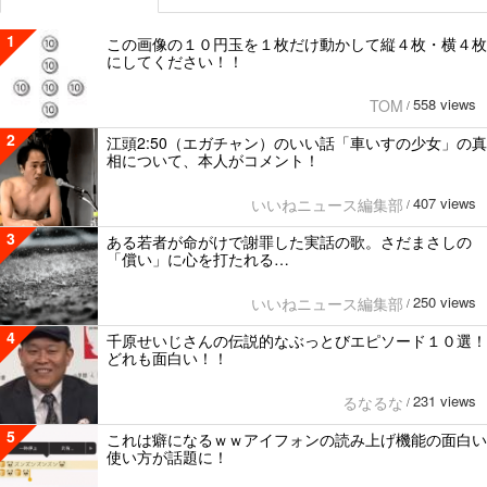
1
この画像の１０円玉を１枚だけ動かして縦４枚・横４枚
にしてください！！
558 views
TOM
/
2
江頭2:50（エガチャン）のいい話「車いすの少女」の真
相について、本人がコメント！
407 views
いいねニュース編集部
/
3
ある若者が命がけで謝罪した実話の歌。さだまさしの
「償い」に心を打たれる…
250 views
いいねニュース編集部
/
4
千原せいじさんの伝説的なぶっとびエピソード１０選！
どれも面白い！！
231 views
るなるな
/
5
これは癖になるｗｗアイフォンの読み上げ機能の面白い
使い方が話題に！