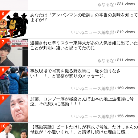
231 views
るなるな
/
6
あなたは『アンパンマンの歌詞』の本当の意味を知って
ますか!?
212 views
いいねニュース編集部
/
7
逮捕された準ミスター東洋大があの人気番組に出ていた
ことが判明←凄いと思ってたのに…
211 views
るなるな
/
8
事故現場で写真を撮る野次馬に「恥を知りなさ
い！！！」と警察が怒りのメッセージ。
169 views
いいねニュース編集部
/
9
加藤、ロンブー淳が極楽とんぼ山本の地上波復帰に号
泣。その想いに感動！！！
156 views
いいねニュース編集部
/
10
【感動実話】ビートたけしが葬式で号泣。たけしさんの
母親が「小遣いくれ！」と請求し続けた理由に感...