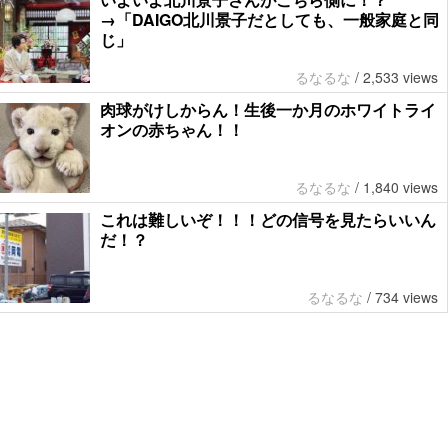
→「DAIGO北川景子だとしても、一般家庭と同
じ」
るなるな
/
2,533 views
肉球がけしからん！生後一か月のホワイトライ
オンの赤ちゃん！！
るなるな
/
1,840 views
これは難しいぞ！！！どの信号を見たらいいん
だ！？
るなるな
/
734 views