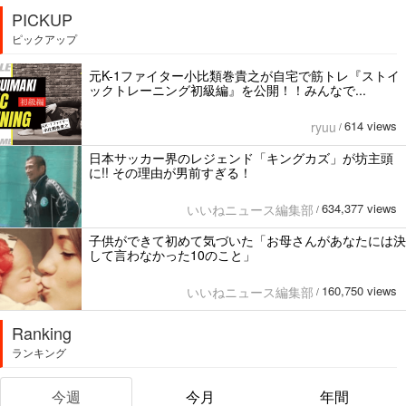
PICKUP
ピックアップ
元K-1ファイター小比類巻貴之が自宅で筋トレ『ストイ
ックトレーニング初級編』を公開！！みんなで...
614 views
ryuu
/
日本サッカー界のレジェンド「キングカズ」が坊主頭
に!! その理由が男前すぎる！
634,377 views
いいねニュース編集部
/
子供ができて初めて気づいた「お母さんがあなたには決
して言わなかった10のこと」
160,750 views
いいねニュース編集部
/
Ranking
ランキング
今週
今月
年間