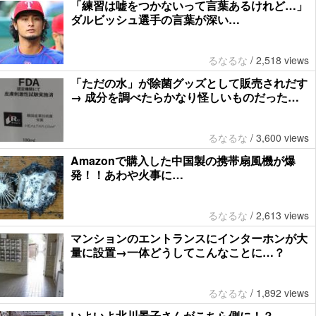
「練習は嘘をつかないって言葉あるけれど…」
ダルビッシュ選手の言葉が深い…
るなるな
/
2,518 views
「ただの水」が除菌グッズとして販売されだす
→ 成分を調べたらかなり怪しいものだった…
るなるな
/
3,600 views
Amazonで購入した中国製の携帯扇風機が爆
発！！あわや火事に…
るなるな
/
2,613 views
マンションのエントランスにインターホンが大
量に設置→一体どうしてこんなことに…？
るなるな
/
1,892 views
いよいよ北川景子さんがこちら側に！？