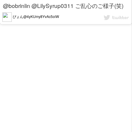
@bobrinlin @LilySyrup0311 ご乱心のご様子(笑)
ぴょん@4yKUmy8YvAc5oiW