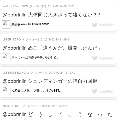
ko4kIhcT3mHLSW2
フォローする
2019-02-24 08:15:20
@bobrinlin 大体同じ大きさって凄くない？?
刹那@ko4kIhcT3mHLSW2
LIGER_ZERO_X
フォローする
2019-02-24 11:49:41
@bobrinlin ぬこ「違うんだ、爆発したんだ」
さーにゃん@修行中@LIGER_Z...
c8BTdC8BBLsHGhx
フォローする
2019-02-24 13:12:45
@bobrinlin シュレディンガーの猫自力回避
Ｋ乙🐙は大体リプ欄にいる@c8BT...
brluku_kuro21
フォローする
2019-02-24 10:22:44
@bobrinlin ど う し て こ う な っ た