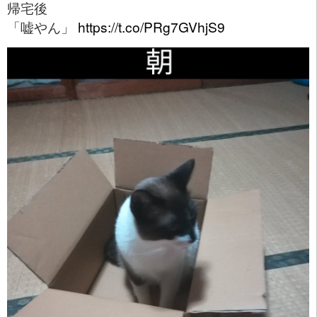
帰宅後
「嘘やん」
https://t.co/PRg7GVhjS9