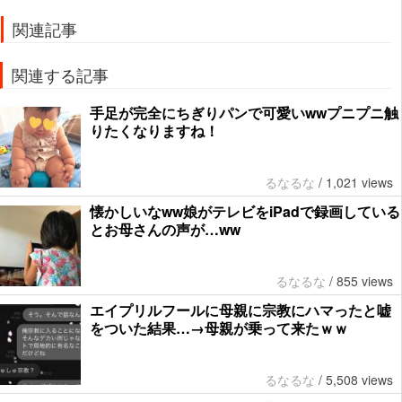
関連記事
関連する記事
手足が完全にちぎりパンで可愛いwwプニプニ触
りたくなりますね！
るなるな
/
1,021 views
懐かしいなww娘がテレビをiPadで録画している
とお母さんの声が…ww
るなるな
/
855 views
エイプリルフールに母親に宗教にハマったと嘘
をついた結果…→母親が乗って来たｗｗ
るなるな
/
5,508 views