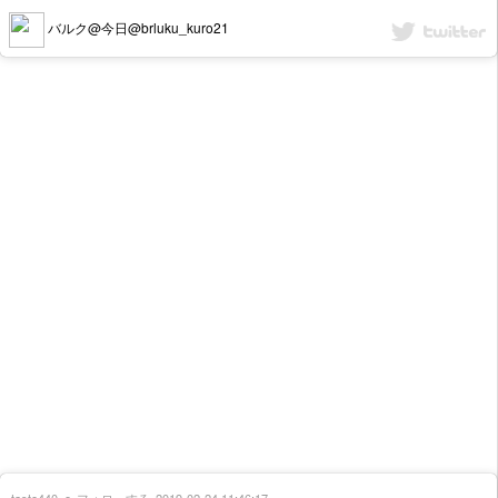
バルク@今日@brluku_kuro21