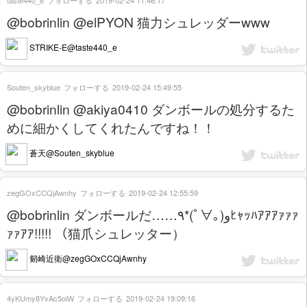
taste440_e
フォローする
2019-02-24 11:46:17
@bobrinlin @elPYON 猫力シュレッダーwww
STRIKE-E@taste440_e
Souten_skyblue
フォローする
2019-02-24 15:49:55
@bobrinlin @akiya0410 ダンボールの処分するた
めに細かくしてくれたんですね！！
蒼天@Souten_skyblue
zegGOxCCQjAwnhy
フォローする
2019-02-24 12:55:59
@bobrinlin ダンボールだ……٩*(ﾟ∀｡)وﾋｬｯﾊｱｱｱｧｧｧ
ｧｧｱｱ!!!!! （猫爪シュレッター）
剱崎近衛@zegGOxCCQjAwnhy
4yKUmy8YvAc5oiW
フォローする
2019-02-24 19:09:16