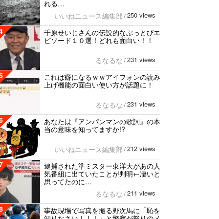
れる…
250 views
いいねニュース編集部
/
4
千原せいじさんの伝説的なぶっとびエ
ピソード１０選！どれも面白い！！
231 views
るなるな
/
5
これは癖になるｗｗアイフォンの読み
上げ機能の面白い使い方が話題に！
231 views
るなるな
/
6
あなたは『アンパンマンの歌詞』の本
当の意味を知ってますか!?
212 views
いいねニュース編集部
/
7
逮捕された準ミスター東洋大があの人
気番組に出ていたことが判明←凄いと
思ってたのに…
211 views
るなるな
/
8
事故現場で写真を撮る野次馬に「恥を
知りなさい！！！」と警察が怒りのメ