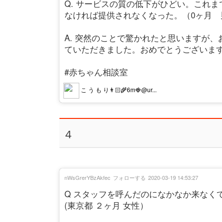
Q. サービスの質の低下がひどい。これ
なければ提供されなくなった。（0ヶ月 
A. 突然のことで驚かれたと思いますが
ていただきました。おめでとうございま
#赤ちゃん相談室
こ う も り👨🏻‍🌾6m🍓@ur...
４
nWsGrerYBzAkfec
フォローする
2020-03-19 14:53:27
Q スタッフを呼んだのになかなか来なく
(東京都 ２ヶ月 女性）