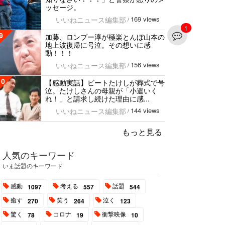
ッセージ。
169 views
いいねニュース編集部
/
1
9
加藤、ロンブー淳が極楽とんぼ山本の
地上波復帰に号泣。その想いに感
動！！！
156 views
いいねニュース編集部
/
10
【感動実話】ビートたけしが葬式で号
泣。たけしさんの母親が「小遣いく
れ！」と請求し続けた理由に感...
144 views
いいねニュース編集部
/
もっと見る
人気のキーワード
いま話題のキーワード
感動
考える
話題
1097
557
544
癒す
笑う
泣く
270
264
123
驚く
コロナ
衝撃映像
78
19
10