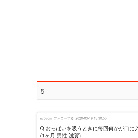
５
nc0v0m
フォローする
2020-03-19 13:30:50
Q.おっぱいを吸うときに毎回何かが口に
(1ヶ月 男性 滋賀)