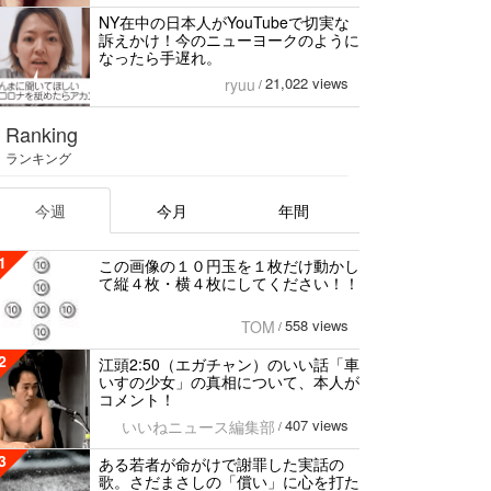
NY在中の日本人がYouTubeで切実な
訴えかけ！今のニューヨークのように
なったら手遅れ。
21,022 views
ryuu
/
Ranking
ランキング
今週
今月
年間
1
この画像の１０円玉を１枚だけ動かし
て縦４枚・横４枚にしてください！！
558 views
TOM
/
2
江頭2:50（エガチャン）のいい話「車
いすの少女」の真相について、本人が
コメント！
407 views
いいねニュース編集部
/
3
ある若者が命がけで謝罪した実話の
歌。さだまさしの「償い」に心を打た