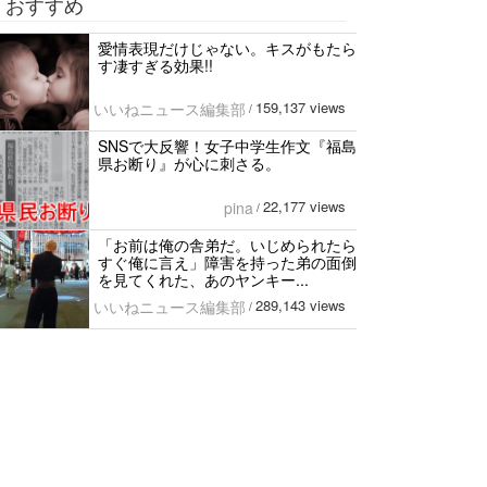
おすすめ
愛情表現だけじゃない。キスがもたら
す凄すぎる効果!!
159,137 views
いいねニュース編集部
/
SNSで大反響！女子中学生作文『福島
県お断り』が心に刺さる。
22,177 views
pina
/
「お前は俺の舎弟だ。いじめられたら
すぐ俺に言え」障害を持った弟の面倒
を見てくれた、あのヤンキー...
289,143 views
いいねニュース編集部
/