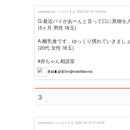
makiManma
フォローする
2020-03-19 14:23:46
Q.最近パイがあーんと言って口に異物を
(5ヶ月 男性 埼玉)
A.離乳食です、ゆっくり慣れていきまし
(20代 女性 埼玉)
#赤ちゃん相談室
巻絲🧵@若5m@makiManma
３
urrkoumori
フォローする
2020-03-19 17:45:26