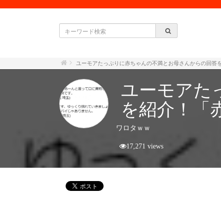
ユーモアたっぷりに赤ちゃんの不満とお母さんからの回答
ユーモアた
を紹介！「
ワロタｗｗ
17,271 views