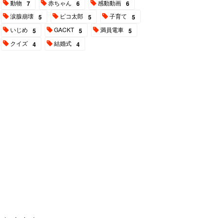
動物
赤ちゃん
感動動画
7
6
6
涙腺崩壊
ピコ太郎
子育て
5
5
5
いじめ
GACKT
満員電車
5
5
5
クイズ
結婚式
4
4