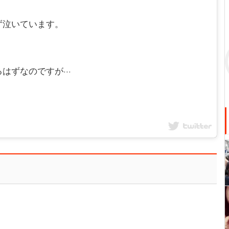
ず泣いています。
ずなのですが···