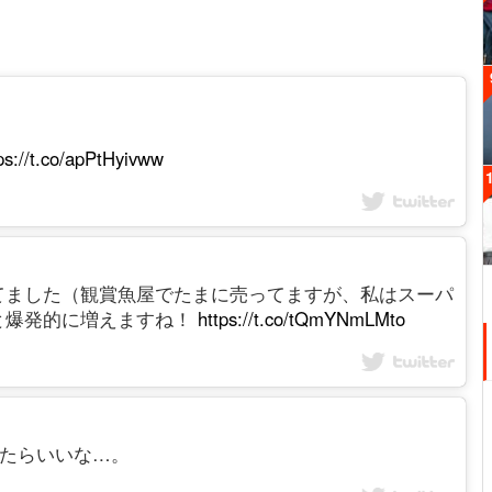
ps://t.co/apPtHyivww
てました（観賞魚屋でたまに売ってますが、私はスーパ
と爆発的に増えますね！
https://t.co/tQmYNmLMto
かできたらいいな…。