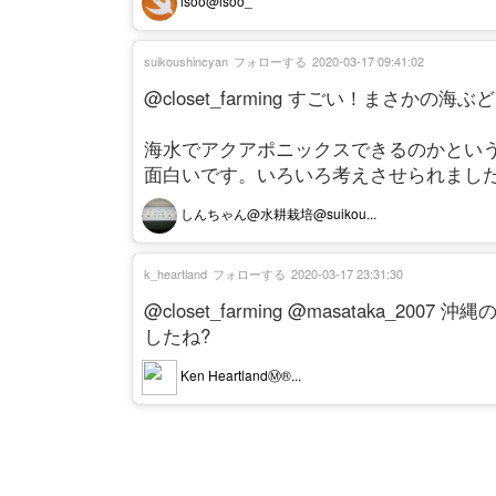
isoo@isoo_
suikoushincyan
フォローする
2020-03-17 09:41:02
@closet_farming すごい！まさかの海
海水でアクアポニックスできるのかとい
面白いです。いろいろ考えさせられまし
しんちゃん@水耕栽培@suikou...
k_heartland
フォローする
2020-03-17 23:31:30
@closet_farming @masataka
したね?
Ken HeartlandⓂ️®︎...