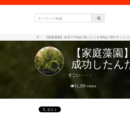
【家庭藻園】自宅で100gの海ぶどうを300gに増やすこと
【家庭藻園】
成功したん
すごい・・・
11,269 views