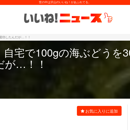
世の中は沢山のいいね！があふれてる。
に成功したんだが…！！
自宅で100gの海ぶどうを3
だが…！！
お気に入りに追加