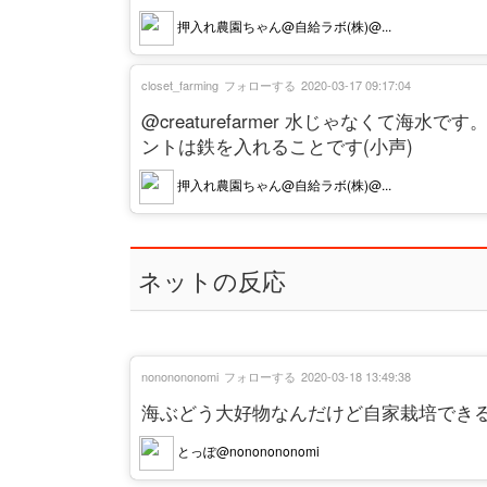
押入れ農園ちゃん@自給ラボ(株)@...
closet_farming
フォローする
2020-03-17 09:17:04
@creaturefarmer 水じゃなくて
ントは鉄を入れることです(小声)
押入れ農園ちゃん@自給ラボ(株)@...
ネットの反応
nononononomi
フォローする
2020-03-18 13:49:38
海ぶどう大好物なんだけど自家栽培でき
とっぽ@nononononomi