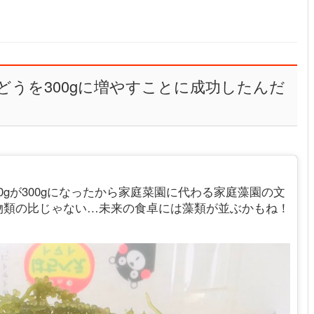
ぶどうを300gに増やすことに成功したんだ
0gが300gになったから家庭菜園に代わる家庭藻園の文
物類の比じゃない…未来の食卓には藻類が並ぶかもね！