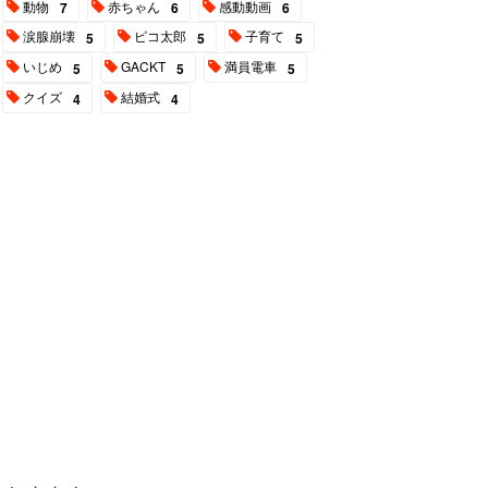
動物
赤ちゃん
感動動画
7
6
6
涙腺崩壊
ピコ太郎
子育て
5
5
5
いじめ
GACKT
満員電車
5
5
5
クイズ
結婚式
4
4