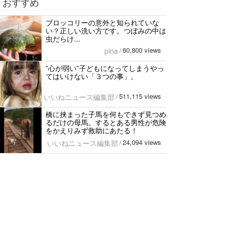
おすすめ
ブロッコリーの意外と知られていな
い？正しい洗い方です。つぼみの中は
虫だらけ...
60,800 views
pina
/
”心が弱い”子どもになってしまうやっ
てはいけない「３つの事」。
511,115 views
いいねニュース編集部
/
橋に挟まった子馬を何もできず見つめ
るだけの母馬。するとある男性が危険
をかえりみず救助にあたる！
24,094 views
いいねニュース編集部
/