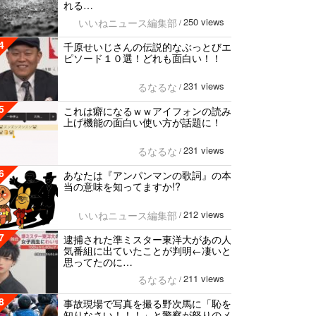
れる…
250 views
いいねニュース編集部
/
4
千原せいじさんの伝説的なぶっとびエ
ピソード１０選！どれも面白い！！
231 views
るなるな
/
5
これは癖になるｗｗアイフォンの読み
上げ機能の面白い使い方が話題に！
231 views
るなるな
/
6
あなたは『アンパンマンの歌詞』の本
当の意味を知ってますか!?
212 views
いいねニュース編集部
/
7
逮捕された準ミスター東洋大があの人
気番組に出ていたことが判明←凄いと
思ってたのに…
211 views
るなるな
/
8
事故現場で写真を撮る野次馬に「恥を
知りなさい！！！」と警察が怒りのメ