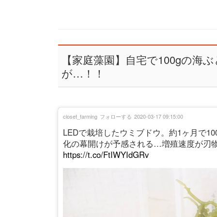
【家庭藻園】自宅で100gの海
が…！！
closet_farming
フォローする
2020-03-17 09:15:00
LEDで栽培したウミブドウ。約1ヶ月で10
化の幕開けが予感される…増殖速度が刃
https://t.co/FtIWYIdGRv