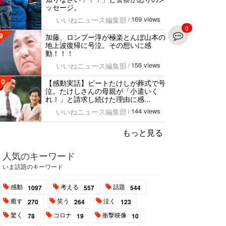
ッセージ。
169 views
いいねニュース編集部
/
0
9
加藤、ロンブー淳が極楽とんぼ山本の
地上波復帰に号泣。その想いに感
動！！！
156 views
いいねニュース編集部
/
10
【感動実話】ビートたけしが葬式で号
泣。たけしさんの母親が「小遣いく
れ！」と請求し続けた理由に感...
144 views
いいねニュース編集部
/
もっと見る
人気のキーワード
いま話題のキーワード
感動
考える
話題
1097
557
544
癒す
笑う
泣く
270
264
123
驚く
コロナ
衝撃映像
78
19
10