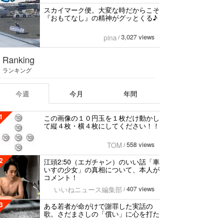
スカイマーク便。大変な時だからこそ
『おもてなし』の精神がグッとくる♪
3,027 views
pina
/
Ranking
ランキング
今週
今月
年間
1
この画像の１０円玉を１枚だけ動かし
て縦４枚・横４枚にしてください！！
558 views
TOM
/
2
江頭2:50（エガチャン）のいい話「車
いすの少女」の真相について、本人が
コメント！
407 views
いいねニュース編集部
/
3
ある若者が命がけで謝罪した実話の
歌。さだまさしの「償い」に心を打た