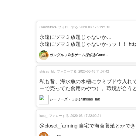
Gandalf924
フォローする
2020-03-17 21:21:10
永遠にツマミ放題じゃないか…
永遠にツマミ放題じゃないかっッ！！
htt
ガンダルフ✪@ゲーム探偵@Gand...
shisas_lab
フォローする
2020-03-18 11:07:42
私も昔、海水魚の水槽にウミブドウ入れ
ーで売ってた食用のやつ）。環境が合う
シーサーズ・ラボ@shisas_lab
isoo_
フォローする
2020-03-17 22:02:21
@closet_farming 自宅で海苔養殖と