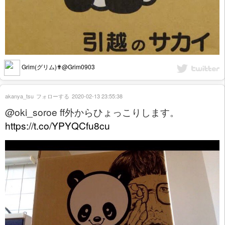
Grim(グリム)✟@Grim0903
akanya_tsu
フォローする
2020-02-13 23:55:38
@oki_soroe ff外からひょっこりします。
https://t.co/YPYQCfu8cu