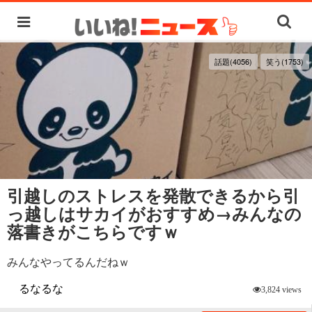
話題(4056)
笑う(1753)
引越しのストレスを発散できるから引
っ越しはサカイがおすすめ→みんなの
落書きがこちらですｗ
みんなやってるんだねｗ
るなるな
3,824 views