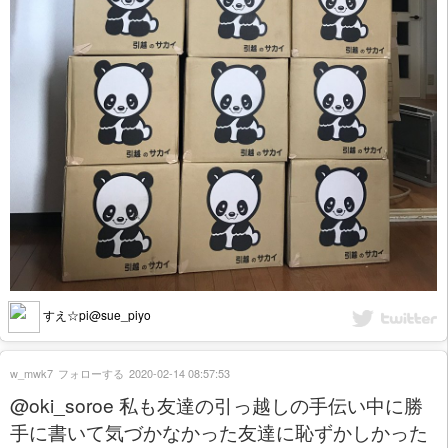
すえ☆pi@sue_piyo
w_mwk7
フォローする
2020-02-14 08:57:53
@oki_soroe 私も友達の引っ越しの手伝い中に勝
手に書いて気づかなかった友達に恥ずかしかった