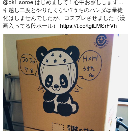
@oki_soroe はじめまして！心中お察しします…
引越し二度とやりたくない?うちのパンダは暴徒
化はしませんでしたが、コスプレさせました（漫
画入ってる段ボール）
https://t.co/tgiLMSrFVh