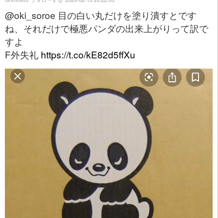
@oki_soroe 目の白い丸だけを塗り潰すとです
ね、それだけで極悪パンダの出来上がりって訳で
すよ
F外失礼
https://t.co/kE82d5ffXu