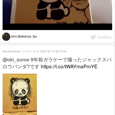
aimi.@akanya_tsu
tekuteku8mico
フォローする
2020-02-14 08:16:34
@oki_soroe 9年前ガラケーで撮ったジャックスパ
ロウパンダ?です
https://t.co/tWAYmaPmYE