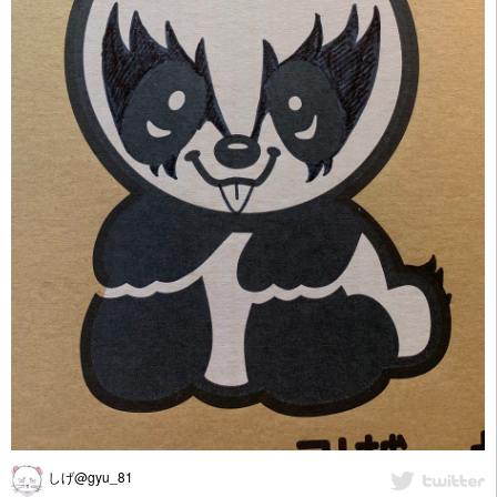
しげ@gyu_81