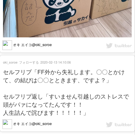
オキ エイコ@oki_soroe
oki_soroe
フォローする
2020-02-13 14:10:06
セルフリプ「FF外から失礼します。〇〇とかけ
て、の結びは〇〇とときます、ですよ？」
セルフリプ返し「すいません引越しのストレスで
頭がパァになってたんです！！
人生詰んで詫びます！！！！！」
オキ エイコ@oki_soroe