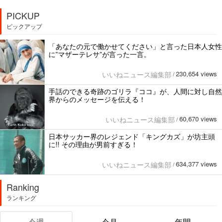
PICKUP
ピックアップ
「あなたの元で働かせてください」と言った日本人女性
に”マザーテレサ”が言った一言。
230,654 views
いいねニュース編集部
/
手話のできる奇跡のゴリラ『ココ』が、人間に対し自然
界からのメッセージを伝える！
60,670 views
いいねニュース編集部
/
日本サッカー界のレジェンド「キングカズ」が坊主頭
に!! その理由が男前すぎる！
634,377 views
いいねニュース編集部
/
Ranking
ランキング
今週
今月
年間