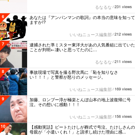
231 views
るなるな
/
6
あなたは『アンパンマンの歌詞』の本当の意味を知って
ますか!?
212 views
いいねニュース編集部
/
7
逮捕された準ミスター東洋大があの人気番組に出ていた
ことが判明←凄いと思ってたのに…
211 views
るなるな
/
8
事故現場で写真を撮る野次馬に「恥を知りなさ
い！！！」と警察が怒りのメッセージ。
169 views
いいねニュース編集部
/
9
加藤、ロンブー淳が極楽とんぼ山本の地上波復帰に号
泣。その想いに感動！！！
156 views
いいねニュース編集部
/
10
【感動実話】ビートたけしが葬式で号泣。たけしさんの
母親が「小遣いくれ！」と請求し続けた理由に感...