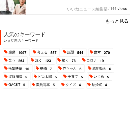
144 views
いいねニュース編集部
/
もっと見る
人気のキーワード
いま話題のキーワード
感動
考える
話題
癒す
1097
557
544
270
笑う
泣く
驚く
コロナ
264
123
78
19
衝撃映像
動物
赤ちゃん
感動動画
10
7
6
6
涙腺崩壊
ピコ太郎
子育て
いじめ
5
5
5
5
GACKT
満員電車
クイズ
結婚式
5
5
4
4