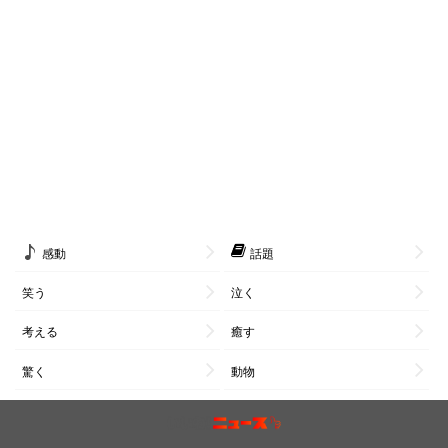
感動
話題
笑う
泣く
考える
癒す
驚く
動物