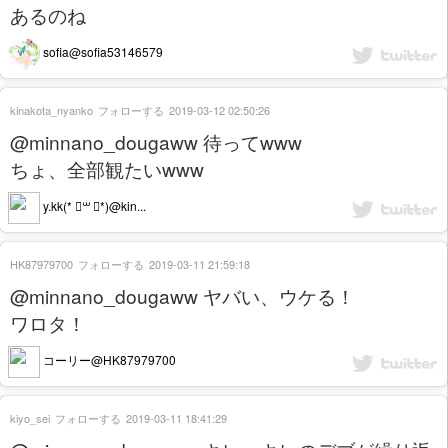
あるのね
sofia@sofia53146579
kinakota_nyanko
フォローする
2019-03-12 02:50:26
@minnano_dougaww 待ってwww
ちょ、全部観たいwww
y.kk(* ॑꒳ ॑*)@kin...
HK87979700
フォローする
2019-03-11 21:59:18
@minnano_dougaww ヤバい、ウケる！
ワロタ！
コーリー@HK87979700
kiyo_sei
フォローする
2019-03-11 18:41:29