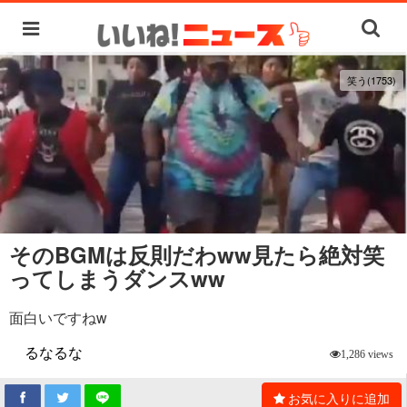
笑う(1753)
そのBGMは反則だわww見たら絶対笑
ってしまうダンスww
面白いですねw
るなるな
1,286 views
お気に入りに追加