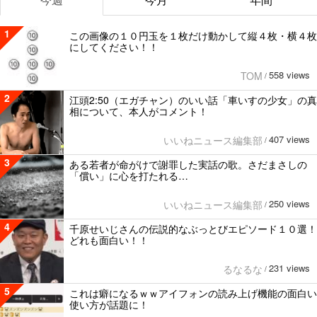
1
この画像の１０円玉を１枚だけ動かして縦４枚・横４枚
にしてください！！
558 views
TOM
/
2
江頭2:50（エガチャン）のいい話「車いすの少女」の真
相について、本人がコメント！
407 views
いいねニュース編集部
/
3
ある若者が命がけで謝罪した実話の歌。さだまさしの
「償い」に心を打たれる…
250 views
いいねニュース編集部
/
4
千原せいじさんの伝説的なぶっとびエピソード１０選！
どれも面白い！！
231 views
るなるな
/
5
これは癖になるｗｗアイフォンの読み上げ機能の面白い
使い方が話題に！