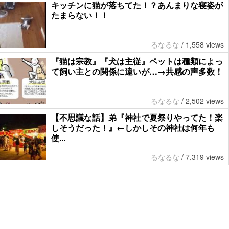
キッチンに猫が落ちてた！？あんまりな寝姿が
たまらない！！
るなるな
/
1,558 views
『猫は宗教』『犬は主従』ペットは種類によっ
て飼い主との関係に違いが…→共感の声多数！
るなるな
/
2,502 views
【不思議な話】弟『神社で夏祭りやってた！楽
しそうだった！』←しかしその神社は何年も
使...
るなるな
/
7,319 views