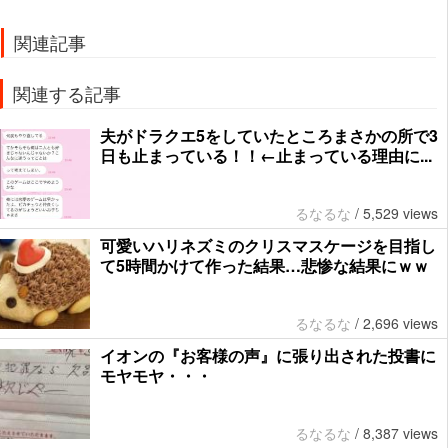
関連記事
関連する記事
夫がドラクエ5をしていたところまさかの所で3
日も止まっている！！←止まっている理由に...
るなるな
/
5,529 views
可愛いハリネズミのクリスマスケージを目指し
て5時間かけて作った結果…悲惨な結果にｗｗ
るなるな
/
2,696 views
イオンの『お客様の声』に張り出された投書に
モヤモヤ・・・
るなるな
/
8,387 views