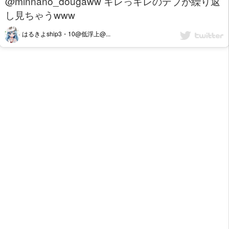
@minnano_dougaww キレっキレのデブが繰り返
し見ちゃうwww
はるきよship3・10@低浮上@...