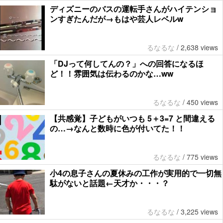
ディズニーのバスの運転手さんがハイテンショ
ンすぎたんだが→もはや芸人レベルw
るなるな
/
2,638 views
「DJって何してんの？」への回答になるほ
ど！！雰囲気は伝わるのかな…ww
るなるな
/
450 views
【共感覚】子どもがいつも 5＋3=7 と間違える
の…→なんと数時に色が付いてた！！
るなるな
/
775 views
小4の息子さんの夏休みの工作が実用的で一切無
駄がないと話題←天才か・・・？
るなるな
/
3,225 views