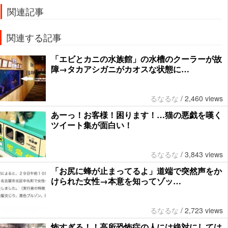
関連記事
関連する記事
「エビとカニの水族館」の水槽のクーラーが故
障→タカアシガニがカオスな状態に…
るなるな
/
2,460 views
あーっ！お客様！困ります！…猫の悪戯を嘆く
ツイート集が面白い！
るなるな
/
3,843 views
「お尻に蜂が止まってるよ」道端で突然声をか
けられた女性→本意を知ってゾッ…
るなるな
/
2,723 views
怖すぎる！！高所恐怖症の人には絶対にしては