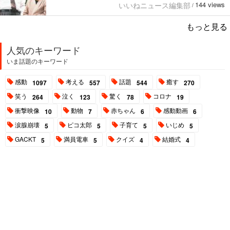
144 views
いいねニュース編集部
/
もっと見る
人気のキーワード
いま話題のキーワード
感動
考える
話題
癒す
1097
557
544
270
笑う
泣く
驚く
コロナ
264
123
78
19
衝撃映像
動物
赤ちゃん
感動動画
10
7
6
6
涙腺崩壊
ピコ太郎
子育て
いじめ
5
5
5
5
GACKT
満員電車
クイズ
結婚式
5
5
4
4