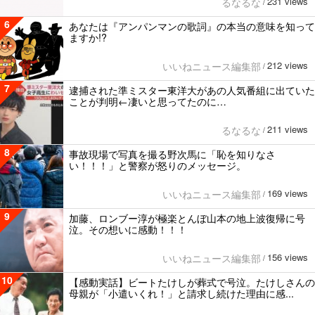
231 views
るなるな
/
6
あなたは『アンパンマンの歌詞』の本当の意味を知って
ますか!?
212 views
いいねニュース編集部
/
7
逮捕された準ミスター東洋大があの人気番組に出ていた
ことが判明←凄いと思ってたのに…
211 views
るなるな
/
8
事故現場で写真を撮る野次馬に「恥を知りなさ
い！！！」と警察が怒りのメッセージ。
169 views
いいねニュース編集部
/
9
加藤、ロンブー淳が極楽とんぼ山本の地上波復帰に号
泣。その想いに感動！！！
156 views
いいねニュース編集部
/
10
【感動実話】ビートたけしが葬式で号泣。たけしさんの
母親が「小遣いくれ！」と請求し続けた理由に感...