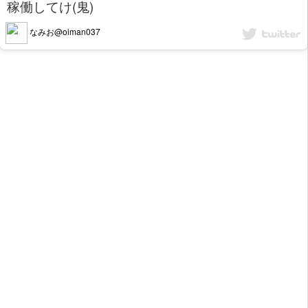
稼働してけ(鬼)
なみお@oiman037