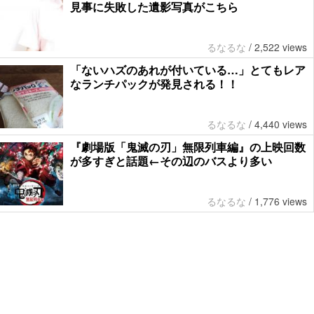
見事に失敗した遺影写真がこちら
るなるな
/
2,522 views
「ないハズのあれが付いている…」とてもレア
なランチパックが発見される！！
るなるな
/
4,440 views
『劇場版「鬼滅の刃」無限列車編』の上映回数
が多すぎと話題←その辺のバスより多い
るなるな
/
1,776 views