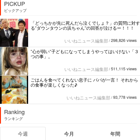
PICKUP
ピックアップ
「どっちかが先に死んだら泣くでしょ？」の質問に対す
る”ダウンタウンの浜ちゃん”の回答が泣けるー！！！
298,826 views
いいねニュース編集部
/
”心が弱い”子どもになってしまうやってはいけない「３
つの事」。
511,115 views
いいねニュース編集部
/
ごはんを食べてくれない息子に パパが一言！ それから
の食事が楽しくなった♪
93,778 views
いいねニュース編集部
/
Ranking
ランキング
今週
今月
年間