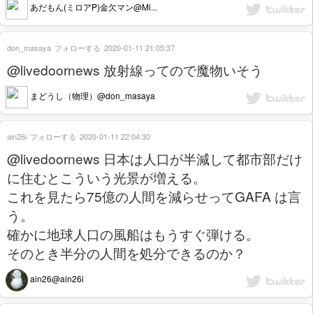
あだもん(ミロアP)金欠マン@Mi...
don_masaya
フォローする
2020-01-11 21:05:37
@livedoornews 放射線ってので魔物いそう
まどうし（物理）@don_masaya
ain26i
フォローする
2020-01-11 22:04:30
@livedoornews 日本は人口が半減して都市部だけ
に住むとこういう光景が増える。
これを見たら75億の人間を減らせってGAFA は言
う。
確かに地球人口の風船はもうすぐ弾ける。
そのとき半分の人間を処分できるのか？
ain26@ain26i