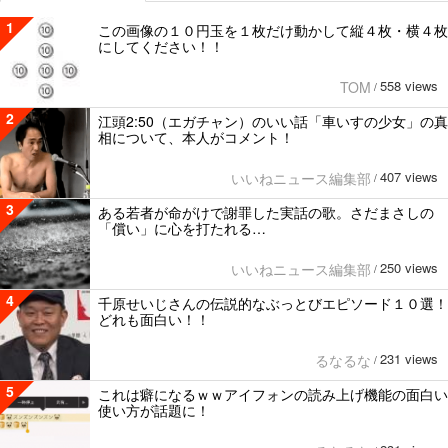
1
この画像の１０円玉を１枚だけ動かして縦４枚・横４枚
にしてください！！
558 views
TOM
/
2
江頭2:50（エガチャン）のいい話「車いすの少女」の真
相について、本人がコメント！
407 views
いいねニュース編集部
/
3
ある若者が命がけで謝罪した実話の歌。さだまさしの
「償い」に心を打たれる…
250 views
いいねニュース編集部
/
4
千原せいじさんの伝説的なぶっとびエピソード１０選！
どれも面白い！！
231 views
るなるな
/
5
これは癖になるｗｗアイフォンの読み上げ機能の面白い
使い方が話題に！