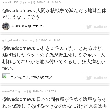
aguretto_256
フォローする
2020-01-11 21:20:54
@livedoornews 人間が核戦争で滅んだら地球全体
がこうなってそう
256愛好家@aguretto_256
gotz_eliminator
フォローする
2020-01-11 21:08:41
@livedoornews いわきに住んでたことあるけど、
逃げ出したペットの子孫が野生化してて怖い。人
馴れしてないから噛み付いてくるし、狂犬病とか
怖い。
ゴッツ@クソリプ職人@gotz_e...
oiman037
フォローする
2020-01-11 21:07:34
@livedoornews 日本の固有種が住める環境ならそ
れを保護してあげるべきなのかな...?けど原発は再