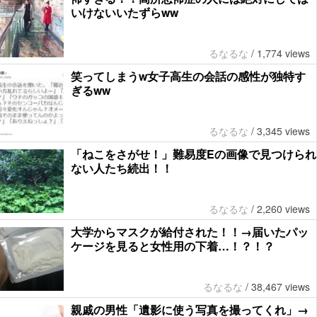
いけないいたずらww
るなるな
/
1,774 views
笑ってしまうw女子高生の会話の感性が独特す
ぎるww
るなるな
/
3,345 views
「ねこをさがせ！」難易度Eの画像で見つけられ
ない人たち続出！！
るなるな
/
2,260 views
大学からマスクが給付された！！→届いたパッ
ケージを見ると女性用の下着…！？！？
るなるな
/
38,467 views
親戚の男性「遺影に使う写真を撮ってくれ」→