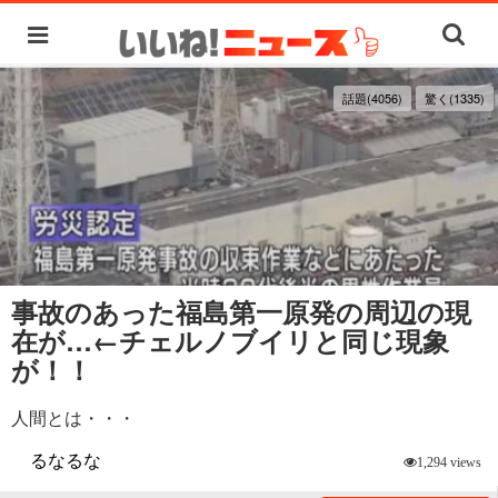
話題(4056)
驚く(1335)
事故のあった福島第一原発の周辺の現
在が…←チェルノブイリと同じ現象
が！！
人間とは・・・
るなるな
1,294 views