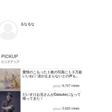
るなるな
PICKUP
ピックアップ
愛情のこもった１枚の写真に１３万超
いいね♡ 涙が止まらないとの声も。
9,707 views
pina
/
だいすけお兄さんがDaisukeになって
帰ってきた！
3,622 views
pina
/