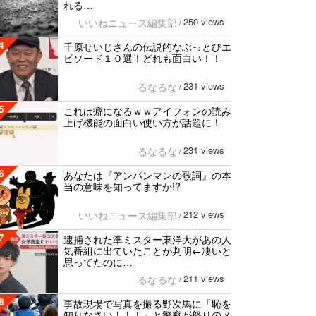
れる…
250 views
いいねニュース編集部
/
4
千原せいじさんの伝説的なぶっとびエ
ピソード１０選！どれも面白い！！
231 views
るなるな
/
5
これは癖になるｗｗアイフォンの読み
上げ機能の面白い使い方が話題に！
231 views
るなるな
/
6
あなたは『アンパンマンの歌詞』の本
当の意味を知ってますか!?
212 views
いいねニュース編集部
/
7
逮捕された準ミスター東洋大があの人
気番組に出ていたことが判明←凄いと
思ってたのに…
211 views
るなるな
/
8
事故現場で写真を撮る野次馬に「恥を
知りなさい！！！」と警察が怒りのメ