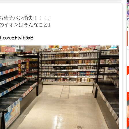
ーから菓子パン消失！！！｣
のイオンはそんなこと｣
/t.co/cEFtvfh5xB