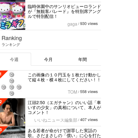
臨時休園中のサンリオピューロランド
が『無観客パレード』を特別席アング
ルで特別配信！
930 views
gaga
/
Ranking
ランキング
今週
今月
年間
1
この画像の１０円玉を１枚だけ動かし
て縦４枚・横４枚にしてください！！
558 views
TOM
/
2
江頭2:50（エガチャン）のいい話「車
いすの少女」の真相について、本人が
コメント！
407 views
いいねニュース編集部
/
3
ある若者が命がけで謝罪した実話の
歌。さだまさしの「償い」に心を打た