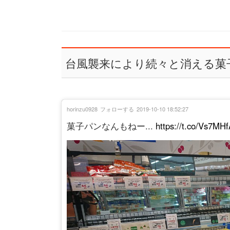
台風襲来により続々と消える菓
horinzu0928
フォローする
2019-10-10 18:52:27
菓子パンなんもねー...
https://t.co/Vs7MH