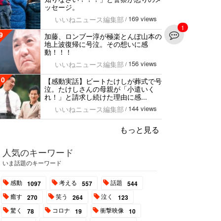
ッセージ。
169 views
いいねニュース編集部
/
1
9
加藤、ロンブー淳が極楽とんぼ山本の
地上波復帰に号泣。その想いに感
動！！！
156 views
いいねニュース編集部
/
10
【感動実話】ビートたけしが葬式で号
泣。たけしさんの母親が「小遣いく
れ！」と請求し続けた理由に感...
144 views
いいねニュース編集部
/
もっと見る
人気のキーワード
いま話題のキーワード
感動
考える
話題
1097
557
544
癒す
笑う
泣く
270
264
123
驚く
コロナ
衝撃映像
78
19
10