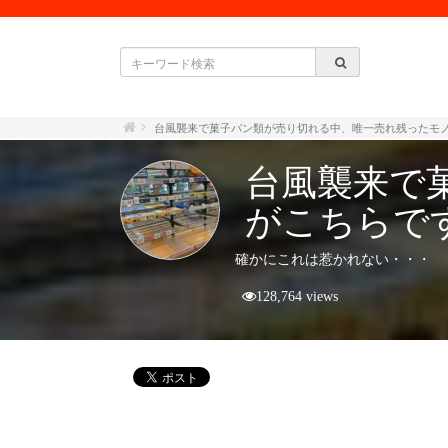
台風襲来で菓子パン類が売り切れる中、唯一売れ残ったモ
台風襲来で
がこちらで
確かにこれは惹かれない・・・
128,764 views