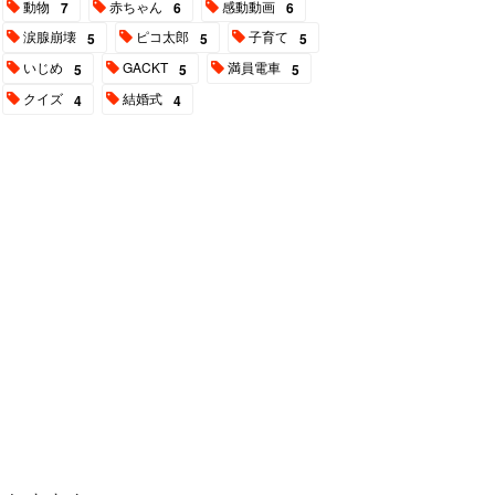
動物
赤ちゃん
感動動画
7
6
6
涙腺崩壊
ピコ太郎
子育て
5
5
5
いじめ
GACKT
満員電車
5
5
5
クイズ
結婚式
4
4