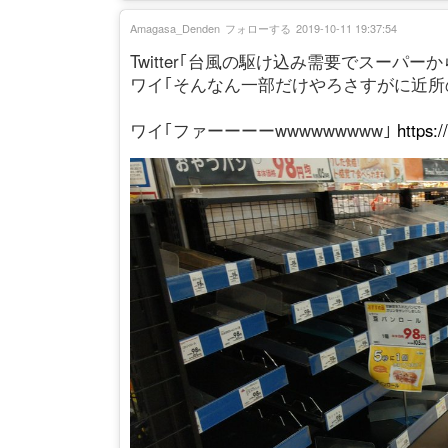
Amagasa_Denden
フォローする
2019-10-11 19:37:54
Twitter｢台風の駆け込み需要でスーパ
ワイ｢そんなん一部だけやろさすがに近所
ワイ｢ファーーーーwwwwwwwww｣
https:/