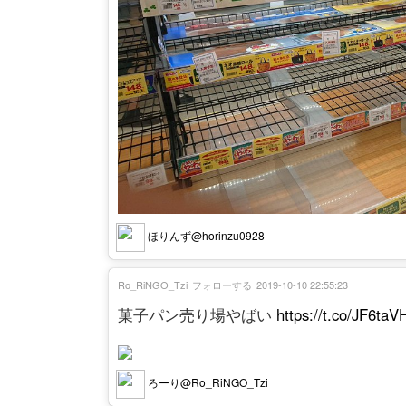
ほりんず@horinzu0928
Ro_RiNGO_Tzi
フォローする
2019-10-10 22:55:23
菓子パン売り場やばい
https://t.co/JF6ta
ろーり@Ro_RiNGO_Tzi