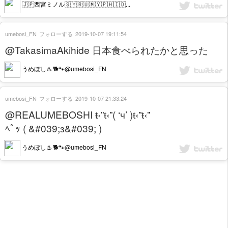
🇯🇵西宮ミノル🇸🇾🇷🇺🇲🇾🇵🇭🇮🇩...
umebosi_FN
フォローする
2019-10-07 19:11:54
@TakasimaAkihide 日本食べられたかと思った
うめぼし♨️ 🐕🐾@umebosi_FN
umebosi_FN
フォローする
2019-10-07 21:33:24
@REALUMEBOSHI ŧ‹”ŧ‹”( ‘ч’ )ŧ‹”ŧ‹”
ﾍﾟｯ ( &#039;з&#039; )
うめぼし♨️ 🐕🐾@umebosi_FN