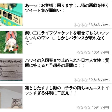
あーっ！お客様！困ります！…猫の悪戯を嘆く
ツイート集が面白い！
るなるな
/
3,843 views
飼い主にライフジャケットを着せてもらいウッ
キウキのワンコ。しかしバランスが取れなく
て...
るなるな
/
351 views
ハワイの入国審査で止められた日本人女性！質
問に答えると予想外の展開に！！
るなるな
/
2,818 views
凛としたすまし顔のコチラの猫ちゃん→ストイ
ックすぎる体制に二度見！！
るなるな
/
594 views