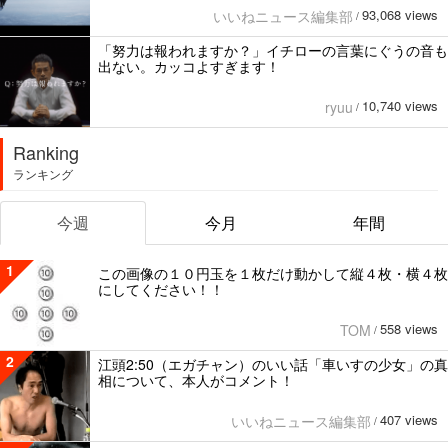
93,068 views
いいねニュース編集部
/
「努力は報われますか？」イチローの言葉にぐうの音も
出ない。カッコよすぎます！
10,740 views
ryuu
/
Ranking
ランキング
今週
今月
年間
1
この画像の１０円玉を１枚だけ動かして縦４枚・横４枚
にしてください！！
558 views
TOM
/
2
江頭2:50（エガチャン）のいい話「車いすの少女」の真
相について、本人がコメント！
407 views
いいねニュース編集部
/