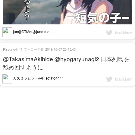
jun@DTMer@jundtme...
Risotato4444
フォローする
2019-10-07 20:45:43
@TakasimaAkihide @hyogaryunagi2 日本列島を
舐め回すように……
カズミラヒラー@Risotato4444