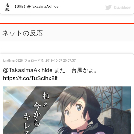
【速報】@TakasimaAkihide
ネットの反応
jundtmer0826
フォローする
2019-10-07 20:07:37
@TakasimaAkihide また、台風かよ。
https://t.co/TuSclhx8lt