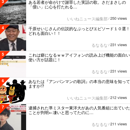
3
ある若者が命がけで謝罪した実話の歌。さだまさしの
「償い」に心を打たれる…
250 views
いいねニュース編集部
/
4
千原せいじさんの伝説的なぶっとびエピソード１０選！
どれも面白い！！
231 views
るなるな
/
5
これは癖になるｗｗアイフォンの読み上げ機能の面白い
使い方が話題に！
231 views
るなるな
/
6
あなたは『アンパンマンの歌詞』の本当の意味を知って
ますか!?
212 views
いいねニュース編集部
/
7
逮捕された準ミスター東洋大があの人気番組に出ていた
ことが判明←凄いと思ってたのに…
211 views
るなるな
/