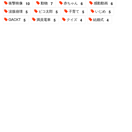
衝撃映像
動物
赤ちゃん
感動動画
10
7
6
6
涙腺崩壊
ピコ太郎
子育て
いじめ
5
5
5
5
GACKT
満員電車
クイズ
結婚式
5
5
4
4