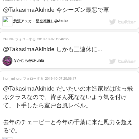
@TakasimaAkihide 今シーズン最悪で草
惣流アスカ・星空凛推し@Asuka...
xRuhla
フォローする
2019-10-07 19:46:35
@TakasimaAkihide しかも三連休に...
なかむら@xRuhla
inori_minoru
フォローする
2019-10-07 20:06:17
@TakasimaAkihide だいたいの木造家屋は吹っ飛
ぶクラスなので、皆さん死なないよう気を付け
て。下手したら室戸台風レベル。
去年のチェービーと今年の千葉に来た風力を超え
るで。