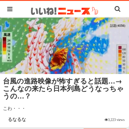
話題(4056)
台風の進路映像が怖すぎると話題…→
こんなの来たら日本列島どうなっちゃ
うの…？
こわ・・・
るなるな
3,223 views