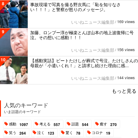
8
事故現場で写真を撮る野次馬に「恥を知りなさ
い！！！」と警察が怒りのメッセージ。
169 views
いいねニュース編集部
/
9
加藤、ロンブー淳が極楽とんぼ山本の地上波復帰に号
泣。その想いに感動！！！
156 views
いいねニュース編集部
/
10
【感動実話】ビートたけしが葬式で号泣。たけしさんの
母親が「小遣いくれ！」と請求し続けた理由に感...
144 views
いいねニュース編集部
/
もっと見る
人気のキーワード
いま話題のキーワード
感動
考える
話題
癒す
1097
557
544
270
笑う
泣く
驚く
コロナ
264
123
78
19