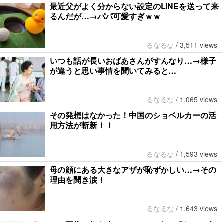
最近父がよく分からない設定のLINEを送って来
るんだが…→パパ可愛すぎｗｗ
るなるな
/
3,511 views
いつも話が長いおばあさんがすんなり…→様子
が違うと思い事情を聞いてみると…
るなるな
/
1,065 views
その発想はなかった！中国のショベルカーの活
用方法が斬新！！
るなるな
/
1,593 views
母の顔にある大きなアザが恥ずかしい…→その
理由を聞き涙！
るなるな
/
1,643 views