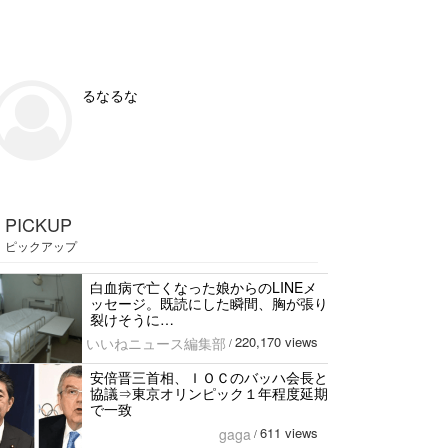
るなるな
PICKUP
ピックアップ
白血病で亡くなった娘からのLINEメ
ッセージ。既読にした瞬間、胸が張り
裂けそうに…
220,170 views
いいねニュース編集部
/
安倍晋三首相、ＩＯＣのバッハ会長と
協議⇒東京オリンピック１年程度延期
で一致
611 views
gaga
/