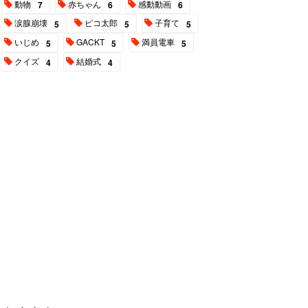
動物
赤ちゃん
感動動画
7
6
6
涙腺崩壊
ピコ太郎
子育て
5
5
5
いじめ
GACKT
満員電車
5
5
5
クイズ
結婚式
4
4