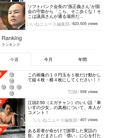
ソフトバンク会長の”孫正義さん”が国
会の守衛から「こら、そこ歩くな！そ
こは議員さんが通る場所だ...
623,505 views
いいねニュース編集部
/
Ranking
ランキング
今週
今月
年間
1
この画像の１０円玉を１枚だけ動かし
て縦４枚・横４枚にしてください！！
558 views
TOM
/
2
江頭2:50（エガチャン）のいい話「車
いすの少女」の真相について、本人が
コメント！
407 views
いいねニュース編集部
/
3
ある若者が命がけで謝罪した実話の
歌。さだまさしの「償い」に心を打た