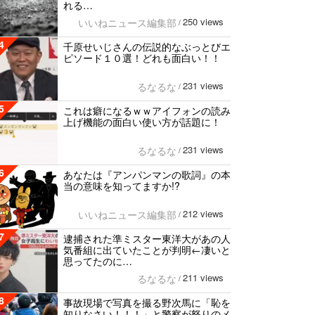
れる…
250 views
いいねニュース編集部
/
4
千原せいじさんの伝説的なぶっとびエ
ピソード１０選！どれも面白い！！
231 views
るなるな
/
5
これは癖になるｗｗアイフォンの読み
上げ機能の面白い使い方が話題に！
231 views
るなるな
/
6
あなたは『アンパンマンの歌詞』の本
当の意味を知ってますか!?
212 views
いいねニュース編集部
/
7
逮捕された準ミスター東洋大があの人
気番組に出ていたことが判明←凄いと
思ってたのに…
211 views
るなるな
/
8
事故現場で写真を撮る野次馬に「恥を
知りなさい！！！」と警察が怒りのメ