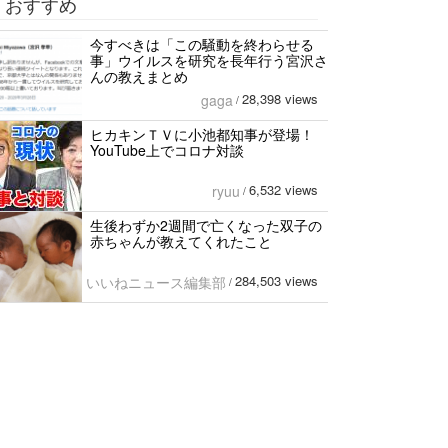
おすすめ
今すべきは「この騒動を終わらせる
事」ウイルスを研究を長年行う宮沢さ
んの教えまとめ
28,398 views
gaga
/
ヒカキンＴＶに小池都知事が登場！
YouTube上でコロナ対談
6,532 views
ryuu
/
生後わずか2週間で亡くなった双子の
赤ちゃんが教えてくれたこと
284,503 views
いいねニュース編集部
/