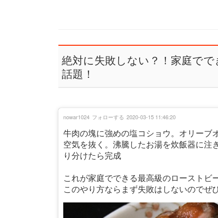
絶対に失敗しない？！家庭でで
話題！
nowar1024
フォローする
2020-03-15 11:46:20
牛肉の塊に強めの塩コショウ。オリーブ
空気を抜く。沸騰したお湯を炊飯器に注ぎ
り分けたら完成
これが家庭でできる最高級のローストビ
このやり方ならまず失敗はしないのでぜ