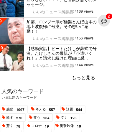
ッセージ。
169 views
いいねニュース編集部
/
0
9
加藤、ロンブー淳が極楽とんぼ山本の
地上波復帰に号泣。その想いに感
動！！！
156 views
いいねニュース編集部
/
10
【感動実話】ビートたけしが葬式で号
泣。たけしさんの母親が「小遣いく
れ！」と請求し続けた理由に感...
144 views
いいねニュース編集部
/
もっと見る
人気のキーワード
いま話題のキーワード
感動
考える
話題
1097
557
544
癒す
笑う
泣く
270
264
123
驚く
コロナ
衝撃映像
78
19
10