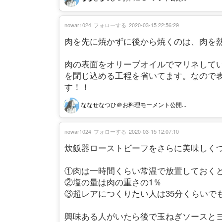
nowar1024
フォローする
2020-03-15 22:56:29
肉を先に焼かずに後から焼くのは、肉を
肉の表面をオリーブオイルでマリネして
を閉じ込める工程を省いてます。なので
す！！
ななせなつひ＠お料理モーメント公開...
nowar1024
フォローする
2020-03-15 12:07:10
炊飯器ローストビーフをさらに美味しく
①肉は一時間くらい常温で放置しておく
②塩の量は肉の重さの1％
③超レアにつくりたい人は35分くらいで
興味ある人がいたら後で玉ねぎソースと