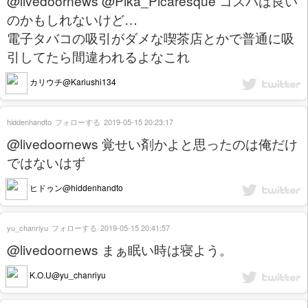
@livedoornews @Pika_Picaresque コスパは良い
のかもしれないけど…
電子タバコの吸引がダメな喫茶店とかで普通に吸
引してたら間違われるよなこれ
カリウチ@Kariushi134
hiddenhandto
フォローする
2019-05-15 20:23:17
@livedoornews 覚せい剤かよと思ったのは俺だけ
ではないはず
ヒドゥン@hiddenhandto
yu_chanriyu
フォローする
2019-05-15 20:41:57
@livedoornews まぁ眠い時は寝よう。
K.O.U@yu_chanriyu