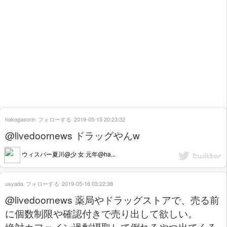
hakogasorin
フォローする
2019-05-15 20:23:32
@livedoornews ドラッグやんw
ウィスパー夏川@少 女 元年@ha...
usyada
フォローする
2019-05-16 03:22:38
@livedoornews 薬局やドラッグストアで、売る前
に個数制限や確認付きで売り出して欲しい。
絶対カフェイン過剰摂取して倒れるやつ出てくる