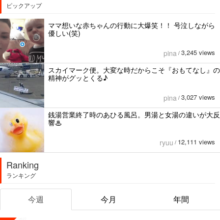
ピックアップ
ママ想いな赤ちゃんの行動に大爆笑！！ 号泣しながら
優しい(笑)
3,245 views
pina
/
スカイマーク便。大変な時だからこそ『おもてなし』の
精神がグッとくる♪
3,027 views
pina
/
銭湯営業終了時のあひる風呂。男湯と女湯の違いが大反
響♨
12,111 views
ryuu
/
Ranking
ランキング
今週
今月
年間