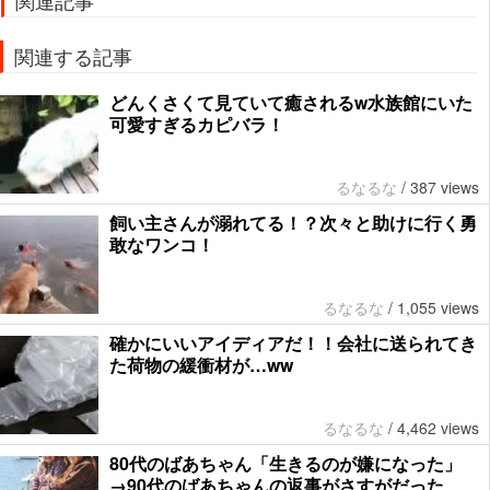
関連記事
関連する記事
どんくさくて見ていて癒されるw水族館にいた
可愛すぎるカピバラ！
るなるな
/
387 views
飼い主さんが溺れてる！？次々と助けに行く勇
敢なワンコ！
るなるな
/
1,055 views
確かにいいアイディアだ！！会社に送られてき
た荷物の緩衝材が…ww
るなるな
/
4,462 views
80代のばあちゃん「生きるのが嫌になった」
→90代のばあちゃんの返事がさすがだった