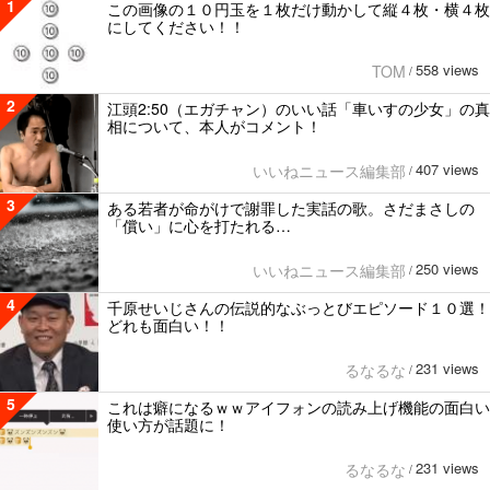
1
この画像の１０円玉を１枚だけ動かして縦４枚・横４枚
にしてください！！
558 views
TOM
/
2
江頭2:50（エガチャン）のいい話「車いすの少女」の真
相について、本人がコメント！
407 views
いいねニュース編集部
/
3
ある若者が命がけで謝罪した実話の歌。さだまさしの
「償い」に心を打たれる…
250 views
いいねニュース編集部
/
4
千原せいじさんの伝説的なぶっとびエピソード１０選！
どれも面白い！！
231 views
るなるな
/
5
これは癖になるｗｗアイフォンの読み上げ機能の面白い
使い方が話題に！
231 views
るなるな
/