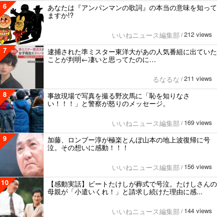
6
あなたは『アンパンマンの歌詞』の本当の意味を知って
ますか!?
212 views
いいねニュース編集部
/
7
逮捕された準ミスター東洋大があの人気番組に出ていた
ことが判明←凄いと思ってたのに…
211 views
るなるな
/
8
事故現場で写真を撮る野次馬に「恥を知りなさ
い！！！」と警察が怒りのメッセージ。
169 views
いいねニュース編集部
/
9
加藤、ロンブー淳が極楽とんぼ山本の地上波復帰に号
泣。その想いに感動！！！
156 views
いいねニュース編集部
/
10
【感動実話】ビートたけしが葬式で号泣。たけしさんの
母親が「小遣いくれ！」と請求し続けた理由に感...
144 views
いいねニュース編集部
/