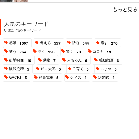
もっと見る
人気のキーワード
いま話題のキーワード
感動
考える
話題
癒す
1097
557
544
270
笑う
泣く
驚く
コロナ
264
123
78
19
衝撃映像
動物
赤ちゃん
感動動画
10
7
6
6
涙腺崩壊
ピコ太郎
子育て
いじめ
5
5
5
5
GACKT
満員電車
クイズ
結婚式
5
5
4
4