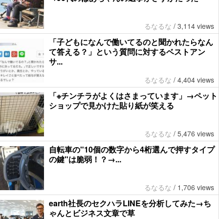
るなるな
/
3,114 views
「子どもになんで働いてるのと聞かれたらなん
て答える？」という質問に対するベストアン
サ...
るなるな
/
4,404 views
「※チンチラがよくはさまっています」→ペット
ショップで見かけた貼り紙が笑える
るなるな
/
5,476 views
自転車の"10個の数字から4桁選んで押すタイプ
の鍵"は脆弱！？→...
るなるな
/
1,706 views
earth社長のセクハラLINEを分析してみた→ち
ゃんとビジネス文章で草