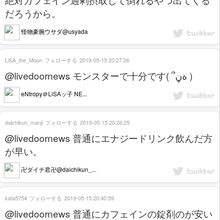
だろうから。
怪物豪腕ウサダ@usyada
LiSA_the_Moon
フォローする
2019-05-15 20:27:26
@livedoornews モンスターで十分です( ՞ةڼ )
eNtropy＠LiSAッ子 NE...
daichikun_manji
フォローする
2019-05-15 20:26:25
@livedoornews 普通にエナジードリンク飲んだ方
が早い。
卍ダイチ君卍@daichikun_...
kata5754
フォローする
2019-05-15 20:40:59
@livedoornews 普通にカフェインの錠剤のが安い