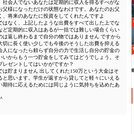
、社会人でないあなたは定期的に収入を得るすべがな
お父様になっただけの状態なわけです。あなたのお父
く、将来のあなたに投資をしてくれたんですよ
ではなく、上記したような出費をすべて出した上でな
など定期的に収入はあるが一括では難しい場合くらい
のは返し終わるまで自分の物ではありません ですから
大切に長く使い少しでも今後のそうした出費を抑える
会人になったら頼らず自分の力で生活し自分の貯金の
いいからもう一つ貯金をしてみてはどうでしょう。そ
プレゼントしてはいかがですか？
は貯まりません 出してくれた150万という大金はそ
ると思います。学生が返すから貸してと軽々にいえる
い期待に応えるためには同じように気持ちを込めたあ
＾