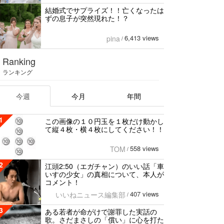
結婚式でサプライズ！！亡くなったは
ずの息子が突然現れた！？
6,413 views
pina
/
Ranking
ランキング
今週
今月
年間
1
この画像の１０円玉を１枚だけ動かし
て縦４枚・横４枚にしてください！！
558 views
TOM
/
2
江頭2:50（エガチャン）のいい話「車
いすの少女」の真相について、本人が
コメント！
407 views
いいねニュース編集部
/
3
ある若者が命がけで謝罪した実話の
歌。さだまさしの「償い」に心を打た