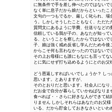
に無条件で手を差し伸べたのではないで
なく単に息子だから娘だからといったこ
文句の一つもでるか、厳しく叱られ、場
う。しかしそうしたこともなく、ただた
質問文にあるように学費、仕送りなどの
信頼している我が子の、あなたが知って
る、ということを察したからではないでし
子、娘は強く戒め反省し学んだため今後
からこそ何も言わなかったのではないで
その上お母様にも誰にもなにも言ってな
とに気にせず打ち込めるようにとのお父
どう恩返しすればいいでしょうか？ し
思います。とありますが、
そのとおりだと思います。社会人になり
だお金で自分が暮らしていかねばなりま
食べれば・・さらに好きな人ができて結
りません しかしそれらはあなたのお父
いる、だから貯金しておきなさいといわ