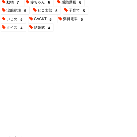
動物
赤ちゃん
感動動画
7
6
6
涙腺崩壊
ピコ太郎
子育て
5
5
5
いじめ
GACKT
満員電車
5
5
5
クイズ
結婚式
4
4