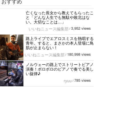
おすすめ
亡くなった長女から教えてもらったこ
と「どんな人生でも無駄や敗北はな
い。大切なことは…」
3,952 views
いいねニュース編集部
/
路上ライブでエアロスミスを熱唱する
青年。すると、まさかの本人登場に鳥
肌が止まらない！
180,998 views
いいねニュース編集部
/
ノルウェーの路上でストリートビアノ
演奏！ボロボロのビアノで奏でる美し
い旋律♪
785 views
ryuu
/