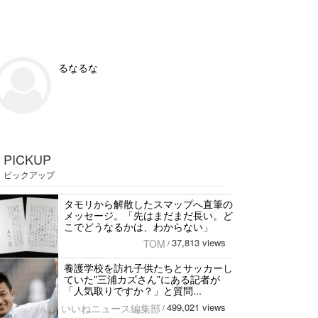
るなるな
PICKUP
ピックアップ
タモリから解散したスマップへ直筆の
メッセージ。「先はまだまだ長い。ど
こでどうなるかは、わからない」
37,813 views
TOM
/
養護学校を訪れ子供たちとサッカーし
ていた”三浦カズさん”にある記者が
「人気取りですか？」と質問...
499,021 views
いいねニュース編集部
/