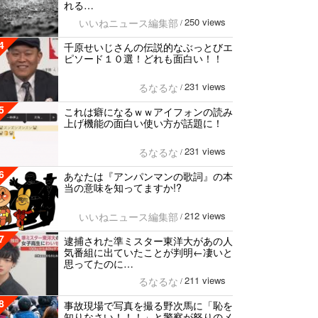
れる…
250 views
いいねニュース編集部
/
4
千原せいじさんの伝説的なぶっとびエ
ピソード１０選！どれも面白い！！
231 views
るなるな
/
5
これは癖になるｗｗアイフォンの読み
上げ機能の面白い使い方が話題に！
231 views
るなるな
/
6
あなたは『アンパンマンの歌詞』の本
当の意味を知ってますか!?
212 views
いいねニュース編集部
/
7
逮捕された準ミスター東洋大があの人
気番組に出ていたことが判明←凄いと
思ってたのに…
211 views
るなるな
/
8
事故現場で写真を撮る野次馬に「恥を
知りなさい！！！」と警察が怒りのメ