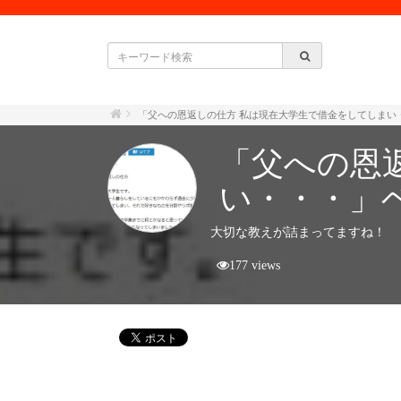
「父への恩返しの仕方 私は現在大学生で借金をしてしまい
「父への恩
い・・・」
大切な教えが詰まってますね！
177 views