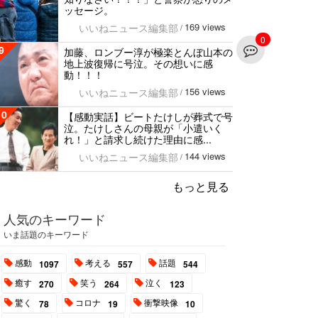
ッセージ。
169 views
いいねニュース編集部
/
0
9
加藤、ロンブー淳が極楽とんぼ山本の
地上波復帰に号泣。その想いに感
動！！！
156 views
いいねニュース編集部
/
10
【感動実話】ビートたけしが葬式で号
泣。たけしさんの母親が「小遣いく
れ！」と請求し続けた理由に感...
144 views
いいねニュース編集部
/
もっと見る
人気のキーワード
いま話題のキーワード
感動
考える
話題
1097
557
544
癒す
笑う
泣く
270
264
123
驚く
コロナ
衝撃映像
78
19
10