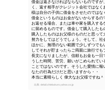
借金は返さなければならないものですが
く、返す相手がクレジット会社ではなく
様は自分の子供に借金をさせたのではな
借金というものはお金がないからするの
お返せる場合、または車や家を購入する
に留めるものです。借金して購入したも
購入したものはお父様のものだと思って
努力をしてはどうでしょう。そして、社
ほかに、無理のない範囲で少しずつでも
してそれが貯まったらご両親に旅行でも
長文になりましたが、信頼もお金も一日で
うした時間、苦労、願いがこめられてい
ことではないのです。そうした愛情に報
なたの行為だけだと思いますから・・
本当に素晴らしく 偉大なお父様ですね＾
出典:
detail.chiebukuro.yahoo.co.jp