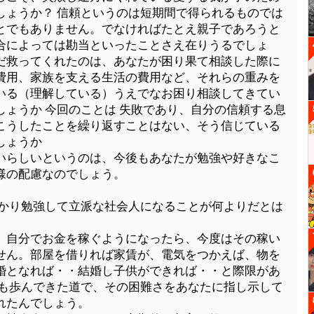
しょうか？ 信頼というのは短期間で得られるものでは
とでもありません。でなければたとえ親子であろうと
合によっては勘当といったことさえ在りうるでしょ
だ救ってくれたのは、あなたが困り果て相談した際に
費用、家族を支える生活の費用など、それらの重みを
いる（理解している）うえでなお困り相談してきてい
ょうか 今回のことは 失敗であり、自分の信頼する息
こうしたことを繰り返すことはない、そう信じている
しょうか
いらしいというのは、今後もあなたが勉強や好きなこ
様の配慮なのでしょう。
っかり勉強して立派な社会人になることが何よりだとは
、自分でお金を稼ぐようになったら、今度はその稼い
せん。部屋を借りれば家賃が、電気をつかえば、物を
婚となれば・・結婚し子供ができれば・・と際限があ
様も歩んできた道で、その困難さをあなたに指し示して
れたんでしょう。