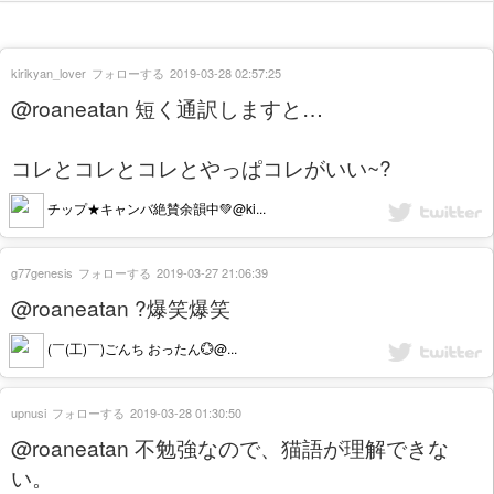
kirikyan_lover
フォローする
2019-03-28 02:57:25
@roaneatan 短く通訳しますと…
コレとコレとコレとやっぱコレがいい~?
チップ★キャンバ絶賛余韻中💚@ki...
g77genesis
フォローする
2019-03-27 21:06:39
@roaneatan ?爆笑爆笑
(￣(工)￣)ごんち おったん💮@...
upnusi
フォローする
2019-03-28 01:30:50
@roaneatan 不勉強なので、猫語が理解できな
い。