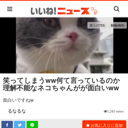
笑う(1753)
動物(820)
笑ってしまうww何て言っているのか
理解不能なネコちゃんがが面白いww
面白いですねw
るなるな
1,243 views
お気に入りに追加