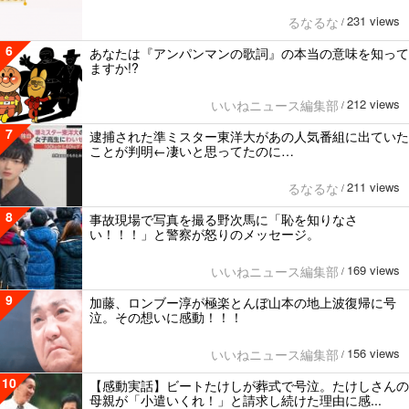
231 views
るなるな
/
6
あなたは『アンパンマンの歌詞』の本当の意味を知って
ますか!?
212 views
いいねニュース編集部
/
7
逮捕された準ミスター東洋大があの人気番組に出ていた
ことが判明←凄いと思ってたのに…
211 views
るなるな
/
8
事故現場で写真を撮る野次馬に「恥を知りなさ
い！！！」と警察が怒りのメッセージ。
169 views
いいねニュース編集部
/
9
加藤、ロンブー淳が極楽とんぼ山本の地上波復帰に号
泣。その想いに感動！！！
156 views
いいねニュース編集部
/
10
【感動実話】ビートたけしが葬式で号泣。たけしさんの
母親が「小遣いくれ！」と請求し続けた理由に感...