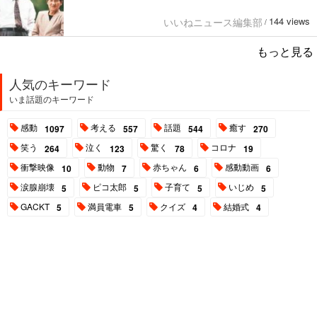
144 views
いいねニュース編集部
/
もっと見る
人気のキーワード
いま話題のキーワード
感動
考える
話題
癒す
1097
557
544
270
笑う
泣く
驚く
コロナ
264
123
78
19
衝撃映像
動物
赤ちゃん
感動動画
10
7
6
6
涙腺崩壊
ピコ太郎
子育て
いじめ
5
5
5
5
GACKT
満員電車
クイズ
結婚式
5
5
4
4