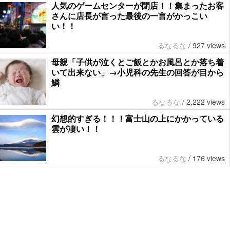
人気のゲームセンターが閉店！！集まったお客
さんに店長が言った最後の一言がかっこい
い！！
るなるな
/
927 views
母親「子供が泣くとご飯とかお風呂とか落ち着
いて出来ない」→小児科の先生の回答が目から
鱗
るなるな
/
2,222 views
幻想的すぎる！！！富士山の上にかかっている
雲が凄い！！
るなるな
/
176 views