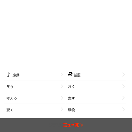
感動
話題
笑う
泣く
考える
癒す
驚く
動物