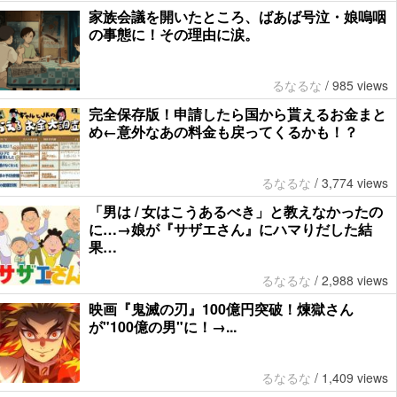
家族会議を開いたところ、ばあば号泣・娘嗚咽
の事態に！その理由に涙。
るなるな
/
985 views
完全保存版！申請したら国から貰えるお金まと
め←意外なあの料金も戻ってくるかも！？
るなるな
/
3,774 views
「男は / 女はこうあるべき」と教えなかったの
に…→娘が『サザエさん』にハマりだした結
果…
るなるな
/
2,988 views
映画『鬼滅の刃』100億円突破！煉獄さん
が"100億の男"に！→...
るなるな
/
1,409 views