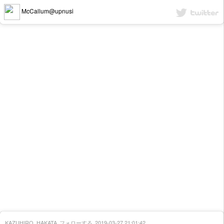
McCallum@upnusi
KAZUHIRO_HAKATA
フォローする
2019-03-27 21:01:42