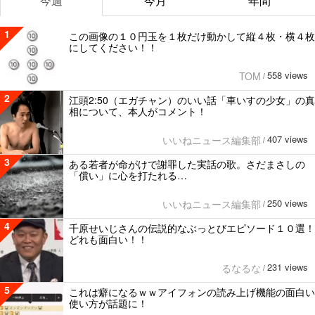
今週
今月
年間
1
この画像の１０円玉を１枚だけ動かして縦４枚・横４枚
にしてください！！
558 views
TOM
/
2
江頭2:50（エガチャン）のいい話「車いすの少女」の真
相について、本人がコメント！
407 views
いいねニュース編集部
/
3
ある若者が命がけで謝罪した実話の歌。さだまさしの
「償い」に心を打たれる…
250 views
いいねニュース編集部
/
4
千原せいじさんの伝説的なぶっとびエピソード１０選！
どれも面白い！！
231 views
るなるな
/
5
これは癖になるｗｗアイフォンの読み上げ機能の面白い
使い方が話題に！