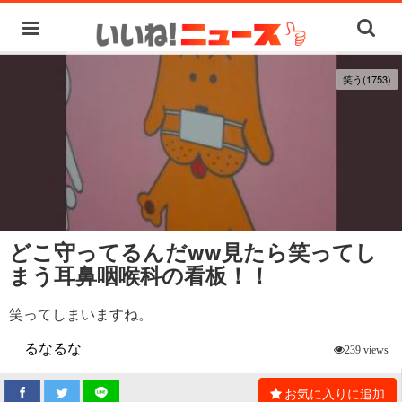
笑う(1753)
どこ守ってるんだww見たら笑ってし
まう耳鼻咽喉科の看板！！
笑ってしまいますね。
るなるな
239 views
お気に入りに追加