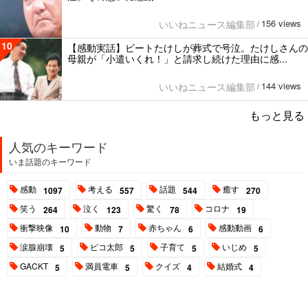
156 views
いいねニュース編集部
/
10
【感動実話】ビートたけしが葬式で号泣。たけしさんの
母親が「小遣いくれ！」と請求し続けた理由に感...
144 views
いいねニュース編集部
/
もっと見る
人気のキーワード
いま話題のキーワード
感動
考える
話題
癒す
1097
557
544
270
笑う
泣く
驚く
コロナ
264
123
78
19
衝撃映像
動物
赤ちゃん
感動動画
10
7
6
6
涙腺崩壊
ピコ太郎
子育て
いじめ
5
5
5
5
GACKT
満員電車
クイズ
結婚式
5
5
4
4