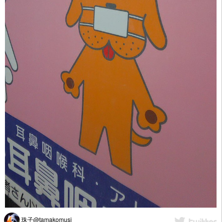
珠子@tamakomusi