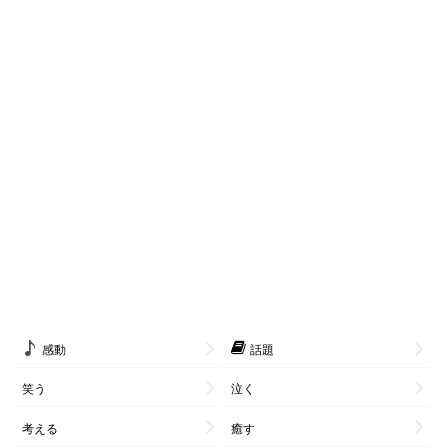
感動
話題
笑う
泣く
考える
癒す