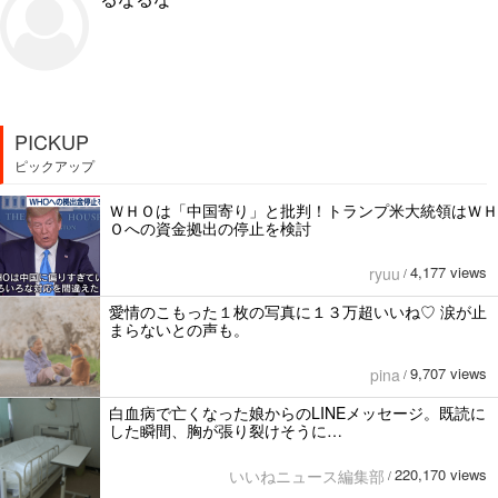
PICKUP
ピックアップ
ＷＨＯは「中国寄り」と批判！トランプ米大統領はＷＨ
Ｏへの資金拠出の停止を検討
4,177 views
ryuu
/
愛情のこもった１枚の写真に１３万超いいね♡ 涙が止
まらないとの声も。
9,707 views
pina
/
白血病で亡くなった娘からのLINEメッセージ。既読に
した瞬間、胸が張り裂けそうに…
220,170 views
いいねニュース編集部
/