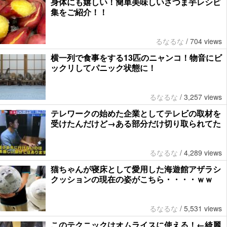
身体にも嬉しい！簡単美味しいさつま芋レシピ
集をご紹介！！
るなるな
/
704 views
横一列で食事をする13匹のニャンコ！物音にビ
ックリしてパニック状態に！
るなるな
/
3,257 views
テレワークの始めた企業としてテレビの取材を
受けたんだけど→ある部分だけ切り取られてた
るなるな
/
4,289 views
猫ちゃんが寝床として愛用した海遊館アザラシ
クッションの現在の姿がこちら・・・・ｗｗ
るなるな
/
5,531 views
このテクニックはオムライスに使える！←綺麗