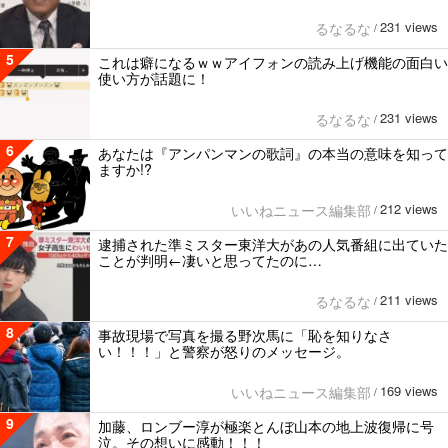
231 views
るなるな
/
5
これは癖になるｗｗアイフォンの読み上げ機能の面白い
使い方が話題に！
231 views
るなるな
/
6
あなたは『アンパンマンの歌詞』の本当の意味を知って
ますか!?
212 views
いいねニュース編集部
/
7
逮捕された準ミスター東洋大があの人気番組に出ていた
ことが判明←凄いと思ってたのに…
211 views
るなるな
/
8
事故現場で写真を撮る野次馬に「恥を知りなさ
い！！！」と警察が怒りのメッセージ。
169 views
いいねニュース編集部
/
9
加藤、ロンブー淳が極楽とんぼ山本の地上波復帰に号
泣。その想いに感動！！！