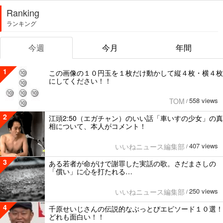
Ranking
ランキング
今週
今月
年間
1
この画像の１０円玉を１枚だけ動かして縦４枚・横４枚
にしてください！！
558 views
TOM
/
2
江頭2:50（エガチャン）のいい話「車いすの少女」の真
相について、本人がコメント！
407 views
いいねニュース編集部
/
3
ある若者が命がけで謝罪した実話の歌。さだまさしの
「償い」に心を打たれる…
250 views
いいねニュース編集部
/
4
千原せいじさんの伝説的なぶっとびエピソード１０選！
どれも面白い！！