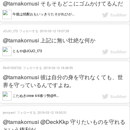
@tamakomusi そもそもどこにゴムかけてるんだ
午後は焼酎おもいッきりたそがれひが...
JOJO_t73
フォローする
2019-03-12 19:07:28
@tamakomusi 上記に無い壮絶な何か
ともや@JOJO_t73
Rin51533732
フォローする
2019-03-12 18:48:55
@tamakomusi 彼は自分の身を守れなくても、世
界を守っているんですよね。
こたぬきcrew 4/4春ツ勢@R...
jennywxf
フォローする
2019-03-12 19:00:51
@tamakomusi @DeckKkp 守りたいものを守れる
という権利だ。