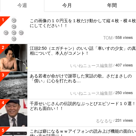
今週
今月
年間
1
この画像の１０円玉を１枚だけ動かして縦４枚・横４枚
にしてください！！
558 views
TOM
/
2
江頭2:50（エガチャン）のいい話「車いすの少女」の真
相について、本人がコメント！
407 views
いいねニュース編集部
/
3
ある若者が命がけで謝罪した実話の歌。さだまさしの
「償い」に心を打たれる…
250 views
いいねニュース編集部
/
4
千原せいじさんの伝説的なぶっとびエピソード１０選！
どれも面白い！！
231 views
るなるな
/
5
これは癖になるｗｗアイフォンの読み上げ機能の面白い
使い方が話題に！