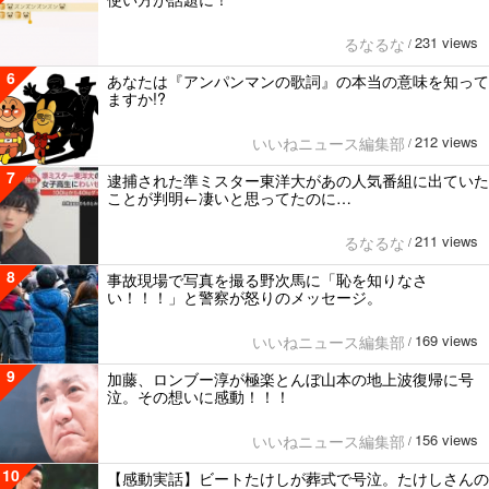
231 views
るなるな
/
6
あなたは『アンパンマンの歌詞』の本当の意味を知って
ますか!?
212 views
いいねニュース編集部
/
7
逮捕された準ミスター東洋大があの人気番組に出ていた
ことが判明←凄いと思ってたのに…
211 views
るなるな
/
8
事故現場で写真を撮る野次馬に「恥を知りなさ
い！！！」と警察が怒りのメッセージ。
169 views
いいねニュース編集部
/
9
加藤、ロンブー淳が極楽とんぼ山本の地上波復帰に号
泣。その想いに感動！！！
156 views
いいねニュース編集部
/
10
【感動実話】ビートたけしが葬式で号泣。たけしさんの