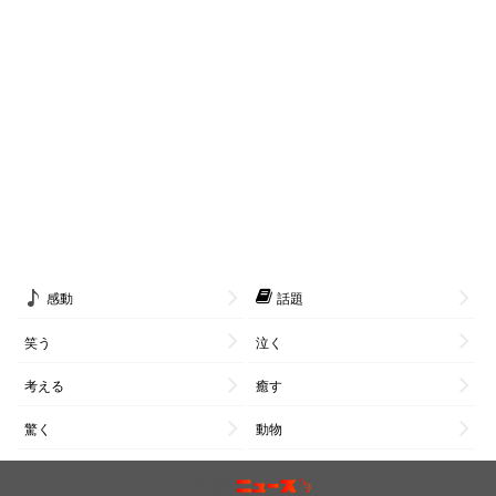
感動
話題
笑う
泣く
考える
癒す
驚く
動物