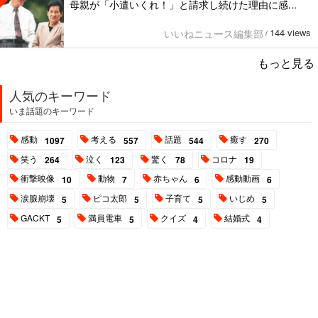
母親が「小遣いくれ！」と請求し続けた理由に感...
144 views
いいねニュース編集部
/
もっと見る
人気のキーワード
いま話題のキーワード
感動
考える
話題
癒す
1097
557
544
270
笑う
泣く
驚く
コロナ
264
123
78
19
衝撃映像
動物
赤ちゃん
感動動画
10
7
6
6
涙腺崩壊
ピコ太郎
子育て
いじめ
5
5
5
5
GACKT
満員電車
クイズ
結婚式
5
5
4
4