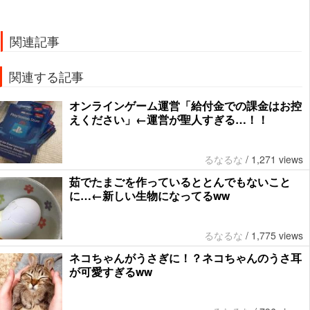
関連記事
関連する記事
オンラインゲーム運営「給付金での課金はお控
えください」←運営が聖人すぎる…！！
るなるな
/
1,271 views
茹でたまごを作っているととんでもないこと
に…←新しい生物になってるww
るなるな
/
1,775 views
ネコちゃんがうさぎに！？ネコちゃんのうさ耳
が可愛すぎるww