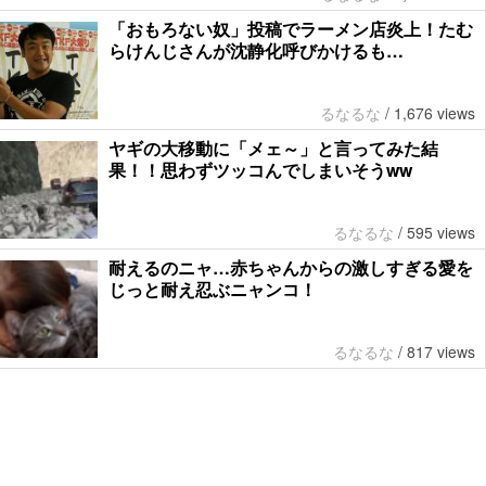
「おもろない奴」投稿でラーメン店炎上！たむ
らけんじさんが沈静化呼びかけるも…
るなるな
/
1,676 views
ヤギの大移動に「メェ～」と言ってみた結
果！！思わずツッコんでしまいそうww
るなるな
/
595 views
耐えるのニャ…赤ちゃんからの激しすぎる愛を
じっと耐え忍ぶニャンコ！
るなるな
/
817 views