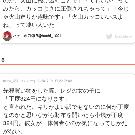
みたら、カッコよさに圧倒されちゃって」「今じ
ゃ火山巡りが趣味です」「火山カッコいいスよ
ね」って凄い人いた
ハチ。＠刀/幕R@hachi_100tl
6
mosa_357
フォローする
2017-04-17 20:58:09
先程買い物をした際、レジの女の子に
「丁度324円になります」
と言われた。キリがよい訳でもないのに何が丁度
なのかと思いながら財布を開いたら小銭が丁度
324円。彼女が一体何者なのか気になってしかた
がない。