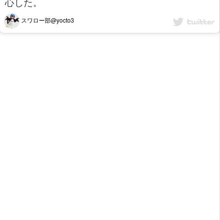
心した。
スワロー部@yocto3