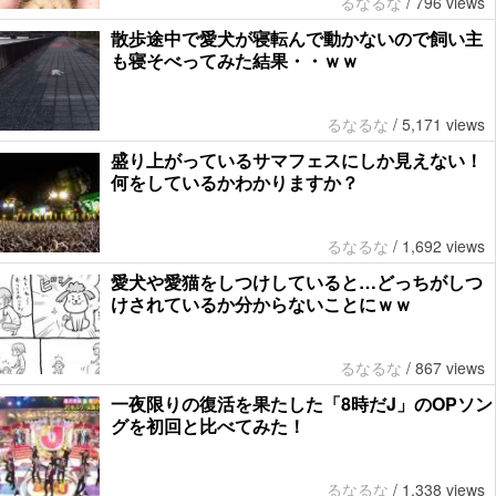
るなるな
/
796 views
散歩途中で愛犬が寝転んで動かないので飼い主
も寝そべってみた結果・・ｗｗ
るなるな
/
5,171 views
盛り上がっているサマフェスにしか見えない！
何をしているかわかりますか？
るなるな
/
1,692 views
愛犬や愛猫をしつけしていると…どっちがしつ
けされているか分からないことにｗｗ
るなるな
/
867 views
一夜限りの復活を果たした「8時だJ」のOPソン
グを初回と比べてみた！
るなるな
/
1,338 views