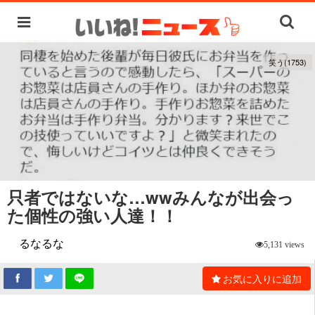
笑う(1753)
只者ではないな…wwみんなが出会っ
た個性の強い人達！！
るなるな
5,131 views
お気に入りに追加