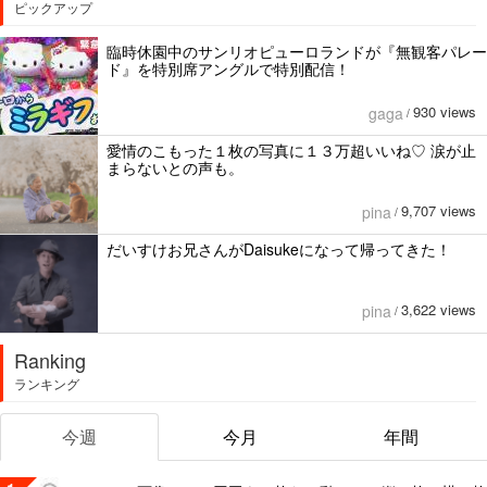
ピックアップ
臨時休園中のサンリオピューロランドが『無観客パレー
ド』を特別席アングルで特別配信！
930 views
gaga
/
愛情のこもった１枚の写真に１３万超いいね♡ 涙が止
まらないとの声も。
9,707 views
pina
/
だいすけお兄さんがDaisukeになって帰ってきた！
3,622 views
pina
/
Ranking
ランキング
今週
今月
年間