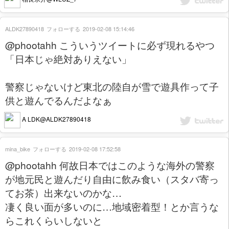
ALDK27890418
フォローする
2019-02-08 15:14:46
@phootahh こういうツイートに必ず現れるやつ
「日本じゃ絶対ありえない」
警察じゃないけど東北の陸自が雪で遊具作って子
供と遊んでるんだよなぁ
A LDK@ALDK27890418
mina_bike
フォローする
2019-02-08 17:52:58
@phootahh 何故日本ではこのような海外の警察
が地元民と遊んだり自由に飲み食い（スタバ寄っ
てお茶）出来ないのかな…
凄く良い面が多いのに…地域密着型！とか言うな
らこれくらいしないと