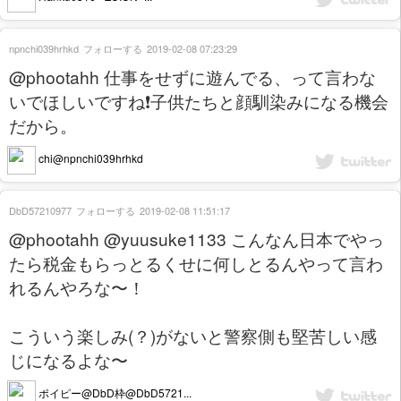
npnchi039hrhkd
フォローする
2019-02-08 07:23:29
@phootahh 仕事をせずに遊んでる、って言わな
いでほしいですね❗️子供たちと顔馴染みになる機会
だから。
chi@npnchi039hrhkd
DbD57210977
フォローする
2019-02-08 11:51:17
@phootahh @yuusuke1133 こんなん日本でやっ
たら税金もらっとるくせに何しとるんやって言わ
れるんやろな〜！
こういう楽しみ(？)がないと警察側も堅苦しい感
じになるよな〜
ポイピー@DbD枠@DbD5721...