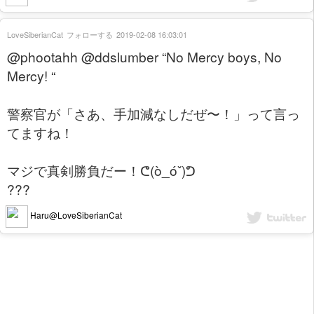
LoveSiberianCat
フォローする
2019-02-08 16:03:01
@phootahh @ddslumber “No Mercy boys, No
Mercy! “
警察官が「さあ、手加減なしだぜ〜！」って言っ
てますね！
マジで真剣勝負だー！ᕦ(ò_óˇ)ᕤ
???
Haru@LoveSiberianCat