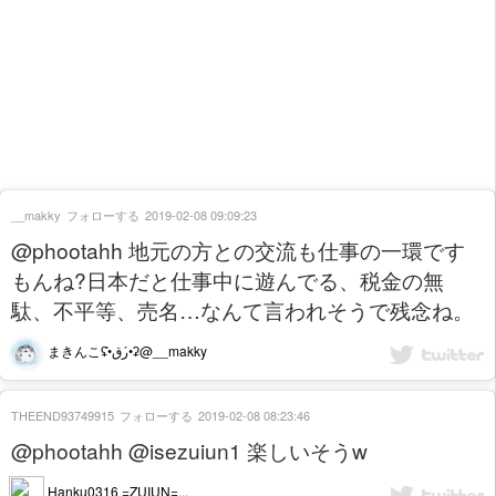
__makky
フォローする
2019-02-08 09:09:23
@phootahh 地元の方との交流も仕事の一環です
もんね?日本だと仕事中に遊んでる、税金の無
駄、不平等、売名…なんて言われそうで残念ね。
まきんこʢ•̀رق•́ʡ@__makky
THEEND93749915
フォローする
2019-02-08 08:23:46
@phootahh @isezuiun1 楽しいそうw
Hanku0316 =ZUIUN=...