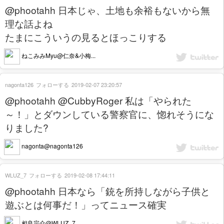
@phootahh 日本じゃ、土地も余裕もないから無
理な話よね
たまにこういうの見るとほっこりする
ねこみみMyu@仁奈&小梅...
nagonta126
フォローする
2019-02-07 23:20:57
@phootahh @CubbyRoger 私は「やられた
～！」とダウンしている警察官に、惚れそうにな
りました?
nagonta@nagonta126
WLUZ_7
フォローする
2019-02-08 17:44:11
@phootahh 日本なら「銃を所持しながら子供と
遊ぶとは何事だ！」ってニュース確実
相良宗介@WLUZ_7