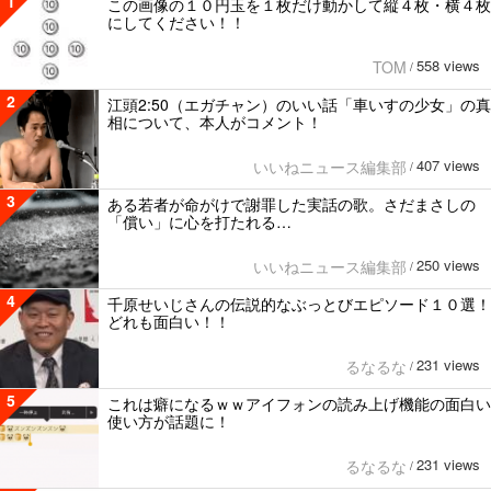
1
この画像の１０円玉を１枚だけ動かして縦４枚・横４枚
にしてください！！
558 views
TOM
/
2
江頭2:50（エガチャン）のいい話「車いすの少女」の真
相について、本人がコメント！
407 views
いいねニュース編集部
/
3
ある若者が命がけで謝罪した実話の歌。さだまさしの
「償い」に心を打たれる…
250 views
いいねニュース編集部
/
4
千原せいじさんの伝説的なぶっとびエピソード１０選！
どれも面白い！！
231 views
るなるな
/
5
これは癖になるｗｗアイフォンの読み上げ機能の面白い
使い方が話題に！
231 views
るなるな
/