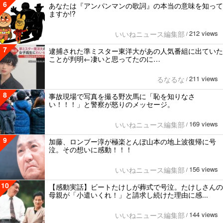
6
あなたは『アンパンマンの歌詞』の本当の意味を知って
ますか!?
212 views
いいねニュース編集部
/
7
逮捕された準ミスター東洋大があの人気番組に出ていた
ことが判明←凄いと思ってたのに…
211 views
るなるな
/
8
事故現場で写真を撮る野次馬に「恥を知りなさ
い！！！」と警察が怒りのメッセージ。
169 views
いいねニュース編集部
/
9
加藤、ロンブー淳が極楽とんぼ山本の地上波復帰に号
泣。その想いに感動！！！
156 views
いいねニュース編集部
/
10
【感動実話】ビートたけしが葬式で号泣。たけしさんの
母親が「小遣いくれ！」と請求し続けた理由に感...
144 views
いいねニュース編集部
/