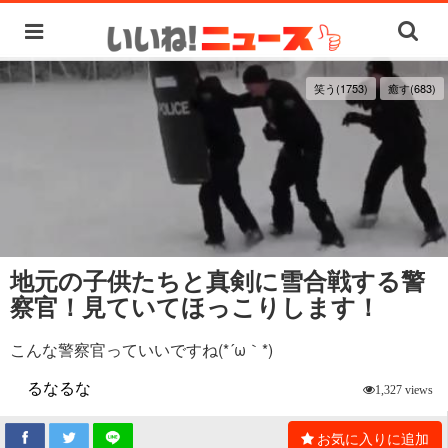
笑う(1753)
癒す(683)
地元の子供たちと真剣に雪合戦する警
察官！見ていてほっこりします！
こんな警察官っていいですね(*´ω｀*)
るなるな
1,327 views
お気に入りに追加