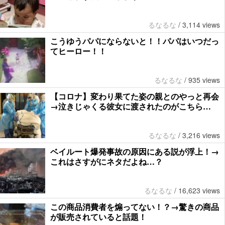
るなるな
/
3,114 views
こうゆうパパにならないと！！パパはいつだっ
てヒーロー！！
るなるな
/
935 views
【コロナ】変わり果てた姿の親とのやっと再会
→泣きじゃくる彼女に渡されたのがこちら…
るなるな
/
3,216 views
ベイルート爆発事故の原因にある説が浮上！→
これはさすがにネタだよね…？
るなるな
/
16,623 views
この商品消費者を煽ってない！？→驚きの商品
が販売されていると話題！