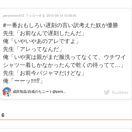
persimmon412
フォローする
2014-09-14 10:06:40
#一番おもしろい遅刻の言い訳考えた奴が優勝
先生「お前なんで遅刻したんだ」
俺「いやいやあのアレですよ」
先生「アレってなんだ」
俺「いや実は親がまだ服洗ってなくて、ウチワイ
シャツ一着しかなかったんで乾くの待ってて…」
先生「お前今パジャマだけどな」
俺「ーーッ‼︎‼︎⁉︎」
成田智晶/自戒のちニート@pers...
6