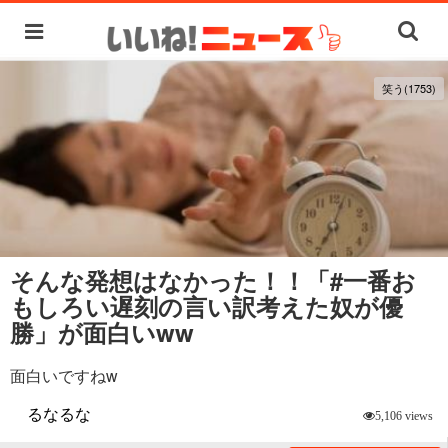
笑う(1753)
そんな発想はなかった！！「#一番お
もしろい遅刻の言い訳考えた奴が優
勝」が面白いww
面白いですねw
るなるな
5,106 views