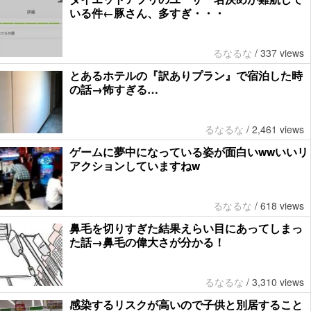
いる件←豚さん、多すぎ・・・
るなるな
/
337 views
とあるホテルの『訳ありプラン』で宿泊した時
の話→怖すぎる…
るなるな
/
2,461 views
ゲームに夢中になっている姿が面白いwwいいリ
アクションしていますねw
るなるな
/
618 views
鼻毛を切りすぎた結果えらい目にあってしまっ
た話→鼻毛の偉大さが分かる！
るなるな
/
3,310 views
感染するリスクが高いので子供と別居すること