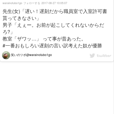
warainotubo1go
フォローする
2017-08-27 10:05:07
先生(女)「遅い！遅刻だから職員室で入室許可書
貰ってきなさい」
男子「えぇー。お前が起こしてくれないからだ
ろ?」
教室「ザワッ…」 って事が昔あった。
#一番おもしろい遅刻の言い訳考えた奴が優勝
笑いのツボ@warainotubo1go