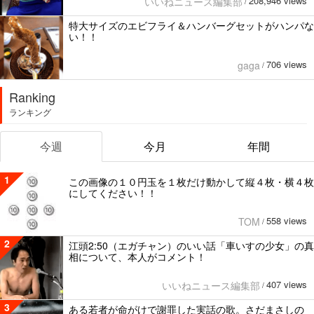
208,946 views
いいねニュース編集部
/
特大サイズのエビフライ＆ハンバーグセットがハンパな
い！！
706 views
gaga
/
Ranking
ランキング
今週
今月
年間
1
この画像の１０円玉を１枚だけ動かして縦４枚・横４枚
にしてください！！
558 views
TOM
/
2
江頭2:50（エガチャン）のいい話「車いすの少女」の真
相について、本人がコメント！
407 views
いいねニュース編集部
/
3
ある若者が命がけで謝罪した実話の歌。さだまさしの