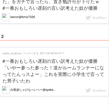
た」をガチで言ったら、置き勉許可が下りたｗ
#一番おもしろい遅刻の言い訳考えた奴が優勝
kanon@tomo7026
2
syake_byakuya
フォローする
2017-02-08 04:47:11
#一番おもしろい遅刻の言い訳考えた奴が優勝
「いやー参った参った！道がルームランナーにな
ってたんっスよー」これを実際に小学生で言って
た男子いたわ
白夜@しゃけなべいべー@syake...