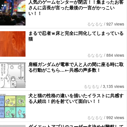
人気のゲームセンターが閉店！！集まったお客
さんに店長が言った最後の一言がかっこい
い！！
るなるな
/
927 views
まるで忍者ｗ床と完全に同化してしまっている
猫
るなるな
/
884 views
肩幅ガンダムが電車で人と人の間に座る時に取
る行動がこちら…←共感の声多数！
るなるな
/
3,135 views
犬と猫の性格の違いを描いたイラストに共感す
る人続出！的を射ていて面白い！！
るなるな
/
992 views
ダイエットアプリのユーザー名決めが難航して