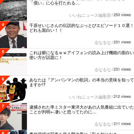
「償い」に心を打たれる…
250 views
いいねニュース編集部
/
4
千原せいじさんの伝説的なぶっとびエピソード１０選！
どれも面白い！！
231 views
るなるな
/
5
これは癖になるｗｗアイフォンの読み上げ機能の面白い
使い方が話題に！
231 views
るなるな
/
6
あなたは『アンパンマンの歌詞』の本当の意味を知って
ますか!?
212 views
いいねニュース編集部
/
7
逮捕された準ミスター東洋大があの人気番組に出ていた
ことが判明←凄いと思ってたのに…
211 views
るなるな
/
8
事故現場で写真を撮る野次馬に「恥を知りなさ