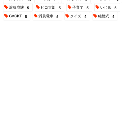
涙腺崩壊
ピコ太郎
子育て
いじめ
5
5
5
5
GACKT
満員電車
クイズ
結婚式
5
5
4
4