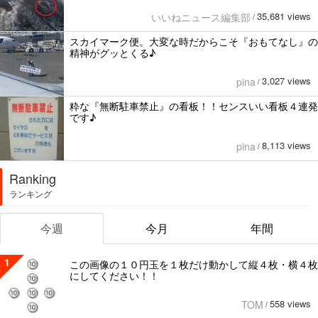
35,681 views
いいねニュース編集部
/
スカイマーク便。大変な時だからこそ『おもてなし』の
精神がグッとくる♪
3,027 views
pina
/
粋な『無断駐車禁止』の看板！！センスいい看板４連発
です♪
8,113 views
pina
/
Ranking
ランキング
今週
今月
年間
1
この画像の１０円玉を１枚だけ動かして縦４枚・横４枚
にしてください！！
558 views
TOM
/