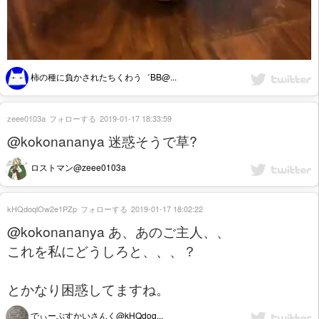
柿の種に負かされたちくわう゛BB@...
zeee0103a
フォローする
2019-01-17 18:33:59
@kokonananya 迷惑そうで草?
ロストマン@zeee0103a
kHQdoqlOw2e1PZp
フォローする
2019-01-17 18:02:22
@kokonananya あ、あのご主人、、
これを私にどうしろと、、、？
とかなり困惑してますね。
でぃーぷすかいさんく@kHQdoq...