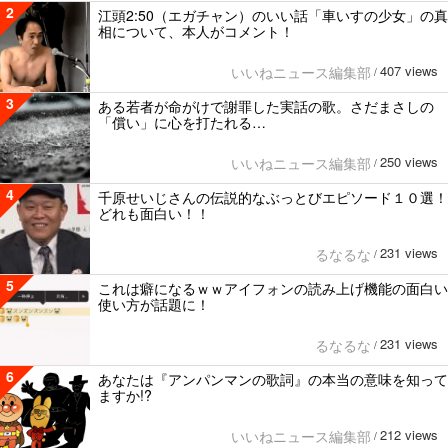
2
江頭2:50（エガチャン）のいい話「車いすの少女」の真
相について、本人がコメント！
407 views
いいねニュース編集部
/
3
ある若者が命がけで謝罪した実話の歌。さだまさしの
「償い」に心を打たれる…
250 views
いいねニュース編集部
/
4
千原せいじさんの伝説的なぶっとびエピソード１０選！
どれも面白い！！
231 views
るなるな
/
5
これは癖になるｗｗアイフォンの読み上げ機能の面白い
使い方が話題に！
231 views
るなるな
/
6
あなたは『アンパンマンの歌詞』の本当の意味を知って
ますか!?
212 views
いいねニュース編集部
/