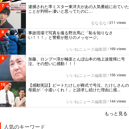
7
逮捕された準ミスター東洋大があの人気番組に出ていた
ことが判明←凄いと思ってたのに…
211 views
るなるな
/
8
事故現場で写真を撮る野次馬に「恥を知りなさ
い！！！」と警察が怒りのメッセージ。
169 views
いいねニュース編集部
/
9
加藤、ロンブー淳が極楽とんぼ山本の地上波復帰に号
泣。その想いに感動！！！
156 views
いいねニュース編集部
/
10
【感動実話】ビートたけしが葬式で号泣。たけしさんの
母親が「小遣いくれ！」と請求し続けた理由に感...
144 views
いいねニュース編集部
/
もっと見る
人気のキーワード