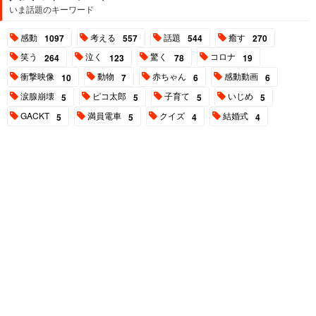
いま話題のキーワード
感動
考える
話題
癒す
1097
557
544
270
笑う
泣く
驚く
コロナ
264
123
78
19
衝撃映像
動物
赤ちゃん
感動動画
10
7
6
6
涙腺崩壊
ピコ太郎
子育て
いじめ
5
5
5
5
GACKT
満員電車
クイズ
結婚式
5
5
4
4