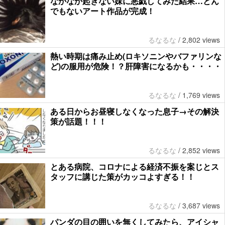
なかなか起きない妹に悪戯してみた結果…とん
でもないアート作品が完成！
るなるな
/
2,802 views
熱い時期は痛み止め(ロキソニンやバファリンな
ど)の服用が危険！？肝障害になるかも・・・・
るなるな
/
1,769 views
ある日からお昼寝しなくなった息子→その解決
策が話題！！！
るなるな
/
2,852 views
とある病院、コロナによる経済不振を案じとス
タッフに講じた策がカッコよすぎる！！
るなるな
/
3,687 views
パンダの目の囲いを無くしてみたら、アイシャ