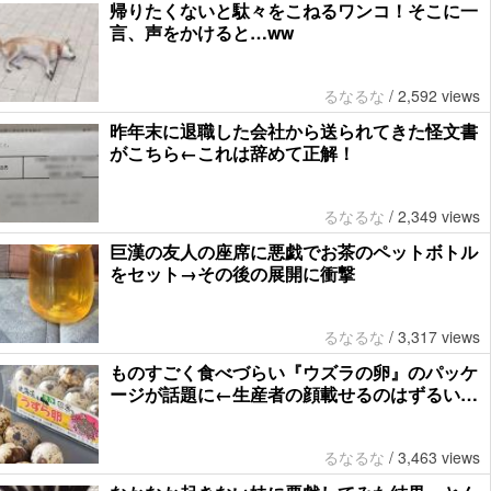
帰りたくないと駄々をこねるワンコ！そこに一
言、声をかけると…ww
るなるな
/
2,592 views
昨年末に退職した会社から送られてきた怪文書
がこちら←これは辞めて正解！
るなるな
/
2,349 views
巨漢の友人の座席に悪戯でお茶のペットボトル
をセット→その後の展開に衝撃
るなるな
/
3,317 views
ものすごく食べづらい『ウズラの卵』のパッケ
ージが話題に←生産者の顔載せるのはずるい…
るなるな
/
3,463 views