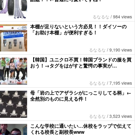
るなるな
/
984 views
本棚が足りないという方必見！！ダイソーの
「お助け本棚」が便利すぎる！
るなるな
/
9,190 views
【韓国】ユニクロ不買！韓国ブランドの服を買
おう！→タグをはがすと驚愕の事実が…
るなるな
/
7,195 views
母「岩の上でアザラシがにっこりしてる柄」←
全然別のものに見える件！
るなるな
/
3,523 views
こんな学校に通いたい…休校をラップで伝えて
くれる校長と副校長www