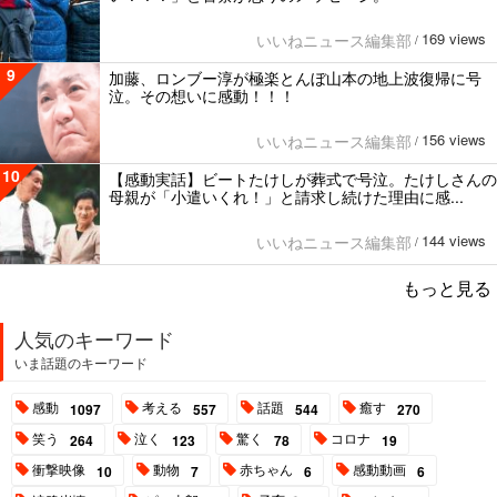
169 views
いいねニュース編集部
/
9
加藤、ロンブー淳が極楽とんぼ山本の地上波復帰に号
泣。その想いに感動！！！
156 views
いいねニュース編集部
/
10
【感動実話】ビートたけしが葬式で号泣。たけしさんの
母親が「小遣いくれ！」と請求し続けた理由に感...
144 views
いいねニュース編集部
/
もっと見る
人気のキーワード
いま話題のキーワード
感動
考える
話題
癒す
1097
557
544
270
笑う
泣く
驚く
コロナ
264
123
78
19
衝撃映像
動物
赤ちゃん
感動動画
10
7
6
6