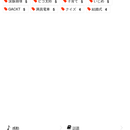
涙腺崩壊
ピコ太郎
子育て
いじめ
5
5
5
5
GACKT
満員電車
クイズ
結婚式
5
5
4
4
感動
話題