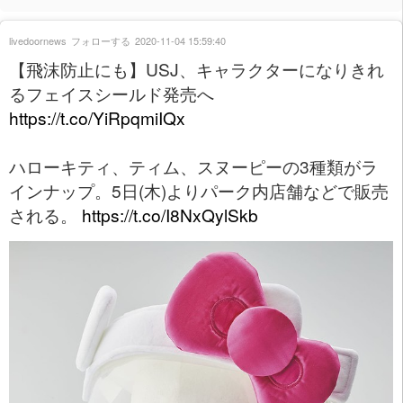
livedoornews
フォローする
2020-11-04 15:59:40
【飛沫防止にも】USJ、キャラクターになりきれ
るフェイスシールド発売へ
https://t.co/YiRpqmiIQx
ハローキティ、ティム、スヌーピーの3種類がラ
インナップ。5日(木)よりパーク内店舗などで販売
される。
https://t.co/I8NxQylSkb