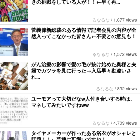
きの挑戦をしている人が！！←早く再...
るなるな
/
1,677 views
菅義偉新総裁のある情報で記者会見の内容が全
然入ってこなかった皆さん←不要との意見も！
るなるな
/
1,572 views
がん治療の影響で髪の毛が抜け始めた奥様と夫
婦でカツラを見に行った→入店早々勘違いさ
れ...
るなるな
/
832 views
ユーモアって大切だなw人付き合いする時は、
マネしてみたいですねww
るなるな
/
4,709 views
タイヤメーカーが作ったある浴衣がオシャレと
話題！！←普通に可愛いですね！