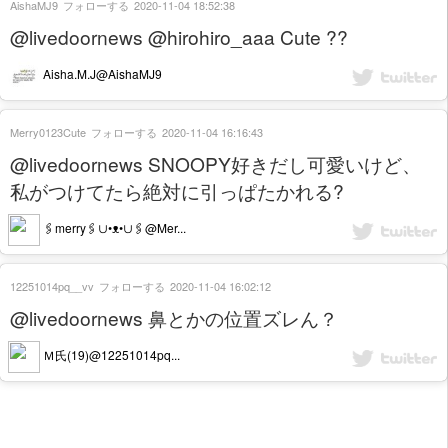
AishaMJ9
フォローする
2020-11-04 18:52:38
@livedoornews @hirohiro_aaa Cute ??
Aisha.M.J@AishaMJ9
Merry0123Cute
フォローする
2020-11-04 16:16:43
@livedoornews SNOOPY好きだし可愛いけど、
私がつけてたら絶対に引っぱたかれる?
🖇merry🖇∪•ᴥ•∪🖇@Mer...
12251014pq__vv
フォローする
2020-11-04 16:02:12
@livedoornews 鼻とかの位置ズレん？
Ｍ氏(19)@12251014pq...