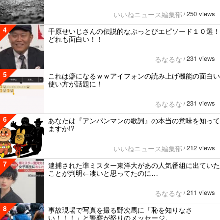
250 views
いいねニュース編集部
/
4
千原せいじさんの伝説的なぶっとびエピソード１０選！
どれも面白い！！
231 views
るなるな
/
5
これは癖になるｗｗアイフォンの読み上げ機能の面白い
使い方が話題に！
231 views
るなるな
/
6
あなたは『アンパンマンの歌詞』の本当の意味を知って
ますか!?
212 views
いいねニュース編集部
/
7
逮捕された準ミスター東洋大があの人気番組に出ていた
ことが判明←凄いと思ってたのに…
211 views
るなるな
/
8
事故現場で写真を撮る野次馬に「恥を知りなさ
い！！！」と警察が怒りのメッセージ。