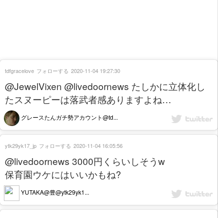
tdfgracelove
フォローする
2020-11-04 19:27:30
@JewelVixen @livedoornews たしかに立体化し
たスヌーピーは落武者感ありますよね…
グレースたんガチ勢アカウント@td...
ytk29yk17_jp
フォローする
2020-11-04 16:05:56
@livedoornews 3000円くらいしそうw
保育園ウケにはいいかもね?
YUTAKA@豊@ytk29yk1...