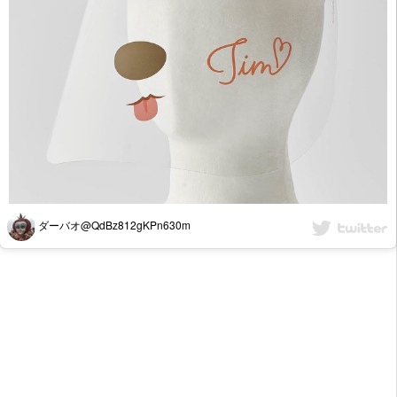
ダーバオ@QdBz812gKPn630m