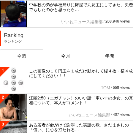
中学校の弟が学校帰りに床屋で丸坊主にしてきた。失恋
でもしたのかと思ったら…
208,946 views
いいねニュース編集部
/
Ranking
ランキング
今週
今月
年間
1
この画像の１０円玉を１枚だけ動かして縦４枚・横４枚
にしてください！！
558 views
TOM
/
2
江頭2:50（エガチャン）のいい話「車いすの少女」の真
相について、本人がコメント！
407 views
いいねニュース編集部
/
3
ある若者が命がけで謝罪した実話の歌。さだまさしの
「償い」に心を打たれる…