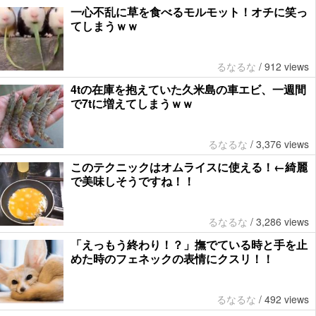
一心不乱に草を食べるモルモット！オチに笑っ
てしまうｗｗ
るなるな
/
912 views
4tの在庫を抱えていた久米島の車エビ、一週間
で7tに増えてしまうｗｗ
るなるな
/
3,376 views
このテクニックはオムライスに使える！←綺麗
で美味しそうですね！！
るなるな
/
3,286 views
「えっもう終わり！？」撫でている時と手を止
めた時のフェネックの表情にクスリ！！
るなるな
/
492 views