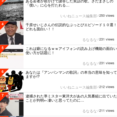
3
ある若者が命がけで謝罪した実話の歌。さだまさしの
「償い」に心を打たれる…
250 views
いいねニュース編集部
/
4
千原せいじさんの伝説的なぶっとびエピソード１０選！
どれも面白い！！
231 views
るなるな
/
5
これは癖になるｗｗアイフォンの読み上げ機能の面白い
使い方が話題に！
231 views
るなるな
/
6
あなたは『アンパンマンの歌詞』の本当の意味を知って
ますか!?
212 views
いいねニュース編集部
/
7
逮捕された準ミスター東洋大があの人気番組に出ていた
ことが判明←凄いと思ってたのに…
211 views
るなるな
/