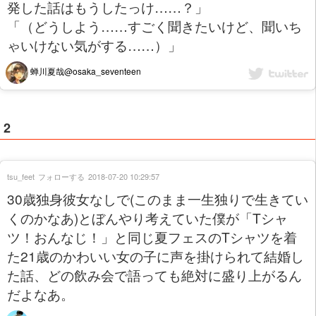
発した話はもうしたっけ……？」
「（どうしよう……すごく聞きたいけど、聞いち
ゃいけない気がする……）」
蝉川夏哉@osaka_seventeen
2
tsu_feet
フォローする
2018-07-20 10:29:57
30歳独身彼女なしで(このまま一生独りで生きてい
くのかなあ)とぼんやり考えていた僕が「Tシャ
ツ！おんなじ！」と同じ夏フェスのTシャツを着
た21歳のかわいい女の子に声を掛けられて結婚し
た話、どの飲み会で語っても絶対に盛り上がるん
だよなあ。