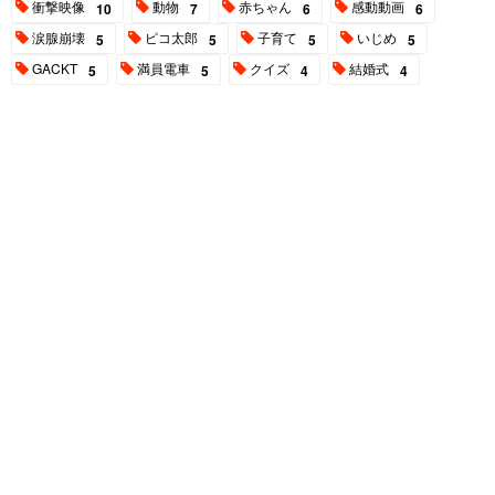
衝撃映像
動物
赤ちゃん
感動動画
10
7
6
6
涙腺崩壊
ピコ太郎
子育て
いじめ
5
5
5
5
GACKT
満員電車
クイズ
結婚式
5
5
4
4