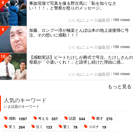
8
事故現場で写真を撮る野次馬に「恥を知りなさ
い！！！」と警察が怒りのメッセージ。
169 views
いいねニュース編集部
/
9
加藤、ロンブー淳が極楽とんぼ山本の地上波復帰に号
泣。その想いに感動！！！
156 views
いいねニュース編集部
/
10
【感動実話】ビートたけしが葬式で号泣。たけしさんの
母親が「小遣いくれ！」と請求し続けた理由に感...
144 views
いいねニュース編集部
/
もっと見る
人気のキーワード
いま話題のキーワード
感動
考える
話題
癒す
1097
557
544
270
笑う
泣く
驚く
コロナ
264
123
78
19