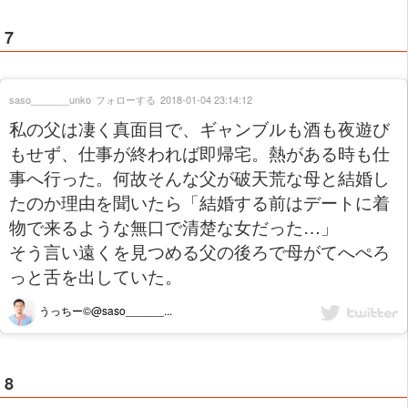
7
saso_______unko
フォローする
2018-01-04 23:14:12
私の父は凄く真面目で、ギャンブルも酒も夜遊び
もせず、仕事が終われば即帰宅。熱がある時も仕
事へ行った。何故そんな父が破天荒な母と結婚し
たのか理由を聞いたら「結婚する前はデートに着
物で来るような無口で清楚な女だった…」
そう言い遠くを見つめる父の後ろで母がてへぺろ
っと舌を出していた。
うっちー©︎@saso______...
8