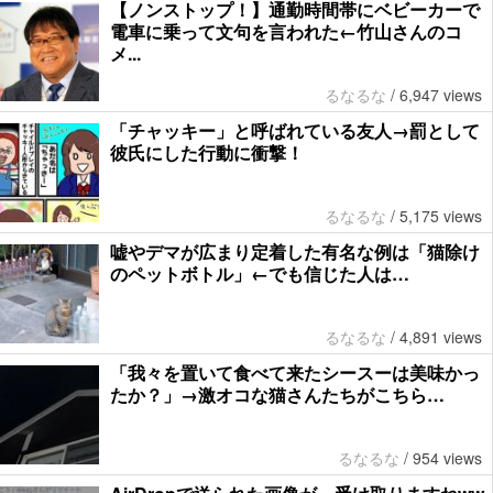
【ノンストップ！】通勤時間帯にベビーカーで
電車に乗って文句を言われた←竹山さんのコ
メ...
るなるな
/
6,947 views
「チャッキー」と呼ばれている友人→罰として
彼氏にした行動に衝撃！
るなるな
/
5,175 views
嘘やデマが広まり定着した有名な例は「猫除け
のペットボトル」←でも信じた人は…
るなるな
/
4,891 views
「我々を置いて食べて来たシースーは美味かっ
たか？」→激オコな猫さんたちがこちら…
るなるな
/
954 views