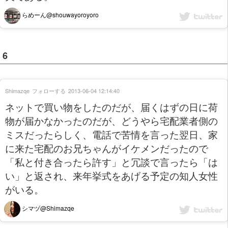
らめーん@shouwayoroyoro
6
Shimazqe
フォローする
2013-06-04 12:14:40
ネットで買い物をしたのだが、届くはずの日に荷
物が届かなかったのだが、どうやら宅配業者側の
ミスだったらしく、電話で苦情を言った翌日、家
に来た宅配のお兄ちゃんがイケメンだったので
「私と付き合ったら許す」と冗談で言ったら「は
い」と返され、来年挙式をあげる予定の知人女性
がいる。
シマヅ@Shimazqe