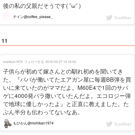
後の私の父親だそうです( ˘ω˘ )
テイン@coffee_please_
11
mohikan1974
フォローする
2016-03-27 10:16:02
子供らが初めて嫁さんとの馴れ初めを聞いてき
た。『パパが働いてたエアガン屋に毎週BB弾を買
いに来ていたのがママだよ。M60E4で1回のサバ
ゲに4000発バラ撒いていたんだよ。エコロジー弾
で地球に優しかったよ』と正直に教えました。た
ぶん半分も伝わってないなあ。
もひかん@mohikan1974