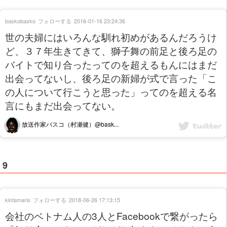
baskobasko
フォローする
2016-01-16 23:24:36
世の夫婦にはいろんな馴れ初めがあるんだろうけ
ど、３７年生きてきて、獅子舞の前足と後ろ足の
バイトで知り合ったってのを超えるもんにはまだ
出会ってないし、後ろ足の新婦が式で言った「こ
の人について行こうと思った」ってのを超える名
言にもまだ出会ってない。
放送作家バスコ（村瀬健）@bask...
9
kintamario
フォローする
2018-06-26 17:13:15
会社のベトナム人の3人とFacebookで繋がったら