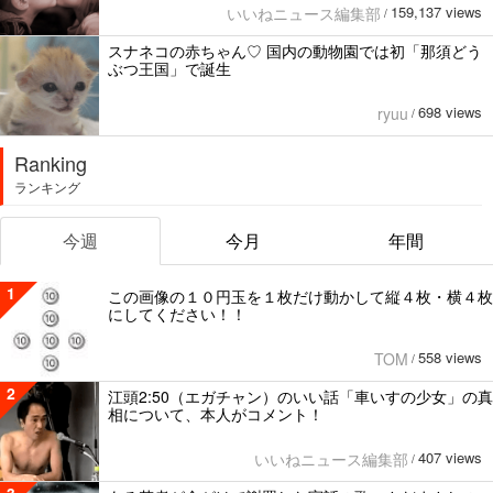
159,137 views
いいねニュース編集部
/
スナネコの赤ちゃん♡ 国内の動物園では初「那須どう
ぶつ王国」で誕生
698 views
ryuu
/
Ranking
ランキング
今週
今月
年間
1
この画像の１０円玉を１枚だけ動かして縦４枚・横４枚
にしてください！！
558 views
TOM
/
2
江頭2:50（エガチャン）のいい話「車いすの少女」の真
相について、本人がコメント！
407 views
いいねニュース編集部
/