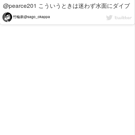
@pearce201 こういうときは迷わず水面にダイブ
竹輪麸@sago_okappa