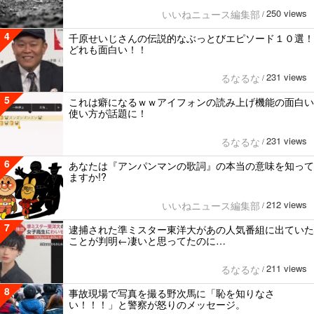
250 views
いいねニュース編集部
/
4
千原せいじさんの伝説的なぶっとびエピソード１０選！
どれも面白い！！
231 views
るなるな
/
5
これは癖になるｗｗアイフォンの読み上げ機能の面白い
使い方が話題に！
231 views
るなるな
/
6
あなたは『アンパンマンの歌詞』の本当の意味を知って
ますか!?
212 views
いいねニュース編集部
/
7
逮捕された準ミスター東洋大があの人気番組に出ていた
ことが判明←凄いと思ってたのに…
211 views
るなるな
/
8
事故現場で写真を撮る野次馬に「恥を知りなさ
い！！！」と警察が怒りのメッセージ。