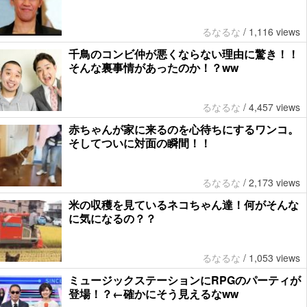
るなるな
/
1,116 views
千鳥のコンビ仲が悪くならない理由に驚き！！
そんな裏事情があったのか！？ww
るなるな
/
4,457 views
赤ちゃんが家に来るのを心待ちにするワンコ。
そしてついに対面の瞬間！！
るなるな
/
2,173 views
米の収穫を見ているネコちゃん達！何がそんな
に気になるの？？
るなるな
/
1,053 views
ミュージックステーションにRPGのパーティが
登場！？←確かにそう見えるなww