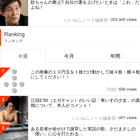
欽ちゃんの教え!! 自分の運を上げたいときは「これ」だ
よね！
203,945 views
いいねニュース編集部
/
Ranking
ランキング
今週
今月
年間
1
この画像の１０円玉を１枚だけ動かして縦４枚・横４枚
にしてください！！
558 views
TOM
/
2
江頭2:50（エガチャン）のいい話「車いすの少女」の真
相について、本人がコメント！
407 views
いいねニュース編集部
/
3
ある若者が命がけで謝罪した実話の歌。さだまさしの
「償い」に心を打たれる…