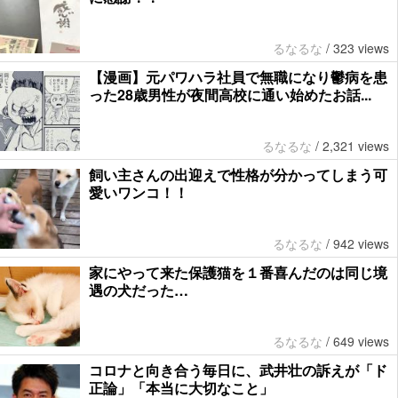
るなるな
/
323 views
【漫画】元パワハラ社員で無職になり鬱病を患
った28歳男性が夜間高校に通い始めたお話...
るなるな
/
2,321 views
飼い主さんの出迎えで性格が分かってしまう可
愛いワンコ！！
るなるな
/
942 views
家にやって来た保護猫を１番喜んだのは同じ境
遇の犬だった…
るなるな
/
649 views
コロナと向き合う毎日に、武井壮の訴えが「ド
正論」「本当に大切なこと」