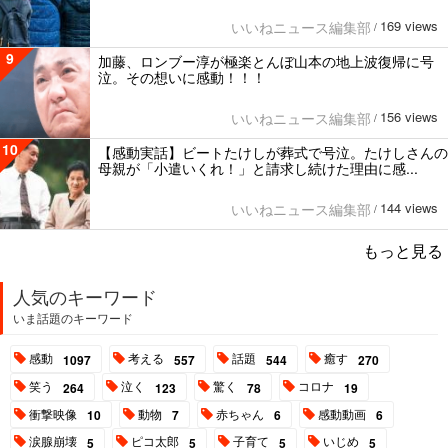
169 views
いいねニュース編集部
/
9
加藤、ロンブー淳が極楽とんぼ山本の地上波復帰に号
泣。その想いに感動！！！
156 views
いいねニュース編集部
/
10
【感動実話】ビートたけしが葬式で号泣。たけしさんの
母親が「小遣いくれ！」と請求し続けた理由に感...
144 views
いいねニュース編集部
/
もっと見る
人気のキーワード
いま話題のキーワード
感動
考える
話題
癒す
1097
557
544
270
笑う
泣く
驚く
コロナ
264
123
78
19
衝撃映像
動物
赤ちゃん
感動動画
10
7
6
6
涙腺崩壊
ピコ太郎
子育て
いじめ
5
5
5
5