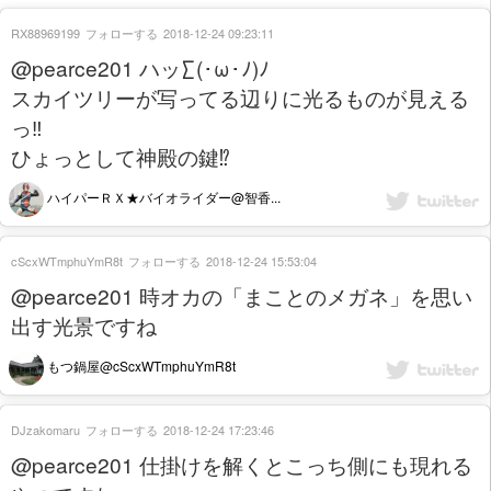
RX88969199
フォローする
2018-12-24 09:23:11
@pearce201 ハッ∑(･ω･ﾉ)ﾉ
スカイツリーが写ってる辺りに光るものが見える
っ‼️
ひょっとして神殿の鍵⁉️
ハイパーＲＸ★バイオライダー@智香...
cScxWTmphuYmR8t
フォローする
2018-12-24 15:53:04
@pearce201 時オカの「まことのメガネ」を思い
出す光景ですね
もつ鍋屋@cScxWTmphuYmR8t
DJzakomaru
フォローする
2018-12-24 17:23:46
@pearce201 仕掛けを解くとこっち側にも現れる