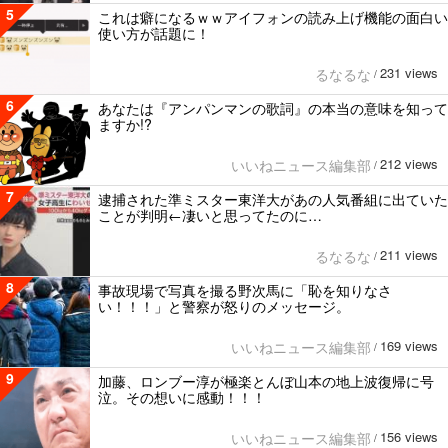
5
これは癖になるｗｗアイフォンの読み上げ機能の面白い
使い方が話題に！
231 views
るなるな
/
6
あなたは『アンパンマンの歌詞』の本当の意味を知って
ますか!?
212 views
いいねニュース編集部
/
7
逮捕された準ミスター東洋大があの人気番組に出ていた
ことが判明←凄いと思ってたのに…
211 views
るなるな
/
8
事故現場で写真を撮る野次馬に「恥を知りなさ
い！！！」と警察が怒りのメッセージ。
169 views
いいねニュース編集部
/
9
加藤、ロンブー淳が極楽とんぼ山本の地上波復帰に号
泣。その想いに感動！！！
156 views
いいねニュース編集部
/