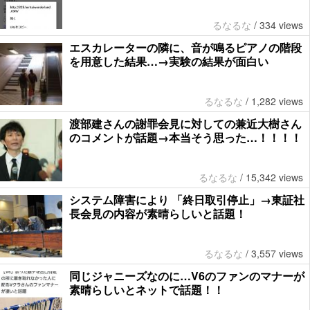
るなるな
/
334 views
エスカレーターの隣に、音が鳴るピアノの階段
を用意した結果…→実験の結果が面白い
るなるな
/
1,282 views
渡部建さんの謝罪会見に対しての兼近大樹さん
のコメントが話題→本当そう思った…！！！！
るなるな
/
15,342 views
システム障害により 「終日取引停止」→東証社
長会見の内容が素晴らしいと話題！
るなるな
/
3,557 views
同じジャニーズなのに…V6のファンのマナーが
素晴らしいとネットで話題！！