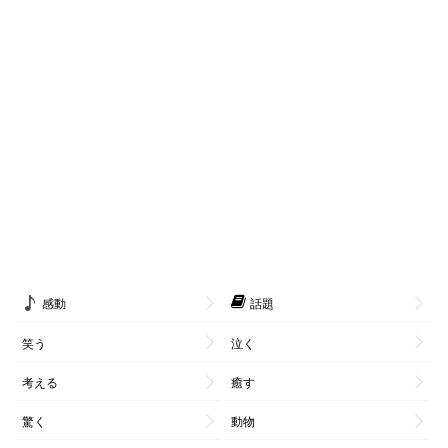
感動
話題
笑う
泣く
考える
癒す
驚く
動物