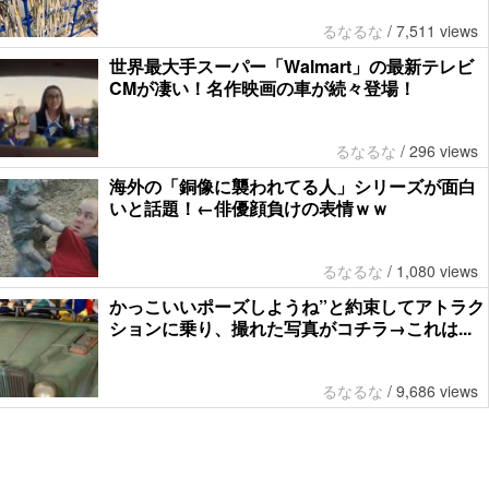
るなるな
/
7,511 views
世界最大手スーパー「Walmart」の最新テレビ
CMが凄い！名作映画の車が続々登場！
るなるな
/
296 views
海外の「銅像に襲われてる人」シリーズが面白
いと話題！←俳優顔負けの表情ｗｗ
るなるな
/
1,080 views
かっこいいポーズしようね”と約束してアトラク
ションに乗り、撮れた写真がコチラ→これは...
るなるな
/
9,686 views