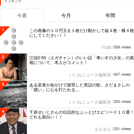
ランキング
今週
今月
年間
1
この画像の１０円玉を１枚だけ動かして縦４枚・横４枚
にしてください！！
558 views
TOM
/
2
江頭2:50（エガチャン）のいい話「車いすの少女」の真
相について、本人がコメント！
407 views
いいねニュース編集部
/
3
ある若者が命がけで謝罪した実話の歌。さだまさしの
「償い」に心を打たれる…
250 views
いいねニュース編集部
/
4
千原せいじさんの伝説的なぶっとびエピソード１０選！
どれも面白い！！
231 views
るなるな
/