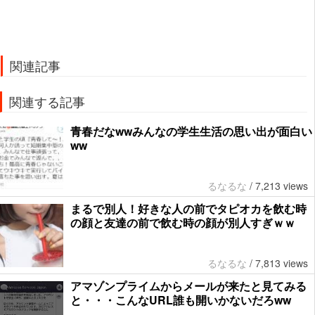
関連記事
関連する記事
青春だなwwみんなの学生生活の思い出が面白い
ww
るなるな
/
7,213 views
まるで別人！好きな人の前でタピオカを飲む時
の顔と友達の前で飲む時の顔が別人すぎｗｗ
るなるな
/
7,813 views
アマゾンプライムからメールが来たと見てみる
と・・・こんなURL誰も開いかないだろww