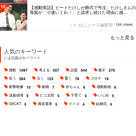
10
【感動実話】ビートたけしが葬式で号泣。たけしさんの
母親が「小遣いくれ！」と請求し続けた理由に感...
144 views
いいねニュース編集部
/
もっと見る
人気のキーワード
いま話題のキーワード
感動
考える
話題
癒す
1097
557
544
270
笑う
泣く
驚く
コロナ
264
123
78
19
衝撃映像
動物
赤ちゃん
感動動画
10
7
6
6
涙腺崩壊
ピコ太郎
子育て
いじめ
5
5
5
5
GACKT
満員電車
クイズ
結婚式
5
5
4
4