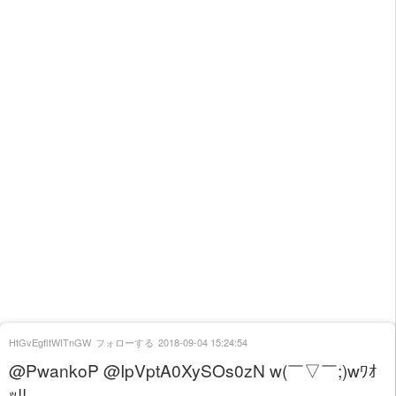
HtGvEgfltWITnGW
フォローする
2018-09-04 15:24:54
@PwankoP @IpVptA0XySOs0zN w(￣▽￣;)wﾜｵ
ｯ!!