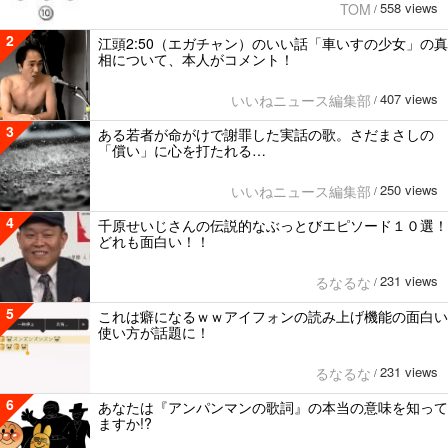
558 views
TOM
/
2
江頭2:50（エガチャン）のいい話「車いすの少女」の真
相について、本人がコメント！
407 views
いいねニュース編集部
/
3
ある若者が命がけで謝罪した実話の歌。さだまさしの
「償い」に心を打たれる…
250 views
いいねニュース編集部
/
4
千原せいじさんの伝説的なぶっとびエピソード１０選！
どれも面白い！！
231 views
るなるな
/
5
これは癖になるｗｗアイフォンの読み上げ機能の面白い
使い方が話題に！
231 views
るなるな
/
6
あなたは『アンパンマンの歌詞』の本当の意味を知って
ますか!?