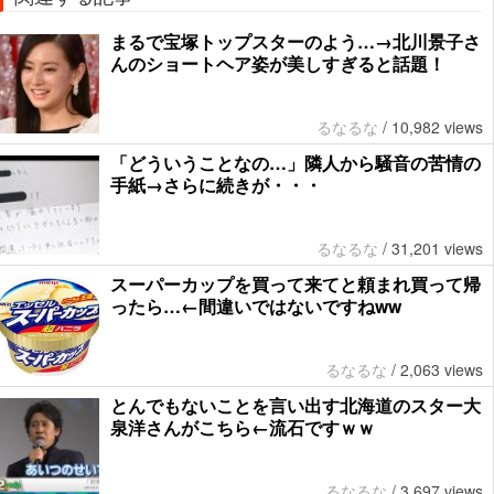
まるで宝塚トップスターのよう…→北川景子さ
んのショートヘア姿が美しすぎると話題！
るなるな
/
10,982 views
「どういうことなの…」隣人から騒音の苦情の
手紙→さらに続きが・・・
るなるな
/
31,201 views
スーパーカップを買って来てと頼まれ買って帰
ったら…←間違いではないですねww
るなるな
/
2,063 views
とんでもないことを言い出す北海道のスター大
泉洋さんがこちら←流石ですｗｗ
るなるな
/
3,697 views