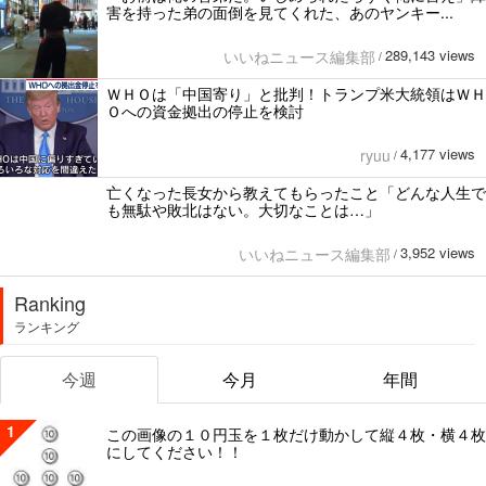
害を持った弟の面倒を見てくれた、あのヤンキー...
289,143 views
いいねニュース編集部
/
ＷＨＯは「中国寄り」と批判！トランプ米大統領はＷＨ
Ｏへの資金拠出の停止を検討
4,177 views
ryuu
/
亡くなった長女から教えてもらったこと「どんな人生で
も無駄や敗北はない。大切なことは…」
3,952 views
いいねニュース編集部
/
Ranking
ランキング
今週
今月
年間
1
この画像の１０円玉を１枚だけ動かして縦４枚・横４枚
にしてください！！