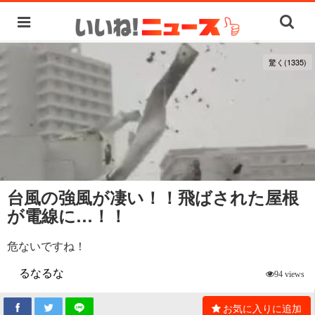
驚く(1335)
台風の強風が凄い！！飛ばされた屋根
が電線に…！！
危ないですね！
るなるな
94 views
お気に入りに追加