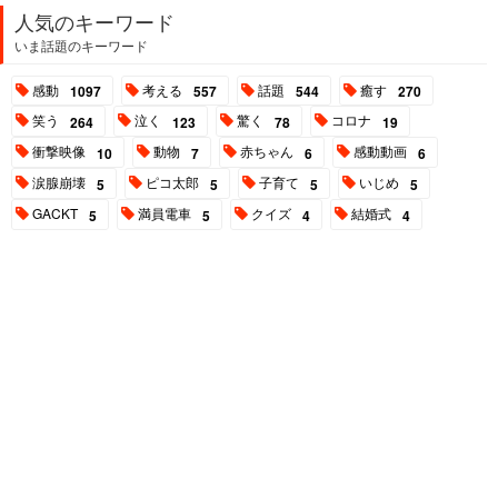
人気のキーワード
いま話題のキーワード
感動
考える
話題
癒す
1097
557
544
270
笑う
泣く
驚く
コロナ
264
123
78
19
衝撃映像
動物
赤ちゃん
感動動画
10
7
6
6
涙腺崩壊
ピコ太郎
子育て
いじめ
5
5
5
5
GACKT
満員電車
クイズ
結婚式
5
5
4
4