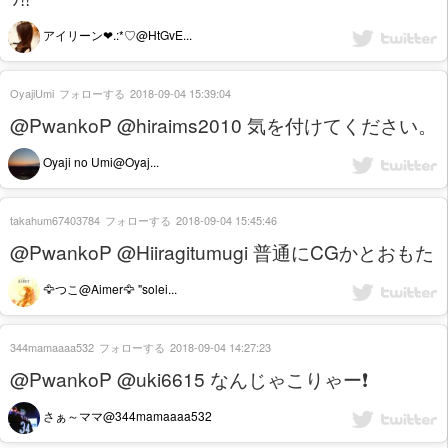
アイリーン❤︎.:*♡@HtGvE...
OyajiUmi
フォローする
2018-09-04 15:39:04
@PwankoP @hiraims2010 気を付けてください。
Oyaji no Umi@Oyaj...
takahum67403784
フォローする
2018-09-04 15:45:46
@PwankoP @Hiiragitumugi 普通にCGかとおもた
🦅つこ@Aimer🦅 "solei...
344mamaaaa532
フォローする
2018-09-04 14:27:23
@PwankoP @uki6615 なんじゃこりゃー❗
さぁ～ママ@344mamaaaa532