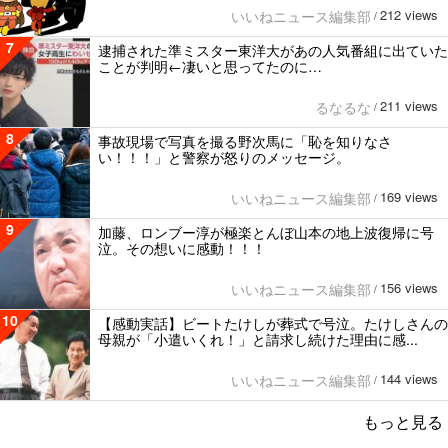
212 views
いいねニュース編集部
/
7
逮捕された準ミスター東洋大があの人気番組に出ていた
ことが判明←凄いと思ってたのに…
211 views
るなるな
/
8
事故現場で写真を撮る野次馬に「恥を知りなさ
い！！！」と警察が怒りのメッセージ。
169 views
いいねニュース編集部
/
9
加藤、ロンブー淳が極楽とんぼ山本の地上波復帰に号
泣。その想いに感動！！！
156 views
いいねニュース編集部
/
10
【感動実話】ビートたけしが葬式で号泣。たけしさんの
母親が「小遣いくれ！」と請求し続けた理由に感...
144 views
いいねニュース編集部
/
もっと見る