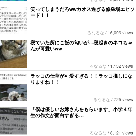
笑ってしまうだろwwカオス過ぎる修羅場エピソ
ード！！
るなるな
/
16,096 views
寝ていた所にご飯の匂いが…寝起きのネコちゃ
んが可愛いww
るなるな
/
1,132 views
ラッコの仕草が可愛すぎる！！ラッコ推しにな
りますね！！
るなるな
/
725 views
「僕は優しいお嫁さんをもらいます」小学４年
生の作文が面白すぎる…
るなるな
/
8,121 views