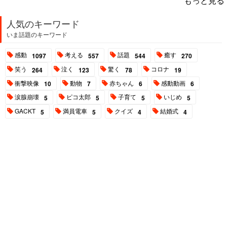
もっと見る
人気のキーワード
いま話題のキーワード
感動
考える
話題
癒す
1097
557
544
270
笑う
泣く
驚く
コロナ
264
123
78
19
衝撃映像
動物
赤ちゃん
感動動画
10
7
6
6
涙腺崩壊
ピコ太郎
子育て
いじめ
5
5
5
5
GACKT
満員電車
クイズ
結婚式
5
5
4
4