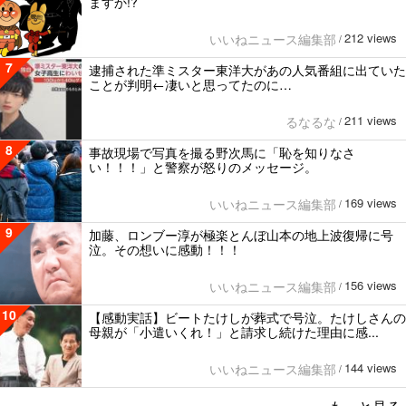
ますか!?
212 views
いいねニュース編集部
/
7
逮捕された準ミスター東洋大があの人気番組に出ていた
ことが判明←凄いと思ってたのに…
211 views
るなるな
/
8
事故現場で写真を撮る野次馬に「恥を知りなさ
い！！！」と警察が怒りのメッセージ。
169 views
いいねニュース編集部
/
9
加藤、ロンブー淳が極楽とんぼ山本の地上波復帰に号
泣。その想いに感動！！！
156 views
いいねニュース編集部
/
10
【感動実話】ビートたけしが葬式で号泣。たけしさんの
母親が「小遣いくれ！」と請求し続けた理由に感...
144 views
いいねニュース編集部
/