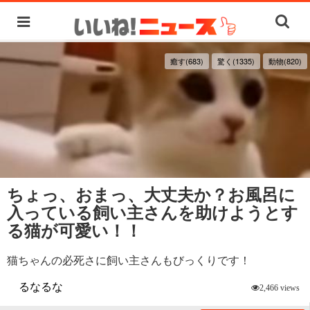
癒す(683)
驚く(1335)
動物(820)
ちょっ、おまっ、大丈夫か？お風呂に
入っている飼い主さんを助けようとす
る猫が可愛い！！
猫ちゃんの必死さに飼い主さんもびっくりです！
るなるな
2,466 views