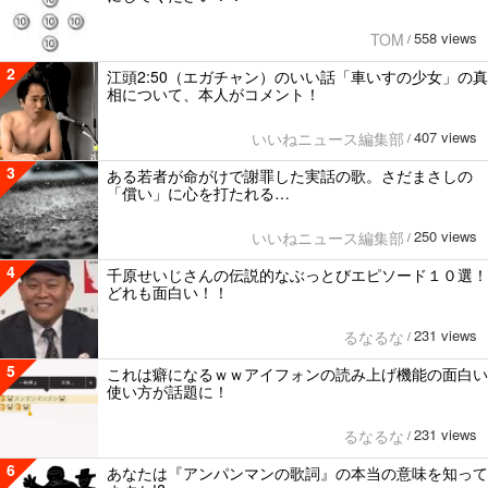
558 views
TOM
/
2
江頭2:50（エガチャン）のいい話「車いすの少女」の真
相について、本人がコメント！
407 views
いいねニュース編集部
/
3
ある若者が命がけで謝罪した実話の歌。さだまさしの
「償い」に心を打たれる…
250 views
いいねニュース編集部
/
4
千原せいじさんの伝説的なぶっとびエピソード１０選！
どれも面白い！！
231 views
るなるな
/
5
これは癖になるｗｗアイフォンの読み上げ機能の面白い
使い方が話題に！
231 views
るなるな
/
6
あなたは『アンパンマンの歌詞』の本当の意味を知って