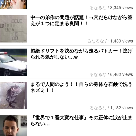
るなるな
/
3,345 views
中一の弟作の問題が話題！→穴だらけながら答
えが１つに定まる良問！！
るなるな
/
11,439 views
超絶ドリフトを決めながら走るパトカー！逃げ
られる気がしない…w
るなるな
/
6,462 views
まるで人間のよう！！自らの身体を石鹸で洗う
ネズミ！！
るなるな
/
1,182 views
『世界で１番大変な仕事』その正体に涙が止ま
らない…