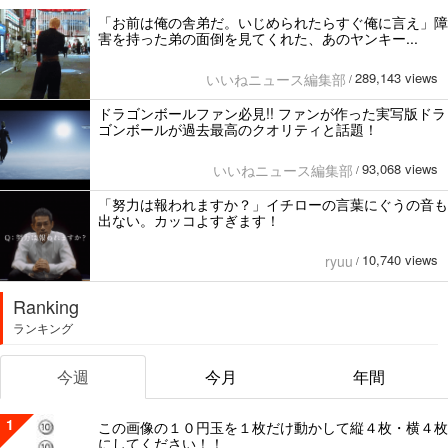
「お前は俺の舎弟だ。いじめられたらすぐ俺に言え」障
害を持った弟の面倒を見てくれた、あのヤンキー...
289,143 views
いいねニュース編集部
/
ドラゴンボールファン必見!! ファンが作った実写版ドラ
ゴンボールが過去最高のクオリティと話題！
93,068 views
いいねニュース編集部
/
「努力は報われますか？」イチローの言葉にぐうの音も
出ない。カッコよすぎます！
10,740 views
ryuu
/
Ranking
ランキング
今週
今月
年間
1
この画像の１０円玉を１枚だけ動かして縦４枚・横４枚
にしてください！！