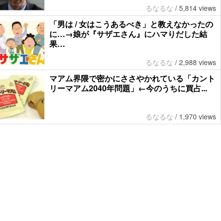
るなるな
/
5,814 views
「男は / 女はこうあるべき」と教えなかったの
に…→娘が『サザエさん』にハマりだした結
果…
るなるな
/
2,988 views
マアム界隈で密かにささやかれている「カント
リーマアム2040年問題」←今のうちに買占...
るなるな
/
1,970 views