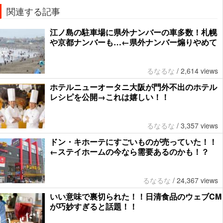
関連する記事
江ノ島の駐車場に県外ナンバーの車多数！札幌
や京都ナンバーも…←県外ナンバー煽りやめて
るなるな
/
2,614 views
ホテルニューオータニ大阪が門外不出のホテル
レシピを公開→これは嬉しい！！
るなるな
/
3,357 views
ドン・キホーテにすごいものが売っていた！！
←ステイホームの今なら需要あるのかも！？
るなるな
/
24,367 views
いい意味で裏切られた！！日清食品のウェブCM
が巧妙すぎると話題！！