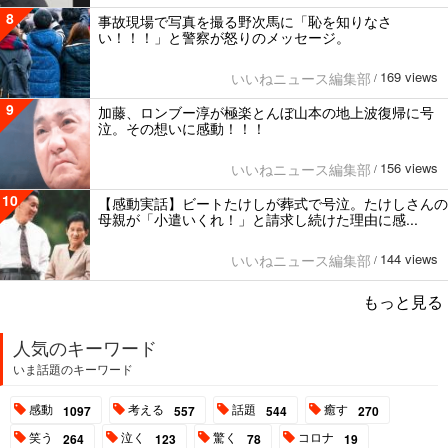
8
事故現場で写真を撮る野次馬に「恥を知りなさ
い！！！」と警察が怒りのメッセージ。
169 views
いいねニュース編集部
/
9
加藤、ロンブー淳が極楽とんぼ山本の地上波復帰に号
泣。その想いに感動！！！
156 views
いいねニュース編集部
/
10
【感動実話】ビートたけしが葬式で号泣。たけしさんの
母親が「小遣いくれ！」と請求し続けた理由に感...
144 views
いいねニュース編集部
/
もっと見る
人気のキーワード
いま話題のキーワード
感動
考える
話題
癒す
1097
557
544
270
笑う
泣く
驚く
コロナ
264
123
78
19