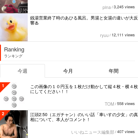
3,245 views
pina
/
銭湯営業終了時のあひる風呂。男湯と女湯の違いが大反
響♨
12,111 views
ryuu
/
Ranking
ランキング
今週
今月
年間
1
この画像の１０円玉を１枚だけ動かして縦４枚・横４枚
にしてください！！
558 views
TOM
/
2
江頭2:50（エガチャン）のいい話「車いすの少女」の真
相について、本人がコメント！
407 views
いいねニュース編集部
/