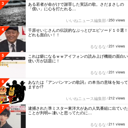
3
ある若者が命がけで謝罪した実話の歌。さだまさしの
「償い」に心を打たれる…
250 views
いいねニュース編集部
/
4
千原せいじさんの伝説的なぶっとびエピソード１０選！
どれも面白い！！
231 views
るなるな
/
5
これは癖になるｗｗアイフォンの読み上げ機能の面白い
使い方が話題に！
231 views
るなるな
/
6
あなたは『アンパンマンの歌詞』の本当の意味を知って
ますか!?
212 views
いいねニュース編集部
/
7
逮捕された準ミスター東洋大があの人気番組に出ていた
ことが判明←凄いと思ってたのに…
211 views
るなるな
/