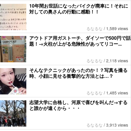
10年間お世話になったバイクが廃車に！それに
対しての奥さんの行動に感動！！
るなるな
/
1,589 views
アウトドア用ガストーチ、ダイソーで500円で話
題！→火柱が上がる危険性があってリコー...
るなるな
/
2,118 views
そんなテクニックがあったのか！？写真を撮る
時、小顔に見せる衝撃的な方法とは…？
るなるな
/
1,485 views
志望大学に合格し、河原で喜びを叫んだ→する
と誰かが遠くから・・・
るなるな
/
3,913 views