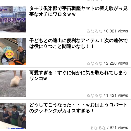
タモリ倶楽部で宇宙戦艦ヤマトの替え歌が→見
事なオチにワロタｗｗ
るなるな
/
6,921 views
子どもとの遠出に便利なアイテム！次の連休で
は役に立つこと間違いなし！！
るなるな
/
2,220 views
可愛すぎる！すぐに何かに気を取られてしまう
ワンコw
るなるな
/
1,421 views
どうしてこうなった・・・ｗおはようロバート
のクッキングがカオスすぎる！
るなるな
/
971 views