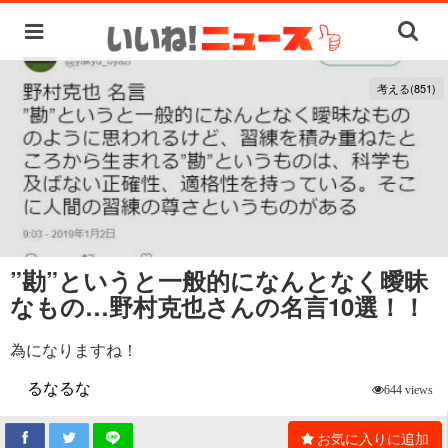
考える(851)
”勘”というと一般的になんとなく曖昧
なもの…野村克也さんの名言10選！！
為になりますね！
るなるな
644 views
お気に入りに追加