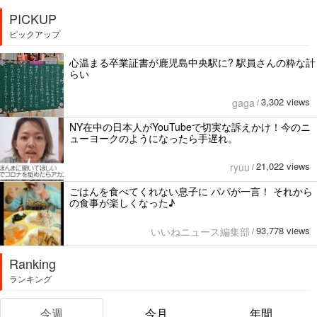
PICKUP
ピックアップ
心温まる卒業証書が鹿児島中央駅に? 駅員さんの粋な計
らい
3,302 views
gaga
/
NY在中の日本人がYouTubeで切実な訴えかけ！今のニ
ューヨークのようになったら手遅れ。
21,022 views
ryuu
/
ごはんを食べてくれない息子に パパが一言！ それから
の食事が楽しくなった♪
93,778 views
いいねニュース編集部
/
Ranking
ランキング
今週
今月
年間