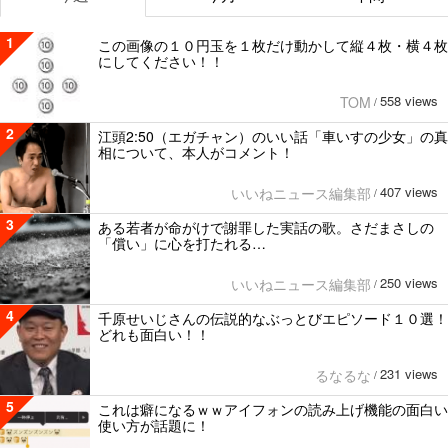
1
この画像の１０円玉を１枚だけ動かして縦４枚・横４枚
にしてください！！
558 views
TOM
/
2
江頭2:50（エガチャン）のいい話「車いすの少女」の真
相について、本人がコメント！
407 views
いいねニュース編集部
/
3
ある若者が命がけで謝罪した実話の歌。さだまさしの
「償い」に心を打たれる…
250 views
いいねニュース編集部
/
4
千原せいじさんの伝説的なぶっとびエピソード１０選！
どれも面白い！！
231 views
るなるな
/
5
これは癖になるｗｗアイフォンの読み上げ機能の面白い
使い方が話題に！