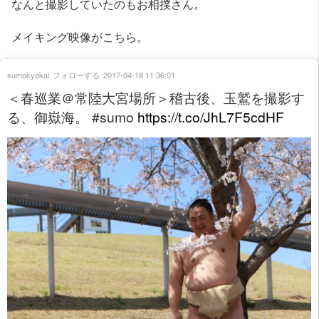
なんと撮影していたのもお相撲さん。
メイキング映像がこちら。
sumokyokai
フォローする
2017-04-18 11:36:01
＜春巡業＠常陸大宮場所＞稽古後、玉鷲を撮影す
る、御嶽海。 #sumo
https://t.co/JhL7F5cdHF