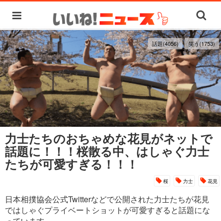
話題(4056)
笑う(1753)
力士たちのおちゃめな花見がネットで
話題に！！！桜散る中、はしゃぐ力士
たちが可愛すぎる！！！
桜
力士
花見
日本相撲協会公式Twitterなどで公開された‏力士たちが花見
ではしゃぐプライベートショットが可愛すぎると話題にな
っています。