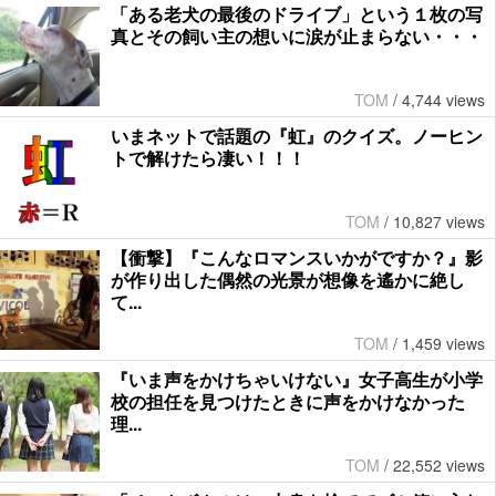
「ある老犬の最後のドライブ」という１枚の写
真とその飼い主の想いに涙が止まらない・・・
TOM
/
4,744 views
いまネットで話題の『虹』のクイズ。ノーヒン
トで解けたら凄い！！！
TOM
/
10,827 views
【衝撃】『こんなロマンスいかがですか？』影
が作り出した偶然の光景が想像を遙かに絶し
て...
TOM
/
1,459 views
『いま声をかけちゃいけない』女子高生が小学
校の担任を見つけたときに声をかけなかった
理...
TOM
/
22,552 views