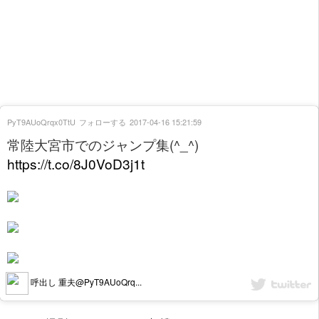
PyT9AUoQrqx0TtU
フォローする
2017-04-16 15:21:59
常陸大宮市でのジャンプ集(^_^)
https://t.co/8J0VoD3j1t
呼出し 重夫@PyT9AUoQrq...