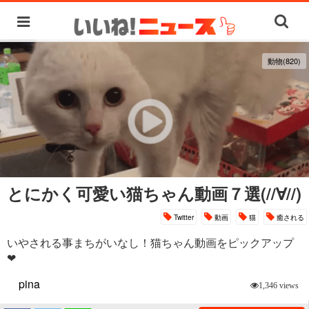
動物(820)
とにかく可愛い猫ちゃん動画７選(//∀//)
Twitter
動画
猫
癒される
いやされる事まちがいなし！猫ちゃん動画をピックアップ
❤
pina
1,346 views