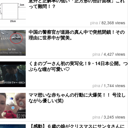
意外と正解率の低い「正方形の合計面積」これ
って難問！？
pina
/
82,368 views
中国の警察官が道路の真ん中で突然閉鎖！その
理由に世界中が賛美。
pina
/
4,427 views
くまのプーさん初の実写化！9・14日本公開。つ
ぶらな瞳が可愛い♡
pina
/
1,744 views
ママ想いな赤ちゃんの行動に大爆笑！！ 号泣し
ながら優しい(笑)
pina
/
3,245 views
【感動】６歳の娘がクリスマスにサンタさんに