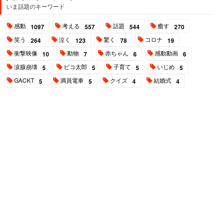
いま話題のキーワード
感動
考える
話題
癒す
1097
557
544
270
笑う
泣く
驚く
コロナ
264
123
78
19
衝撃映像
動物
赤ちゃん
感動動画
10
7
6
6
涙腺崩壊
ピコ太郎
子育て
いじめ
5
5
5
5
GACKT
満員電車
クイズ
結婚式
5
5
4
4