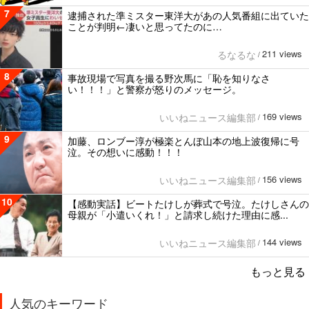
7
逮捕された準ミスター東洋大があの人気番組に出ていた
ことが判明←凄いと思ってたのに…
211 views
るなるな
/
8
事故現場で写真を撮る野次馬に「恥を知りなさ
い！！！」と警察が怒りのメッセージ。
169 views
いいねニュース編集部
/
9
加藤、ロンブー淳が極楽とんぼ山本の地上波復帰に号
泣。その想いに感動！！！
156 views
いいねニュース編集部
/
10
【感動実話】ビートたけしが葬式で号泣。たけしさんの
母親が「小遣いくれ！」と請求し続けた理由に感...
144 views
いいねニュース編集部
/
もっと見る
人気のキーワード