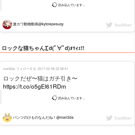
読み込んでいます...
激カワ動物動画@kytolepesuqy
ロックな猫ちゃん∑d(ﾟ∀ﾟd)ｫｩｨｪ!!
mari3da
フォローする
2017-02-06 22:38:41
ロックだぜ〜猫はガチ引き〜
https://t.co/o5gEl61RDm
読み込んでいます...
パンツのけものなんだね！@mari3da