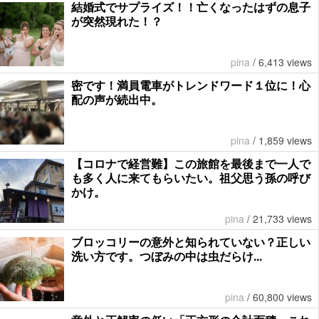
結婚式でサプライズ！！亡くなったはずの息子
が突然現れた！？
pina
/
6,413 views
密です！満員電車がトレンドワード１位に！心
配の声が続出中。
pina
/
1,859 views
【コロナで経営難】この旅館を最後まで一人で
も多く人に来てもらいたい。祖父思う孫の呼び
かけ。
pina
/
21,733 views
ブロッコリーの意外と知られていない？正しい
洗い方です。つぼみの中は虫だらけ...
pina
/
60,800 views