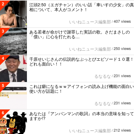
2
江頭2:50（エガチャン）のいい話「車いすの少女」の真
相について、本人がコメント！
407 views
いいねニュース編集部
/
3
ある若者が命がけで謝罪した実話の歌。さだまさしの
「償い」に心を打たれる…
250 views
いいねニュース編集部
/
4
千原せいじさんの伝説的なぶっとびエピソード１０選！
どれも面白い！！
231 views
るなるな
/
5
これは癖になるｗｗアイフォンの読み上げ機能の面白い
使い方が話題に！
231 views
るなるな
/
6
あなたは『アンパンマンの歌詞』の本当の意味を知って
ますか!?
212 views
いいねニュース編集部
/