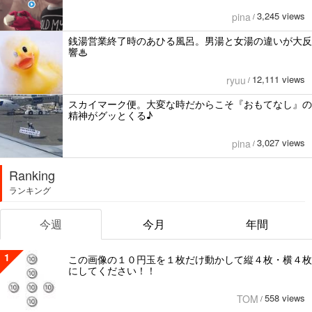
3,245 views
pina
/
銭湯営業終了時のあひる風呂。男湯と女湯の違いが大反
響♨
12,111 views
ryuu
/
スカイマーク便。大変な時だからこそ『おもてなし』の
精神がグッとくる♪
3,027 views
pina
/
Ranking
ランキング
今週
今月
年間
1
この画像の１０円玉を１枚だけ動かして縦４枚・横４枚
にしてください！！
558 views
TOM
/