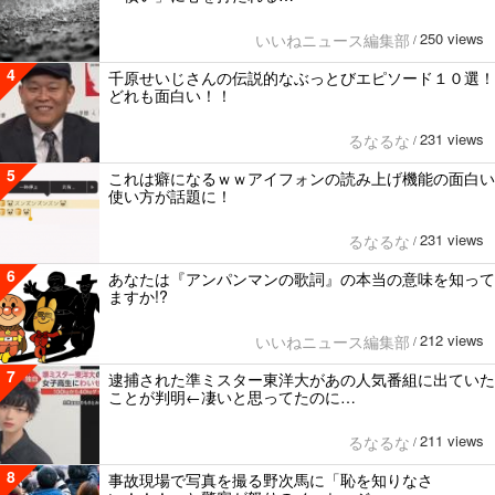
250 views
いいねニュース編集部
/
4
千原せいじさんの伝説的なぶっとびエピソード１０選！
どれも面白い！！
231 views
るなるな
/
5
これは癖になるｗｗアイフォンの読み上げ機能の面白い
使い方が話題に！
231 views
るなるな
/
6
あなたは『アンパンマンの歌詞』の本当の意味を知って
ますか!?
212 views
いいねニュース編集部
/
7
逮捕された準ミスター東洋大があの人気番組に出ていた
ことが判明←凄いと思ってたのに…
211 views
るなるな
/
8
事故現場で写真を撮る野次馬に「恥を知りなさ