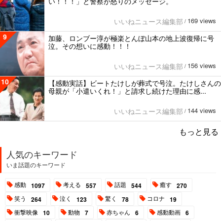
い！！！」と警察が怒りのメッセージ。
169 views
いいねニュース編集部
/
9
加藤、ロンブー淳が極楽とんぼ山本の地上波復帰に号
泣。その想いに感動！！！
156 views
いいねニュース編集部
/
10
【感動実話】ビートたけしが葬式で号泣。たけしさんの
母親が「小遣いくれ！」と請求し続けた理由に感...
144 views
いいねニュース編集部
/
もっと見る
人気のキーワード
いま話題のキーワード
感動
考える
話題
癒す
1097
557
544
270
笑う
泣く
驚く
コロナ
264
123
78
19
衝撃映像
動物
赤ちゃん
感動動画
10
7
6
6