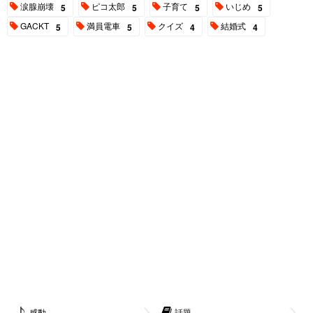
涙腺崩壊
ピコ太郎
子育て
いじめ
5
5
5
5
GACKT
満員電車
クイズ
結婚式
5
5
4
4
感動
話題