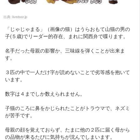
出典:
livedoor.jp
「じゃじゃまる」（画像の猫）はうらおもて山猫の男の
子(５歳)でリーダー的存在、まれに関西弁で喋ります。
名手だった母親の影響か、三味線を弾くことが出来ま
す。
３匹の中で一人だけ字が読めないことで劣等感を抱いて
います。
数字は４までしか数えられません。
子猫のころに鼻をかじられたことがトラウマで、ネズミ
が苦手です。
母親の顔を覚えておらず、たまに他の２匹に届く母から
の品物が来るたびに気持ちが沈んでしまいます。