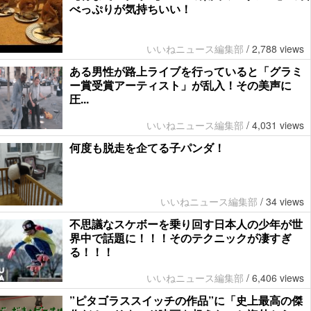
べっぷりが気持ちいい！
いいねニュース編集部
/
2,788 views
ある男性が路上ライブを行っていると「グラミ
ー賞受賞アーティスト」が乱入！その美声に
圧...
いいねニュース編集部
/
4,031 views
何度も脱走を企てる子パンダ！
いいねニュース編集部
/
34 views
不思議なスケボーを乗り回す日本人の少年が世
界中で話題に！！！そのテクニックが凄すぎ
る！！！
いいねニュース編集部
/
6,406 views
”ピタゴラススイッチの作品”に「史上最高の傑