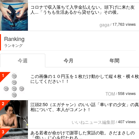
コロナで収入落ちて入学金払えない。頭下げに来た友
人...「うちも生活あるから貸せない」その後。
17,763 views
gaga
/
Ranking
ランキング
今週
今月
年間
1
この画像の１０円玉を１枚だけ動かして縦４枚・横４枚
にしてください！！
558 views
TOM
/
2
江頭2:50（エガチャン）のいい話「車いすの少女」の真
相について、本人がコメント！
407 views
いいねニュース編集部
/
3
ある若者が命がけで謝罪した実話の歌。さだまさしの
「償い」に心を打たれる…