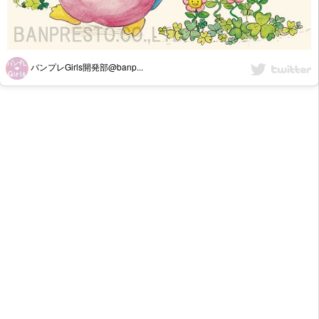
バンプレGirls開発部@banp...