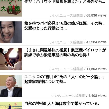
作だ！ハリウッド映画を超えた」と海外から...
いいねニュース編集部
/
68,836 views
娘を持つパパ必見!! 16歳の娘が妊娠。その時、
父親のとった行動とは…
いいねニュース編集部
/
47,284 views
【まさに問題解決の極意】航空機パイロットが
訓練で学ぶ緊急事態の時の為の心得！
いいねニュース編集部
/
11,503 views
ユニクロの"柳井正"氏の「人生のピーク論」。
起業家精神について熱...
いいねニュース編集部
/
4,408 views
自然の神秘!! 人と海は数字で繋がっている。