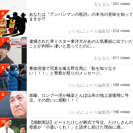
231 views
るなるな
/
6
あなたは『アンパンマンの歌詞』の本当の意味を知って
ますか!?
212 views
いいねニュース編集部
/
7
逮捕された準ミスター東洋大があの人気番組に出ていた
ことが判明←凄いと思ってたのに…
211 views
るなるな
/
8
事故現場で写真を撮る野次馬に「恥を知りなさ
い！！！」と警察が怒りのメッセージ。
169 views
いいねニュース編集部
/
9
加藤、ロンブー淳が極楽とんぼ山本の地上波復帰に号
泣。その想いに感動！！！
156 views
いいねニュース編集部
/
10
【感動実話】ビートたけしが葬式で号泣。たけしさんの
母親が「小遣いくれ！」と請求し続けた理由に感...