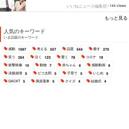
144 views
いいねニュース編集部
/
もっと見る
人気のキーワード
いま話題のキーワード
感動
考える
話題
癒す
1097
557
544
270
笑う
泣く
驚く
コロナ
264
123
78
19
衝撃映像
動物
赤ちゃん
感動動画
10
7
6
6
涙腺崩壊
ピコ太郎
子育て
いじめ
5
5
5
5
GACKT
満員電車
クイズ
結婚式
5
5
4
4