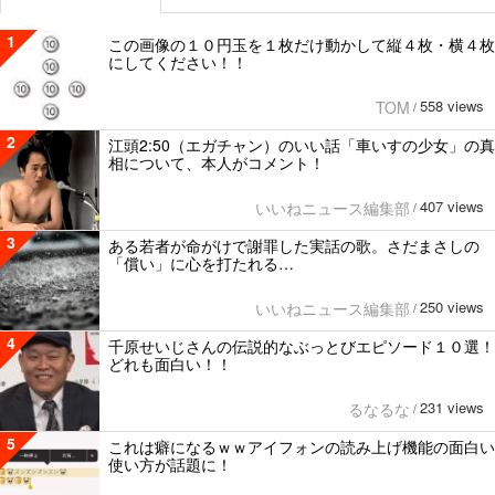
1
この画像の１０円玉を１枚だけ動かして縦４枚・横４枚
にしてください！！
558 views
TOM
/
2
江頭2:50（エガチャン）のいい話「車いすの少女」の真
相について、本人がコメント！
407 views
いいねニュース編集部
/
3
ある若者が命がけで謝罪した実話の歌。さだまさしの
「償い」に心を打たれる…
250 views
いいねニュース編集部
/
4
千原せいじさんの伝説的なぶっとびエピソード１０選！
どれも面白い！！
231 views
るなるな
/
5
これは癖になるｗｗアイフォンの読み上げ機能の面白い
使い方が話題に！