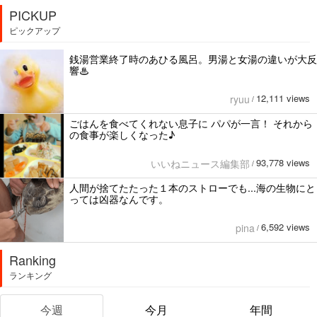
PICKUP
ピックアップ
銭湯営業終了時のあひる風呂。男湯と女湯の違いが大反
響♨
12,111 views
ryuu
/
ごはんを食べてくれない息子に パパが一言！ それから
の食事が楽しくなった♪
93,778 views
いいねニュース編集部
/
人間が捨てたたった１本のストローでも...海の生物にと
っては凶器なんです。
6,592 views
pina
/
Ranking
ランキング
今週
今月
年間