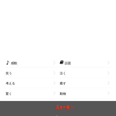
感動
話題
笑う
泣く
考える
癒す
驚く
動物