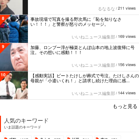
211 views
るなるな
/
8
事故現場で写真を撮る野次馬に「恥を知りなさ
い！！！」と警察が怒りのメッセージ。
169 views
いいねニュース編集部
/
9
加藤、ロンブー淳が極楽とんぼ山本の地上波復帰に号
泣。その想いに感動！！！
156 views
いいねニュース編集部
/
10
【感動実話】ビートたけしが葬式で号泣。たけしさんの
母親が「小遣いくれ！」と請求し続けた理由に感...
144 views
いいねニュース編集部
/
もっと見る
人気のキーワード
いま話題のキーワード