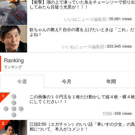
【衝撃】湖の上で凍っていた魚をチェーンソーで切り出
してみたら目疑う光景が！！！
35,681 views
いいねニュース編集部
/
欽ちゃんの教え!! 自分の運を上げたいときは「これ」だ
よね！
203,945 views
いいねニュース編集部
/
Ranking
ランキング
今週
今月
年間
1
この画像の１０円玉を１枚だけ動かして縦４枚・横４枚
にしてください！！
558 views
TOM
/
2
江頭2:50（エガチャン）のいい話「車いすの少女」の真
相について、本人がコメント！