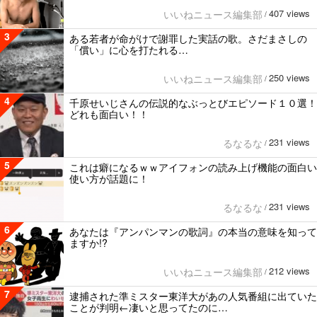
407 views
いいねニュース編集部
/
3
ある若者が命がけで謝罪した実話の歌。さだまさしの
「償い」に心を打たれる…
250 views
いいねニュース編集部
/
4
千原せいじさんの伝説的なぶっとびエピソード１０選！
どれも面白い！！
231 views
るなるな
/
5
これは癖になるｗｗアイフォンの読み上げ機能の面白い
使い方が話題に！
231 views
るなるな
/
6
あなたは『アンパンマンの歌詞』の本当の意味を知って
ますか!?
212 views
いいねニュース編集部
/
7
逮捕された準ミスター東洋大があの人気番組に出ていた
ことが判明←凄いと思ってたのに…