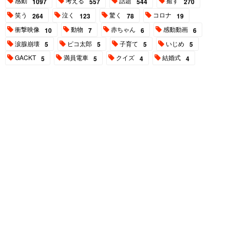
感動
考える
話題
癒す
1097
557
544
270
笑う
泣く
驚く
コロナ
264
123
78
19
衝撃映像
動物
赤ちゃん
感動動画
10
7
6
6
涙腺崩壊
ピコ太郎
子育て
いじめ
5
5
5
5
GACKT
満員電車
クイズ
結婚式
5
5
4
4