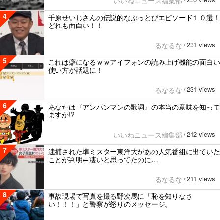
いいねニュース編集部
/
4
千原せいじさんの伝説的なぶっとびエピソード１０選！
どれも面白い！！
231 views
るなるな
/
5
これは癖になるｗｗアイフォンの読み上げ機能の面白い
使い方が話題に！
231 views
るなるな
/
6
あなたは『アンパンマンの歌詞』の本当の意味を知って
ますか!?
212 views
いいねニュース編集部
/
7
逮捕された準ミスター東洋大があの人気番組に出ていた
ことが判明←凄いと思ってたのに…
211 views
るなるな
/
8
事故現場で写真を撮る野次馬に「恥を知りなさ
い！！！」と警察が怒りのメッセージ。