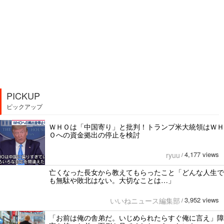
PICKUP
ピックアップ
ＷＨＯは「中国寄り」と批判！トランプ米大統領はＷＨ
Ｏへの資金拠出の停止を検討
4,177 views
ryuu
/
亡くなった長女から教えてもらったこと「どんな人生で
も無駄や敗北はない。大切なことは…」
3,952 views
いいねニュース編集部
/
「お前は俺の舎弟だ。いじめられたらすぐ俺に言え」障