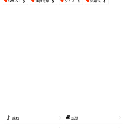
GACKT
満員電車
クイズ
結婚式
5
5
4
4
感動
話題