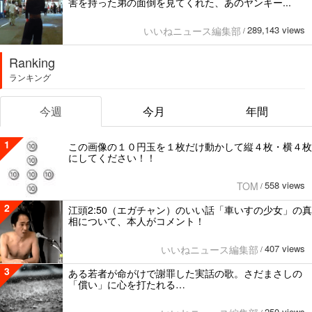
害を持った弟の面倒を見てくれた、あのヤンキー...
289,143 views
いいねニュース編集部
/
Ranking
ランキング
今週
今月
年間
1
この画像の１０円玉を１枚だけ動かして縦４枚・横４枚
にしてください！！
558 views
TOM
/
2
江頭2:50（エガチャン）のいい話「車いすの少女」の真
相について、本人がコメント！
407 views
いいねニュース編集部
/
3
ある若者が命がけで謝罪した実話の歌。さだまさしの
「償い」に心を打たれる…
250 views