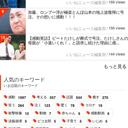
169 views
いいねニュース編集部
/
9
加藤、ロンブー淳が極楽とんぼ山本の地上波復帰に号
泣。その想いに感動！！！
156 views
いいねニュース編集部
/
10
【感動実話】ビートたけしが葬式で号泣。たけしさんの
母親が「小遣いくれ！」と請求し続けた理由に感...
144 views
いいねニュース編集部
/
もっと見る
人気のキーワード
いま話題のキーワード
感動
考える
話題
癒す
1097
557
544
270
笑う
泣く
驚く
コロナ
264
123
78
19
衝撃映像
動物
赤ちゃん
感動動画
10
7
6
6
涙腺崩壊
ピコ太郎
子育て
いじめ
5
5
5
5